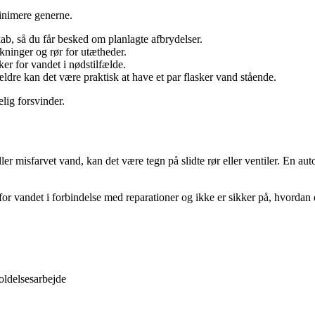
inimere generne.
ab, så du får besked om planlagte afbrydelser.
akninger og rør for utætheder.
er for vandet i nødstilfælde.
ldre kan det være praktisk at have et par flasker vand stående.
lig forsvinder.
misfarvet vand, kan det være tegn på slidte rør eller ventiler. En auto
 for vandet i forbindelse med reparationer og ikke er sikker på, hvordan 
oldelsesarbejde