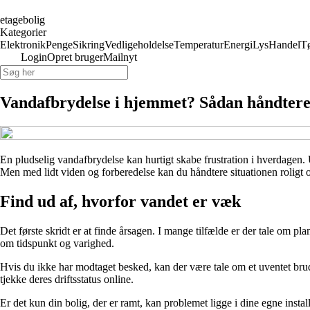
etagebolig
Kategorier
Elektronik
Penge
Sikring
Vedligeholdelse
Temperatur
Energi
Lys
Handel
T
Login
Opret bruger
Mailnyt
Vandafbrydelse i hjemmet? Sådan håndterer
En pludselig vandafbrydelse kan hurtigt skabe frustration i hverdagen. U
Men med lidt viden og forberedelse kan du håndtere situationen roligt o
Find ud af, hvorfor vandet er væk
Det første skridt er at finde årsagen. I mange tilfælde er der tale om p
om tidspunkt og varighed.
Hvis du ikke har modtaget besked, kan der være tale om et uventet brud.
tjekke deres driftsstatus online.
Er det kun din bolig, der er ramt, kan problemet ligge i dine egne insta