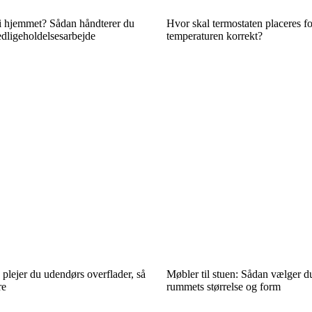
i hjemmet? Sådan håndterer du
Hvor skal termostaten placeres fo
dligeholdelsesarbejde
temperaturen korrekt?
plejer du udendørs overflader, så
Møbler til stuen: Sådan vælger d
re
rummets størrelse og form