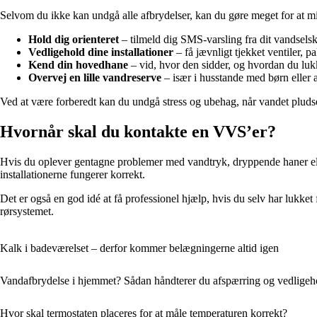
Selvom du ikke kan undgå alle afbrydelser, kan du gøre meget for at m
Hold dig orienteret
– tilmeld dig SMS-varsling fra dit vandselsk
Vedligehold dine installationer
– få jævnligt tjekket ventiler, p
Kend din hovedhane
– vid, hvor den sidder, og hvordan du lukk
Overvej en lille vandreserve
– især i husstande med børn eller æ
Ved at være forberedt kan du undgå stress og ubehag, når vandet pludse
Hvornår skal du kontakte en VVS’er?
Hvis du oplever gentagne problemer med vandtryk, dryppende haner eller 
installationerne fungerer korrekt.
Det er også en god idé at få professionel hjælp, hvis du selv har lukket
rørsystemet.
Kalk i badeværelset – derfor kommer belægningerne altid igen
Vandafbrydelse i hjemmet? Sådan håndterer du afspærring og vedligeh
Hvor skal termostaten placeres for at måle temperaturen korrekt?