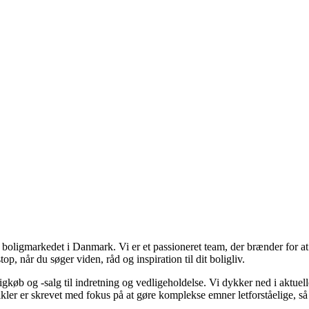
er boligmarkedet i Danmark. Vi er et passioneret team, der brænder for 
op, når du søger viden, råd og inspiration til dit boligliv.
gkøb og -salg til indretning og vedligeholdelse. Vi dykker ned i aktuelle
tikler er skrevet med fokus på at gøre komplekse emner letforståelige, s