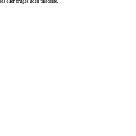
s eller bruges uden tilladelse.