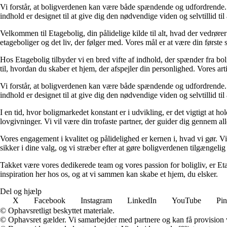
Vi forstår, at boligverdenen kan være både spændende og udfordrende. De
indhold er designet til at give dig den nødvendige viden og selvtillid til
Velkommen til Etagebolig, din pålidelige kilde til alt, hvad der vedrør
etageboliger og det liv, der følger med. Vores mål er at være din første st
Hos Etagebolig tilbyder vi en bred vifte af indhold, der spænder fra boli
til, hvordan du skaber et hjem, der afspejler din personlighed. Vores ar
Vi forstår, at boligverdenen kan være både spændende og udfordrende. De
indhold er designet til at give dig den nødvendige viden og selvtillid til
I en tid, hvor boligmarkedet konstant er i udvikling, er det vigtigt at h
lovgivninger. Vi vil være din trofaste partner, der guider dig gennem alle 
Vores engagement i kvalitet og pålidelighed er kernen i, hvad vi gør. Vi
sikker i dine valg, og vi stræber efter at gøre boligverdenen tilgængelig 
Takket være vores dedikerede team og vores passion for boligliv, er Eta
inspiration her hos os, og at vi sammen kan skabe et hjem, du elsker.
Del og hjælp
X
Facebook
Instagram
LinkedIn
YouTube
Pin
© Ophavsretligt beskyttet materiale.
© Ophavsret gælder. Vi samarbejder med partnere og kan få provision