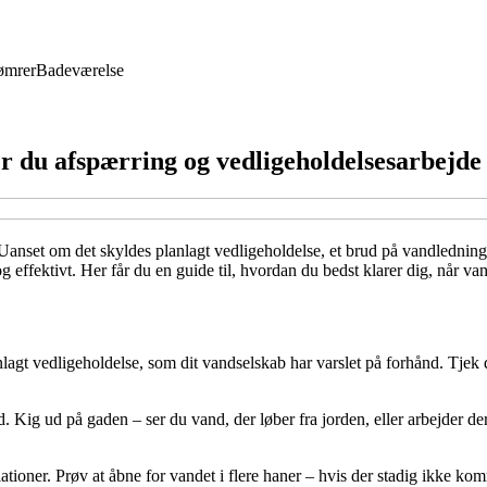
ømrer
Badeværelse
 du afspærring og vedligeholdelsesarbejde
anset om det skyldes planlagt vedligeholdelse, et brud på vandledningen 
g effektivt. Her får du en guide til, hvordan du bedst klarer dig, når 
lanlagt vedligeholdelse, som dit vandselskab har varslet på forhånd. Tje
 Kig ud på gaden – ser du vand, der løber fra jorden, eller arbejder de
llationer. Prøv at åbne for vandet i flere haner – hvis der stadig ikke k