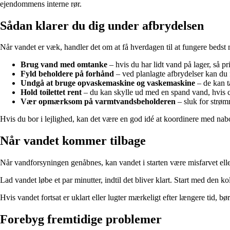
ejendommens interne rør.
Sådan klarer du dig under afbrydelsen
Når vandet er væk, handler det om at få hverdagen til at fungere bedst m
Brug vand med omtanke
– hvis du har lidt vand på lager, så p
Fyld beholdere på forhånd
– ved planlagte afbrydelser kan du 
Undgå at bruge opvaskemaskine og vaskemaskine
– de kan t
Hold toilettet rent
– du kan skylle ud med en spand vand, hvis c
Vær opmærksom på varmtvandsbeholderen
– sluk for strøm
Hvis du bor i lejlighed, kan det være en god idé at koordinere med nab
Når vandet kommer tilbage
Når vandforsyningen genåbnes, kan vandet i starten være misfarvet eller
Lad vandet løbe et par minutter, indtil det bliver klart. Start med den 
Hvis vandet fortsat er uklart eller lugter mærkeligt efter længere tid, bø
Forebyg fremtidige problemer