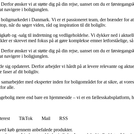
rfor ønsker vi at støtte dig på din rejse, uanset om du er førstegangskø
 at navigere i boligjunglen.
er boligmarkedet i Danmark. Vi er et passioneret team, der brænder for 
op, når du søger viden, råd og inspiration til dit boligliv.
gkøb og -salg til indretning og vedligeholdelse. Vi dykker ned i aktuelle
tikler er skrevet med fokus på at gøre komplekse emner letforståelige, s
rfor ønsker vi at støtte dig på din rejse, uanset om du er førstegangskø
 at navigere i boligjunglen.
olde sig opdateret. Derfor arbejder vi hårdt på at levere relevante og akt
faser af dit boligliv.
 samarbejder med eksperter inden for boligområdet for at sikre, at vores
for alle.
gebolig mere end bare en hjemmeside – vi er en fællesskabsplatform, hvo
terest
TikTok
Mail
RSS
 ved køb gennem anbefalede produkter.