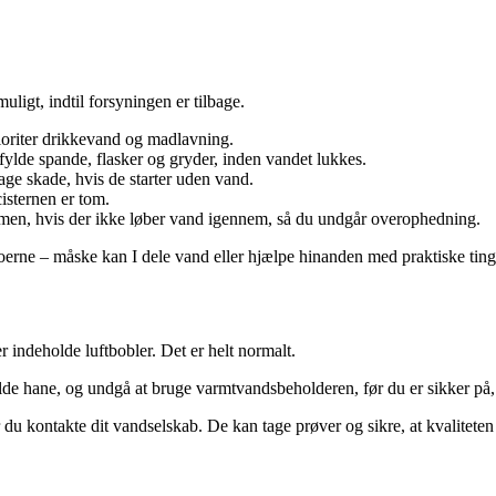
uligt, indtil forsyningen er tilbage.
rioriter drikkevand og madlavning.
fylde spande, flasker og gryder, inden vandet lukkes.
age skade, hvis de starter uden vand.
isternen er tom.
men, hvis der ikke løber vand igennem, så du undgår overophedning.
oerne – måske kan I dele vand eller hjælpe hinanden med praktiske ting
 indeholde luftbobler. Det er helt normalt.
kolde hane, og undgå at bruge varmtvandsbeholderen, før du er sikker på, 
r du kontakte dit vandselskab. De kan tage prøver og sikre, at kvaliteten 