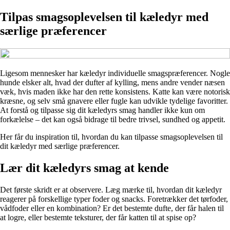
Tilpas smagsoplevelsen til kæledyr med
særlige præferencer
Ligesom mennesker har kæledyr individuelle smagspræferencer. Nogle
hunde elsker alt, hvad der dufter af kylling, mens andre vender næsen
væk, hvis maden ikke har den rette konsistens. Katte kan være notorisk
kræsne, og selv små gnavere eller fugle kan udvikle tydelige favoritter.
At forstå og tilpasse sig dit kæledyrs smag handler ikke kun om
forkælelse – det kan også bidrage til bedre trivsel, sundhed og appetit.
Her får du inspiration til, hvordan du kan tilpasse smagsoplevelsen til
dit kæledyr med særlige præferencer.
Lær dit kæledyrs smag at kende
Det første skridt er at observere. Læg mærke til, hvordan dit kæledyr
reagerer på forskellige typer foder og snacks. Foretrækker det tørfoder,
vådfoder eller en kombination? Er det bestemte dufte, der får halen til
at logre, eller bestemte teksturer, der får katten til at spise op?