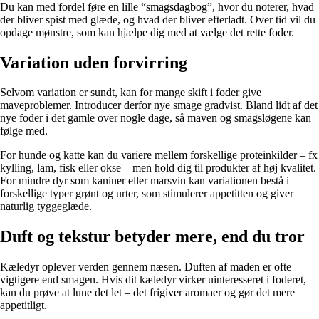
Du kan med fordel føre en lille “smagsdagbog”, hvor du noterer, hvad
der bliver spist med glæde, og hvad der bliver efterladt. Over tid vil du
opdage mønstre, som kan hjælpe dig med at vælge det rette foder.
Variation uden forvirring
Selvom variation er sundt, kan for mange skift i foder give
maveproblemer. Introducer derfor nye smage gradvist. Bland lidt af det
nye foder i det gamle over nogle dage, så maven og smagsløgene kan
følge med.
For hunde og katte kan du variere mellem forskellige proteinkilder – fx
kylling, lam, fisk eller okse – men hold dig til produkter af høj kvalitet.
For mindre dyr som kaniner eller marsvin kan variationen bestå i
forskellige typer grønt og urter, som stimulerer appetitten og giver
naturlig tyggeglæde.
Duft og tekstur betyder mere, end du tror
Kæledyr oplever verden gennem næsen. Duften af maden er ofte
vigtigere end smagen. Hvis dit kæledyr virker uinteresseret i foderet,
kan du prøve at lune det let – det frigiver aromaer og gør det mere
appetitligt.