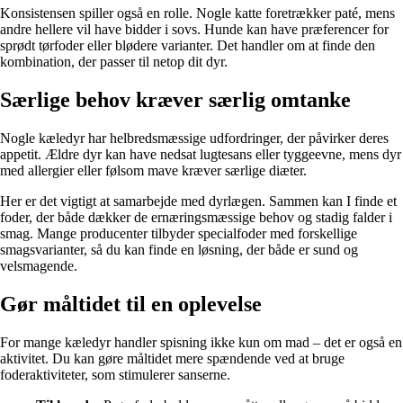
Konsistensen spiller også en rolle. Nogle katte foretrækker paté, mens
andre hellere vil have bidder i sovs. Hunde kan have præferencer for
sprødt tørfoder eller blødere varianter. Det handler om at finde den
kombination, der passer til netop dit dyr.
Særlige behov kræver særlig omtanke
Nogle kæledyr har helbredsmæssige udfordringer, der påvirker deres
appetit. Ældre dyr kan have nedsat lugtesans eller tyggeevne, mens dyr
med allergier eller følsom mave kræver særlige diæter.
Her er det vigtigt at samarbejde med dyrlægen. Sammen kan I finde et
foder, der både dækker de ernæringsmæssige behov og stadig falder i
smag. Mange producenter tilbyder specialfoder med forskellige
smagsvarianter, så du kan finde en løsning, der både er sund og
velsmagende.
Gør måltidet til en oplevelse
For mange kæledyr handler spisning ikke kun om mad – det er også en
aktivitet. Du kan gøre måltidet mere spændende ved at bruge
foderaktiviteter, som stimulerer sanserne.