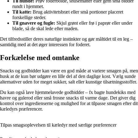
Til hunde:
Prøv foderbolde, snusemåtter eller gem små bidder
rundt i hjemmet.
Til katte:
Brug aktivitetsbræt eller små portioner placeret
forskellige steder.
Til gnavere og fugle:
Skjul grønt eller frø i paprør eller under
blade, så de skal lede efter maden.
Det tilfredsstiller deres naturlige instinkter og gør måltidet til en leg –
samtidig med at det øger interessen for foderet.
Forkælelse med omtanke
Snacks og godbidder kan være en god måde at variere smagen på, men
husk at de kun bør udgøre en lille del af den daglige kost. Vælg sunde
alternativer uden for meget sukker, salt eller kunstige tilsætningsstoffer.
Du kan også lave hjemmelavede godbidder – fx bagte hundekiks med
havre og gulerod eller små frosne snacks til varme dage. Det giver dig
kontrol over ingredienserne og mulighed for at tilpasse smagen efter dit
kæledyrs præferencer.
Tilpas smagsoplevelsen til kæledyr med særlige præferencer