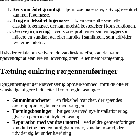
Rens området grundigt
– fjern løse materialer, støv og eventuel
gammel fugemasse.
Brug en fleksibel fugemasse
– fx en cementbaseret eller
elastisk fugemasse, der kan modstå bevægelser i konstruktionen.
Overvej injicering
– ved større problemer kan en fagperson
injicere en vandtæt gel eller harpiks i samlingen, som udfylder
revnerne indefra.
Hvis der er tale om vedvarende vandtryk udefra, kan det være
nødvendigt at etablere en udvendig dræn- eller membranløsning.
Tætning omkring rørgennemføringer
Rørgennemføringer kræver særlig opmærksomhed, fordi de ofte er
vanskelige at gøre helt tætte. Her er nogle løsninger:
Gummimanchetter
– en fleksibel manchet, der spændes
omkring røret og tætner mod væggen.
Tætningsbøsninger
– bruges især ved nye installationer og
giver en permanent, tryktæt løsning.
Reparation med vandtæt mørtel
– ved ældre gennemføringer
kan du tætne med en hurtighærdende, vandtæt mørtel, der
udvider sig let under hærdning.