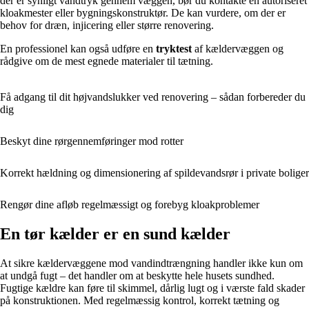
der er synligt vandtryk gennem væggen, bør du kontakte en autoriseret
kloakmester eller bygningskonstruktør. De kan vurdere, om der er
behov for dræn, injicering eller større renovering.
En professionel kan også udføre en
tryktest
af kældervæggen og
rådgive om de mest egnede materialer til tætning.
Få adgang til dit højvandslukker ved renovering – sådan forbereder du
dig
Beskyt dine rørgennemføringer mod rotter
Korrekt hældning og dimensionering af spildevandsrør i private boliger
Rengør dine afløb regelmæssigt og forebyg kloakproblemer
En tør kælder er en sund kælder
At sikre kældervæggene mod vandindtrængning handler ikke kun om
at undgå fugt – det handler om at beskytte hele husets sundhed.
Fugtige kældre kan føre til skimmel, dårlig lugt og i værste fald skader
på konstruktionen. Med regelmæssig kontrol, korrekt tætning og