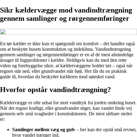
Sikr kældervægge mod vandindtrængning
gennem samlinger og rørgennemføringer
En tør kælder er ikke kun et spørgsmål om komfort – det handler også
om at beskytte husets konstruktion og indeklima. Vandindtrængning
gennem samlinger og rørgennemføringer er en af de mest almindelige
årsager til fugtproblemer i kældre. Heldigvis kan du med den rette
viden og forebyggelse sikre, at kældervæggene holder tæt – også når
regnen står ned, eller grundvandet står højt. Her får du en praktisk
guide til, hvordan du beskytter kælderen mod uønsket vand.
Hvorfor opstår vandindtrængning?
Kældervægge er ofte udsat for stort vandtryk fra jorden omkring huset.
Når det regner kraftigt, eller grundvandet stiger, kan vandet finde vej
gennem selv små svagheder i konstruktionen. De mest sårbare steder
er:
Samlinger mellem væg og gulv
– her kan der opstå små revner,
hvor vandet trænger ind.