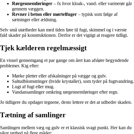
Rørgennemføringer
– fx hvor kloak-, vand- eller varmerør går
gennem væggen.
Revner i beton eller mørtelfuger
– typisk som følge af
sætninger eller ældning.
Selv små utætheder kan med tiden føre til fugt, skimmel og i værste
fald skader på konstruktionen. Derfor er det vigtigt at reagere tidligt.
Tjek kælderen regelmæssigt
En visuel gennemgang et par gange om året kan afsløre begyndende
problemer. Kig efter:
Mørke pletter eller afskalninger på vægge og gulv.
Saltudblomstringer (hvide krystaller), som tyder på fugtvandring.
Lugt af fugt eller mug.
Vandansamlinger omkring rørgennemføringer efter regn.
Jo tidligere du opdager tegnene, desto lettere er det at udbedre skaden.
Tætning af samlinger
Samlingen mellem væg og gulv er et klassisk svagt punkt. Her kan du
sikre tæthed på flere måder: