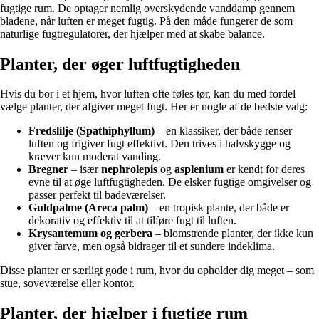
fugtige rum. De optager nemlig overskydende vanddamp gennem
bladene, når luften er meget fugtig. På den måde fungerer de som
naturlige fugtregulatorer, der hjælper med at skabe balance.
Planter, der øger luftfugtigheden
Hvis du bor i et hjem, hvor luften ofte føles tør, kan du med fordel
vælge planter, der afgiver meget fugt. Her er nogle af de bedste valg:
Fredslilje (Spathiphyllum)
– en klassiker, der både renser
luften og frigiver fugt effektivt. Den trives i halvskygge og
kræver kun moderat vanding.
Bregner
– især
nephrolepis
og
asplenium
er kendt for deres
evne til at øge luftfugtigheden. De elsker fugtige omgivelser og
passer perfekt til badeværelser.
Guldpalme (Areca palm)
– en tropisk plante, der både er
dekorativ og effektiv til at tilføre fugt til luften.
Krysantemum og gerbera
– blomstrende planter, der ikke kun
giver farve, men også bidrager til et sundere indeklima.
Disse planter er særligt gode i rum, hvor du opholder dig meget – som
stue, soveværelse eller kontor.
Planter, der hjælper i fugtige rum