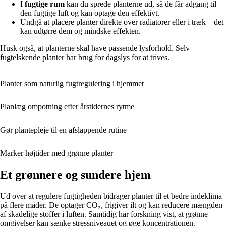
I
fugtige rum
kan du sprede planterne ud, så de får adgang til
den fugtige luft og kan optage den effektivt.
Undgå at placere planter direkte over radiatorer eller i træk – det
kan udtørre dem og mindske effekten.
Husk også, at planterne skal have passende lysforhold. Selv
fugtelskende planter har brug for dagslys for at trives.
Planter som naturlig fugtregulering i hjemmet
Planlæg ompotning efter årstidernes rytme
Gør plantepleje til en afslappende rutine
Marker højtider med grønne planter
Et grønnere og sundere hjem
Ud over at regulere fugtigheden bidrager planter til et bedre indeklima
på flere måder. De optager CO₂, frigiver ilt og kan reducere mængden
af skadelige stoffer i luften. Samtidig har forskning vist, at grønne
omgivelser kan sænke stressniveauet og øge koncentrationen.