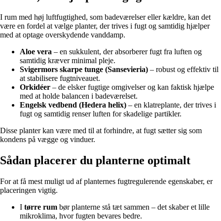
I rum med høj luftfugtighed, som badeværelser eller kældre, kan det
være en fordel at vælge planter, der trives i fugt og samtidig hjælper
med at optage overskydende vanddamp.
Aloe vera
– en sukkulent, der absorberer fugt fra luften og
samtidig kræver minimal pleje.
Svigermors skarpe tunge (Sansevieria)
– robust og effektiv til
at stabilisere fugtniveauet.
Orkidéer
– de elsker fugtige omgivelser og kan faktisk hjælpe
med at holde balancen i badeværelset.
Engelsk vedbend (Hedera helix)
– en klatreplante, der trives i
fugt og samtidig renser luften for skadelige partikler.
Disse planter kan være med til at forhindre, at fugt sætter sig som
kondens på vægge og vinduer.
Sådan placerer du planterne optimalt
For at få mest muligt ud af planternes fugtregulerende egenskaber, er
placeringen vigtig.
I
tørre rum
bør planterne stå tæt sammen – det skaber et lille
mikroklima, hvor fugten bevares bedre.