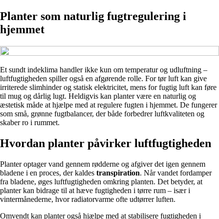
Planter som naturlig fugtregulering i
hjemmet
Et sundt indeklima handler ikke kun om temperatur og udluftning –
luftfugtigheden spiller også en afgørende rolle. For tør luft kan give
irriterede slimhinder og statisk elektricitet, mens for fugtig luft kan føre
til mug og dårlig lugt. Heldigvis kan planter være en naturlig og
æstetisk måde at hjælpe med at regulere fugten i hjemmet. De fungerer
som små, grønne fugtbalancer, der både forbedrer luftkvaliteten og
skaber ro i rummet.
Hvordan planter påvirker luftfugtigheden
Planter optager vand gennem rødderne og afgiver det igen gennem
bladene i en proces, der kaldes
transpiration
. Når vandet fordamper
fra bladene, øges luftfugtigheden omkring planten. Det betyder, at
planter kan bidrage til at hæve fugtigheden i tørre rum – især i
vintermånederne, hvor radiatorvarme ofte udtørrer luften.
Omvendt kan planter også hjælpe med at stabilisere fugtigheden i