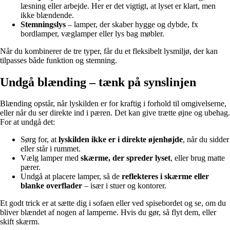
læsning eller arbejde. Her er det vigtigt, at lyset er klart, men
ikke blændende.
Stemningslys
– lamper, der skaber hygge og dybde, fx
bordlamper, væglamper eller lys bag møbler.
Når du kombinerer de tre typer, får du et fleksibelt lysmiljø, der kan
tilpasses både funktion og stemning.
Undgå blænding – tænk på synslinjen
Blænding opstår, når lyskilden er for kraftig i forhold til omgivelserne,
eller når du ser direkte ind i pæren. Det kan give trætte øjne og ubehag.
For at undgå det:
Sørg for, at
lyskilden ikke er i direkte øjenhøjde
, når du sidder
eller står i rummet.
Vælg lamper med
skærme, der spreder lyset
, eller brug matte
pærer.
Undgå at placere lamper, så de
reflekteres i skærme eller
blanke overflader
– især i stuer og kontorer.
Et godt trick er at sætte dig i sofaen eller ved spisebordet og se, om du
bliver blændet af nogen af lamperne. Hvis du gør, så flyt dem, eller
skift skærm.