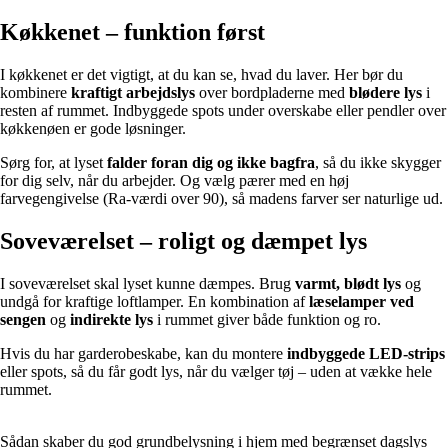
Køkkenet – funktion først
I køkkenet er det vigtigt, at du kan se, hvad du laver. Her bør du
kombinere
kraftigt arbejdslys
over bordpladerne med
blødere lys
i
resten af rummet. Indbyggede spots under overskabe eller pendler over
køkkenøen er gode løsninger.
Sørg for, at lyset
falder foran dig og ikke bagfra
, så du ikke skygger
for dig selv, når du arbejder. Og vælg pærer med en høj
farvegengivelse (Ra-værdi over 90), så madens farver ser naturlige ud.
Soveværelset – roligt og dæmpet lys
I soveværelset skal lyset kunne dæmpes. Brug
varmt, blødt lys
og
undgå for kraftige loftlamper. En kombination af
læselamper ved
sengen
og
indirekte lys
i rummet giver både funktion og ro.
Hvis du har garderobeskabe, kan du montere
indbyggede LED-strips
eller spots, så du får godt lys, når du vælger tøj – uden at vække hele
rummet.
Sådan skaber du god grundbelysning i hjem med begrænset dagslys