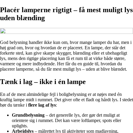
Placér lamperne rigtigt – få mest muligt lys
uden blænding
God belysning handler ikke kun om, hvor mange lamper du har, men i
høj grad om, hvor og hvordan de er placeret. En lampe, der står det
forkerte sted, kan give skarpe skygger, blænding eller et ubehageligt
lys, mens den rigtige placering kan få et rum til at virke både større,
varmere og mere indbydende. Her får du en guide til, hvordan du
placerer lamperne, så du får mest muligt lys – uden at blive blændet.
Tænk i lag – ikke i én lampe
En af de mest almindelige fejl i boligbelysning er at nøjes med én
kraftig lampe midt i rummet. Det giver ofte et fladt og hårdt lys. I stedet
bør du tænke i
flere lag af lys
:
Grundbelysning
– det generelle lys, der gør det muligt at
orientere sig i rummet. Det kan være loftlamper, spots eller
uplights.
Arbejdslys
– målrettet lys til aktiviteter som madlavning,