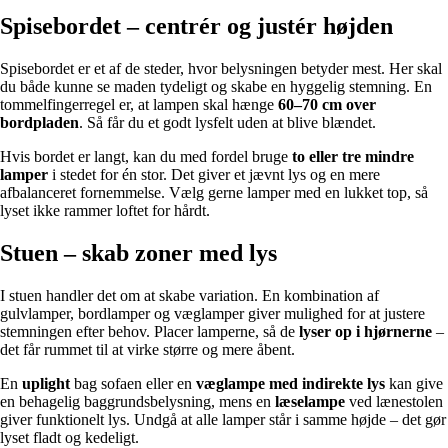
Spisebordet – centrér og justér højden
Spisebordet er et af de steder, hvor belysningen betyder mest. Her skal
du både kunne se maden tydeligt og skabe en hyggelig stemning. En
tommelfingerregel er, at lampen skal hænge
60–70 cm over
bordpladen
. Så får du et godt lysfelt uden at blive blændet.
Hvis bordet er langt, kan du med fordel bruge
to eller tre mindre
lamper
i stedet for én stor. Det giver et jævnt lys og en mere
afbalanceret fornemmelse. Vælg gerne lamper med en lukket top, så
lyset ikke rammer loftet for hårdt.
Stuen – skab zoner med lys
I stuen handler det om at skabe variation. En kombination af
gulvlamper, bordlamper og væglamper giver mulighed for at justere
stemningen efter behov. Placer lamperne, så de
lyser op i hjørnerne
–
det får rummet til at virke større og mere åbent.
En
uplight
bag sofaen eller en
væglampe med indirekte lys
kan give
en behagelig baggrundsbelysning, mens en
læselampe
ved lænestolen
giver funktionelt lys. Undgå at alle lamper står i samme højde – det gør
lyset fladt og kedeligt.