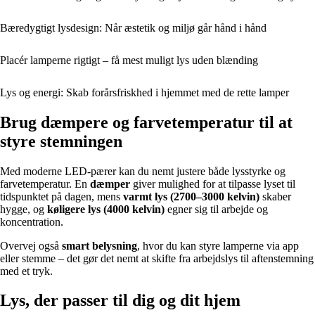
Bæredygtigt lysdesign: Når æstetik og miljø går hånd i hånd
Placér lamperne rigtigt – få mest muligt lys uden blænding
Lys og energi: Skab forårsfriskhed i hjemmet med de rette lamper
Brug dæmpere og farvetemperatur til at
styre stemningen
Med moderne LED-pærer kan du nemt justere både lysstyrke og
farvetemperatur. En
dæmper
giver mulighed for at tilpasse lyset til
tidspunktet på dagen, mens
varmt lys (2700–3000 kelvin)
skaber
hygge, og
køligere lys (4000 kelvin)
egner sig til arbejde og
koncentration.
Overvej også
smart belysning
, hvor du kan styre lamperne via app
eller stemme – det gør det nemt at skifte fra arbejdslys til aftenstemning
med et tryk.
Lys, der passer til dig og dit hjem