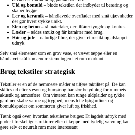
Uld og bomuld
– bløde tekstiler, der indbyder til berøring og
skaber hygge.
Ler og keramik
– håndlavede overflader med små ujævnheder,
der gør hvert stykke unikt.
Sten og beton
– rå materialer, der tilfører tyngde og kontrast.
Læder
– ældes smukt og får karakter med brug.
Hør og jute
– naturlige fibre, der giver et rustikt og afslappet
udtryk.
Selv små elementer som en grov vase, et vævet tæppe eller en
håndlavet skål kan ændre stemningen i et rum markant.
Brug tekstiler strategisk
Tekstiler er en af de nemmeste måder at tilføre taktilitet på. De kan
skiftes ud efter sæson og humør og har stor betydning for rummets
akustik og atmosfære. Om vinteren kan tunge uldplaider og tykke
gardiner skabe varme og tryghed, mens lette hørgardiner og
bomuldspuder om sommeren giver luft og friskhed.
Tænk også over, hvordan tekstilerne bruges: Et lagdelt udtryk med
puder i forskellige strukturer eller et tæppe med tydelig vævning kan
gøre selv et neutralt rum mere interessant.