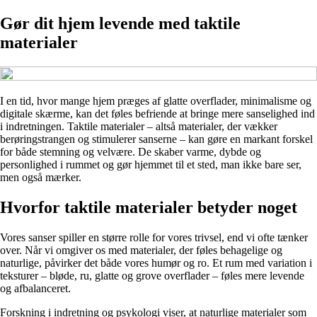
Gør dit hjem levende med taktile
materialer
I en tid, hvor mange hjem præges af glatte overflader, minimalisme og
digitale skærme, kan det føles befriende at bringe mere sanselighed ind
i indretningen. Taktile materialer – altså materialer, der vækker
berøringstrangen og stimulerer sanserne – kan gøre en markant forskel
for både stemning og velvære. De skaber varme, dybde og
personlighed i rummet og gør hjemmet til et sted, man ikke bare ser,
men også mærker.
Hvorfor taktile materialer betyder noget
Vores sanser spiller en større rolle for vores trivsel, end vi ofte tænker
over. Når vi omgiver os med materialer, der føles behagelige og
naturlige, påvirker det både vores humør og ro. Et rum med variation i
teksturer – bløde, ru, glatte og grove overflader – føles mere levende
og afbalanceret.
Forskning i indretning og psykologi viser, at naturlige materialer som