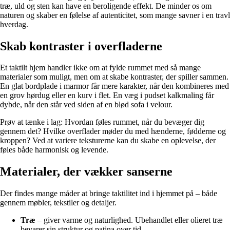
træ, uld og sten kan have en beroligende effekt. De minder os om
naturen og skaber en følelse af autenticitet, som mange savner i en travl
hverdag.
Skab kontraster i overfladerne
Et taktilt hjem handler ikke om at fylde rummet med så mange
materialer som muligt, men om at skabe kontraster, der spiller sammen.
En glat bordplade i marmor får mere karakter, når den kombineres med
en grov hørdug eller en kurv i flet. En væg i pudset kalkmaling får
dybde, når den står ved siden af en blød sofa i velour.
Prøv at tænke i lag: Hvordan føles rummet, når du bevæger dig
gennem det? Hvilke overflader møder du med hænderne, fødderne og
kroppen? Ved at variere teksturerne kan du skabe en oplevelse, der
føles både harmonisk og levende.
Materialer, der vækker sanserne
Der findes mange måder at bringe taktilitet ind i hjemmet på – både
gennem møbler, tekstiler og detaljer.
Træ
– giver varme og naturlighed. Ubehandlet eller olieret træ
bevarer sin struktur og patina over tid.