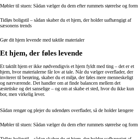
Møbler til stuen: Sådan vælger du dem efter rummets størrelse og form
Tidløs boligstil – sådan skaber du et hjem, der holder uafhængigt af
sæsonens trends
Gør dit hjem levende med taktile materialer
Et hjem, der føles levende
Et taktilt hjem er ikke nødvendigvis et hjem fyldt med ting – det er et
hjem, hvor materialerne får lov at tale. Når du vælger overflader, der
inviterer til berøring, skaber du et miljø, der føles mere menneskeligt
og nærværende. Det handler om at finde balancen mellem det
æstetiske og det sanselige – og om at skabe et sted, hvor du ikke kun
bor, men virkelig lever.
Sådan rengør og plejer du udendørs overflader, så de holder længere
Møbler til stuen: Sådan vælger du dem efter rummets størrelse og form
Tidløs boligstil – sådan skaber du et hjem, der holder uafhængigt af