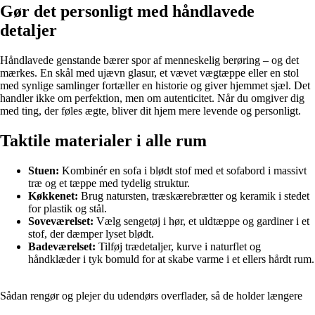
Gør det personligt med håndlavede
detaljer
Håndlavede genstande bærer spor af menneskelig berøring – og det
mærkes. En skål med ujævn glasur, et vævet vægtæppe eller en stol
med synlige samlinger fortæller en historie og giver hjemmet sjæl. Det
handler ikke om perfektion, men om autenticitet. Når du omgiver dig
med ting, der føles ægte, bliver dit hjem mere levende og personligt.
Taktile materialer i alle rum
Stuen:
Kombinér en sofa i blødt stof med et sofabord i massivt
træ og et tæppe med tydelig struktur.
Køkkenet:
Brug natursten, træskærebrætter og keramik i stedet
for plastik og stål.
Soveværelset:
Vælg sengetøj i hør, et uldtæppe og gardiner i et
stof, der dæmper lyset blødt.
Badeværelset:
Tilføj trædetaljer, kurve i naturflet og
håndklæder i tyk bomuld for at skabe varme i et ellers hårdt rum.
Sådan rengør og plejer du udendørs overflader, så de holder længere