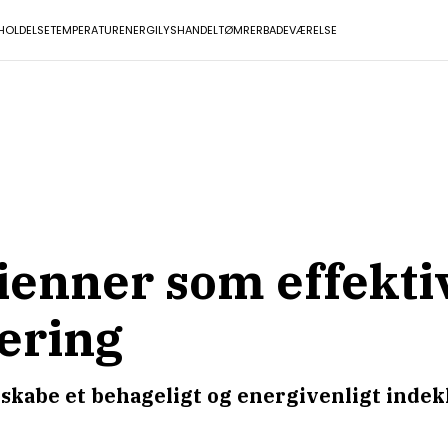
HOLDELSE
TEMPERATUR
ENERGI
LYS
HANDEL
TØMRER
BADEVÆRELSE
ienner som effektiv
ering
skabe et behageligt og energivenligt indek