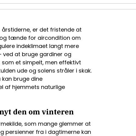
rstiderne, er det fristende at
 og tænde for aircondition om
ulere indeklimaet langt mere
– ved at bruge gardiner og
r som et simpelt, men effektivt
kulden ude og solens stråler i skak.
u kan bruge dine
l af hjemmets naturlige
dnyt den om vinteren
varmekilde, som mange glemmer at
g persienner fra i dagtimerne kan