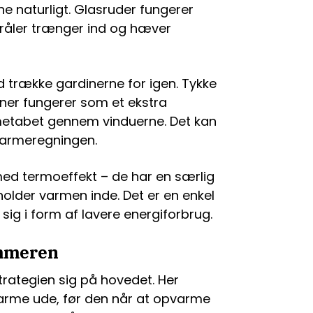
 naturligt. Glasruder fungerer
tråler trænger ind og hæver
d trække gardinerne for igen. Tykke
ner fungerer som et ekstra
rmetabet gennem vinduerne. Det kan
armeregningen.
med termoeffekt – de har en særlig
holder varmen inde. Det er en enkel
 sig i form af lavere energiforbrug.
mmeren
ategien sig på hovedet. Her
varme ude, før den når at opvarme