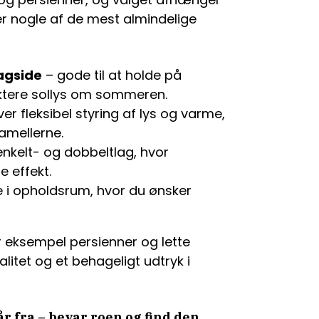
er nogle af de mest almindelige
agside
– gode til at holde på
ktere sollys om sommeren.
ver fleksibel styring af lys og varme,
lamellerne.
enkelt- og dobbeltlag, hvor
e effekt.
e i opholdsrum, hvor du ønsker
r eksempel persienner og lette
litet og et behageligt udtryk i
r fra – bevar roen og find den