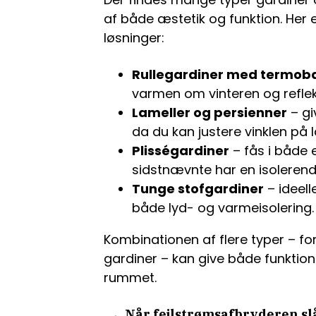
af både æstetik og funktion. Her 
løsninger:
Rullegardiner med termob
varmen om vinteren og refle
Lameller og persienner
– gi
da du kan justere vinklen på 
Plisségardiner
– fås i både 
sidstnævnte har en isolerend
Tunge stofgardiner
– ideell
både lyd- og varmeisolering.
Kombinationen af flere typer – fo
gardiner – kan give både funktiona
rummet.
Når fejlstrømsafbryderen slå