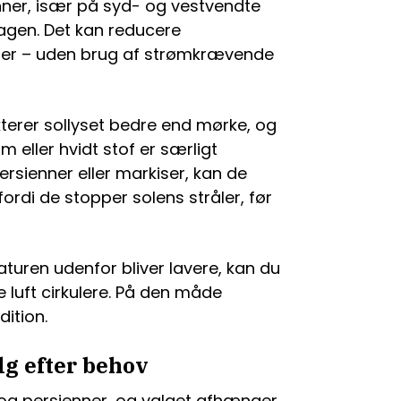
nner, især på syd- og vestvendte
dagen. Det kan reducere
der – uden brug af strømkrævende
kterer sollyset bedre end mørke, og
eller hvidt stof er særligt
ersienner eller markiser, kan de
ordi de stopper solens stråler, før
turen udenfor bliver lavere, kan du
 luft cirkulere. På den måde
ition.
lg efter behov
 og persienner, og valget afhænger