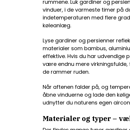
rummene. Luk gardiner og persie
vinduer, i de varmeste timer på 
indetemperaturen med flere gra
køleanlæg.
Lyse gardiner og persienner refle
materialer som bambus, aluminium 
effektive. Hvis du har udvendige p
være endnu mere virkningsfulde, f
de rammer ruden.
Når aftenen falder på, og tempera
åbne vinduerne og lade den kølige
udnytter du naturens egen aircond
Materialer og typer – væ
Der findes mange typer gardiner