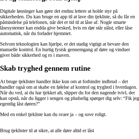
Digitale løsninger kan gøre det endnu lettere at holde styr på
sikkerheden. Du kan bruge en app til at lave din tjekliste, så du får en
påmindelse på telefonen, når det er tid til at låse af. Nogle smarte
låsesystemer kan endda give besked, hvis en dør står ulåst, eller låse
automatisk, når du forlader hjemmet.
Selvom teknologien kan hjælpe, er det stadig vigtigt at bevare den
manuelle kontrol. En hurtig fysisk gennemgang af døre og vinduer
giver både sikkerhed og ro i maven.
Skab tryghed gennem rutine
At bruge tjeklister handler ikke kun om at forhindre indbrud – det
handler også om at skabe en følelse af kontrol og tryghed i hverdagen.
Når du ved, at du har tjekket alt, slipper du for den nagende tvivl, der
kan opstå, når du ligger i sengen og pludselig spørger dig selv: “Fik jeg
egentlig låst døren?”
Med en enkel tjekliste kan du svare ja – og sove roligt.
Brug tjeklister til at sikre, at alle døre altid er låst