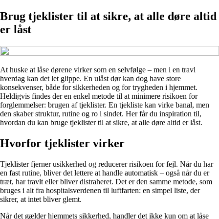
Brug tjeklister til at sikre, at alle døre altid
er låst
At huske at låse dørene virker som en selvfølge – men i en travl
hverdag kan det let glippe. En ulåst dør kan dog have store
konsekvenser, både for sikkerheden og for trygheden i hjemmet.
Heldigvis findes der en enkel metode til at minimere risikoen for
forglemmelser: brugen af tjeklister. En tjekliste kan virke banal, men
den skaber struktur, rutine og ro i sindet. Her får du inspiration til,
hvordan du kan bruge tjeklister til at sikre, at alle døre altid er låst.
Hvorfor tjeklister virker
Tjeklister fjerner usikkerhed og reducerer risikoen for fejl. Når du har
en fast rutine, bliver det lettere at handle automatisk – også når du er
træt, har travlt eller bliver distraheret. Det er den samme metode, som
bruges i alt fra hospitalsverdenen til luftfarten: en simpel liste, der
sikrer, at intet bliver glemt.
Når det gælder hjemmets sikkerhed, handler det ikke kun om at låse