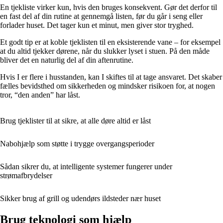
En tjekliste virker kun, hvis den bruges konsekvent. Gør det derfor til
en fast del af din rutine at gennemgå listen, før du går i seng eller
forlader huset. Det tager kun et minut, men giver stor tryghed.
Et godt tip er at koble tjeklisten til en eksisterende vane – for eksempel
at du altid tjekker dørene, når du slukker lyset i stuen. På den måde
bliver det en naturlig del af din aftenrutine.
Hvis I er flere i husstanden, kan I skiftes til at tage ansvaret. Det skaber
fælles bevidsthed om sikkerheden og mindsker risikoen for, at nogen
tror, “den anden” har låst.
Brug tjeklister til at sikre, at alle døre altid er låst
Nabohjælp som støtte i trygge overgangsperioder
Sådan sikrer du, at intelligente systemer fungerer under
strømafbrydelser
Sikker brug af grill og udendørs ildsteder nær huset
Brug teknologi som hjælp