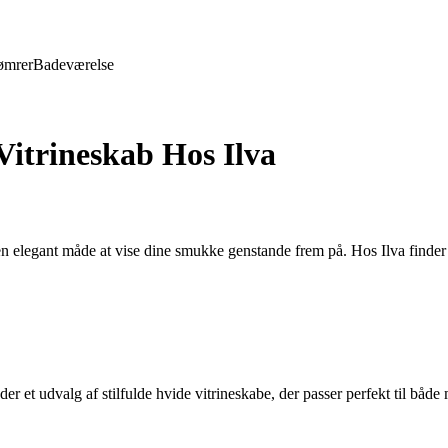
ømrer
Badeværelse
Vitrineskab Hos Ilva
en elegant måde at vise dine smukke genstande frem på. Hos Ilva finder du
byder et udvalg af stilfulde hvide vitrineskabe, der passer perfekt til båd