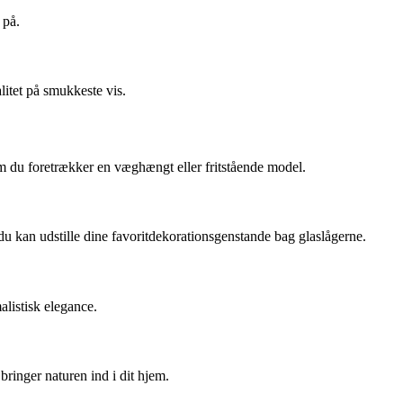
 på.
litet på smukkeste vis.
t om du foretrækker en væghængt eller fritstående model.
du kan udstille dine favoritdekorationsgenstande bag glaslågerne.
malistisk elegance.
bringer naturen ind i dit hjem.