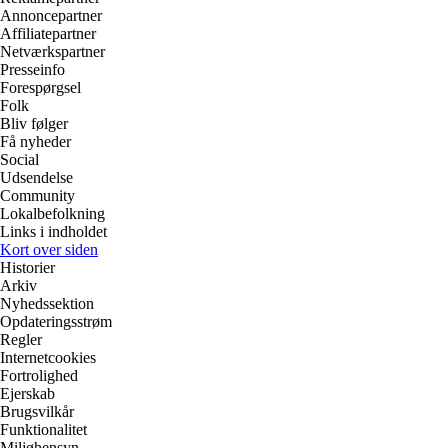
Annoncepartner
Affiliatepartner
Netværkspartner
Presseinfo
Forespørgsel
Folk
Bliv følger
Få nyheder
Social
Udsendelse
Community
Lokalbefolkning
Links i indholdet
Kort over siden
Historier
Arkiv
Nyhedssektion
Opdateringsstrøm
Regler
Internetcookies
Fortrolighed
Ejerskab
Brugsvilkår
Funktionalitet
Miljøhensyn