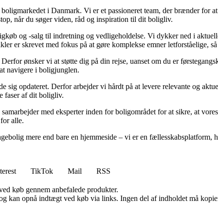
er boligmarkedet i Danmark. Vi er et passioneret team, der brænder for 
op, når du søger viden, råd og inspiration til dit boligliv.
gkøb og -salg til indretning og vedligeholdelse. Vi dykker ned i aktuelle
tikler er skrevet med fokus på at gøre komplekse emner letforståelige, s
rfor ønsker vi at støtte dig på din rejse, uanset om du er førstegangskø
 at navigere i boligjunglen.
olde sig opdateret. Derfor arbejder vi hårdt på at levere relevante og akt
faser af dit boligliv.
 samarbejder med eksperter inden for boligområdet for at sikre, at vores
for alle.
gebolig mere end bare en hjemmeside – vi er en fællesskabsplatform, hvo
terest
TikTok
Mail
RSS
 ved køb gennem anbefalede produkter.
og kan opnå indtægt ved køb via links. Ingen del af indholdet må kopiere