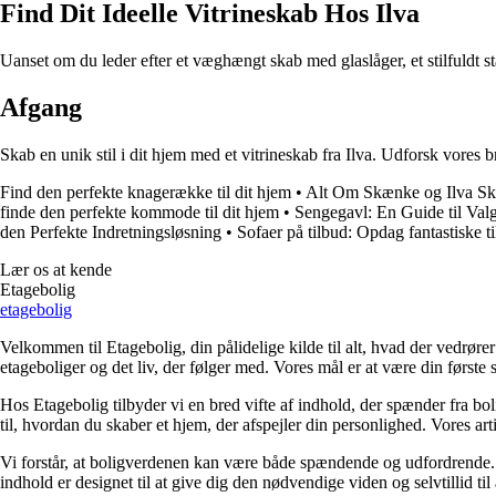
Find Dit Ideelle Vitrineskab Hos Ilva
Uanset om du leder efter et væghængt skab med glaslåger, et stilfuldt stå
Afgang
Skab en unik stil i dit hjem med et vitrineskab fra Ilva. Udforsk vores 
Find den perfekte knagerække til dit hjem
•
Alt Om Skænke og Ilva Sk
finde den perfekte kommode til dit hjem
•
Sengegavl: En Guide til Val
den Perfekte Indretningsløsning
•
Sofaer på tilbud: Opdag fantastiske 
Lær os at kende
Etagebolig
etagebolig
Velkommen til Etagebolig, din pålidelige kilde til alt, hvad der vedrør
etageboliger og det liv, der følger med. Vores mål er at være din første st
Hos Etagebolig tilbyder vi en bred vifte af indhold, der spænder fra boli
til, hvordan du skaber et hjem, der afspejler din personlighed. Vores ar
Vi forstår, at boligverdenen kan være både spændende og udfordrende. De
indhold er designet til at give dig den nødvendige viden og selvtillid til