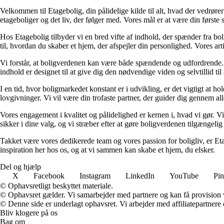
Velkommen til Etagebolig, din pålidelige kilde til alt, hvad der vedrør
etageboliger og det liv, der følger med. Vores mål er at være din første st
Hos Etagebolig tilbyder vi en bred vifte af indhold, der spænder fra boli
til, hvordan du skaber et hjem, der afspejler din personlighed. Vores ar
Vi forstår, at boligverdenen kan være både spændende og udfordrende. De
indhold er designet til at give dig den nødvendige viden og selvtillid til
I en tid, hvor boligmarkedet konstant er i udvikling, er det vigtigt at h
lovgivninger. Vi vil være din trofaste partner, der guider dig gennem alle 
Vores engagement i kvalitet og pålidelighed er kernen i, hvad vi gør. Vi
sikker i dine valg, og vi stræber efter at gøre boligverdenen tilgængelig 
Takket være vores dedikerede team og vores passion for boligliv, er Eta
inspiration her hos os, og at vi sammen kan skabe et hjem, du elsker.
Del og hjælp
X
Facebook
Instagram
LinkedIn
YouTube
Pin
© Ophavsretligt beskyttet materiale.
© Ophavsret gælder. Vi samarbejder med partnere og kan få provision
© Denne side er underlagt ophavsret. Vi arbejder med affiliatepartnere 
Bliv klogere på os
Bag om