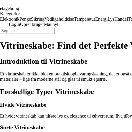
etagebolig
Kategorier
Elektronik
Penge
Sikring
Vedligeholdelse
Temperatur
Energi
Lys
Handel
T
Login
Opret bruger
Mailnyt
Vitrineskabe: Find det Perfekte 
Introduktion til Vitrineskabe
Et vitrineskab er ikke blot en praktisk opbevaringsløsning, det er også 
materialer – lige fra moderne stål og glas til smukt egetræ.
Forskellige Typer Vitrineskabe
Hvide Vitrineskabe
Et hvidt vitrineskab kan tilføre lys og elegance til ethvert rum. Ilva til
Sorte Vitrineskabe