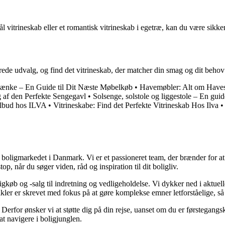
l vitrineskab eller et romantisk vitrineskab i egetræ, kan du være sikker
brede udvalg, og find det vitrineskab, der matcher din smag og dit behov
ænke – En Guide til Dit Næste Møbelkøb
•
Havemøbler: Alt om Havest
g af den Perfekte Sengegavl
•
Solsenge, solstole og liggestole – En guide
tilbud hos ILVA
•
Vitrineskabe: Find det Perfekte Vitrineskab Hos Ilva
•
er boligmarkedet i Danmark. Vi er et passioneret team, der brænder for 
op, når du søger viden, råd og inspiration til dit boligliv.
gkøb og -salg til indretning og vedligeholdelse. Vi dykker ned i aktuelle
tikler er skrevet med fokus på at gøre komplekse emner letforståelige, s
rfor ønsker vi at støtte dig på din rejse, uanset om du er førstegangskø
 at navigere i boligjunglen.