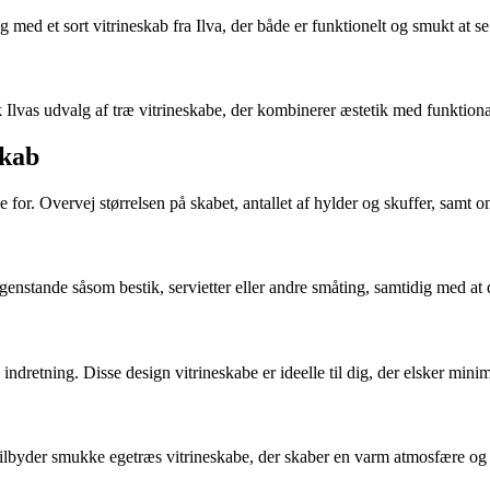
ing med et sort vitrineskab fra Ilva, der både er funktionelt og smukt at se
 Ilvas udvalg af træ vitrineskabe, der kombinerer æstetik med funktiona
skab
jde for. Overvej størrelsen på skabet, antallet af hylder og skuffer, sam
enstande såsom bestik, servietter eller andre småting, samtidig med at 
n indretning. Disse design vitrineskabe er ideelle til dig, der elsker mini
a tilbyder smukke egetræs vitrineskabe, der skaber en varm atmosfære og 