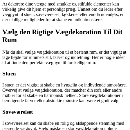
At dekorere dine vægge med smukke og stilfulde elementer kan
virkelig give dit hjem et personligt præg. Uanset om du leder efter
vægpynt til stuen, soveværelset, køkkenet eller endda udendørs, er
der utallige muligheder for at skabe en unik atmosfære.
Vælg den Rigtige Vægdekoration Til Dit
Rum
Når du skal vælge vægdekoration til et bestemt rum, er det vigtigt at
tage højde for rummets stil, farver og indretning. Her er nogle idéer
til at finde den perfekte vægpynt til forskellige rum:
Stuen
I stuen er det vigtigt at skabe en hyggelig og indbydende atmosfære.
Overvej at vælge vægdekoration, der matcher din sofa eller andre
møbler for at skabe en harmonisk helhed. Store vægdekorationer i
beroligende farver eller abstrakte mønstre kan være et godt valg.
Soveværelset
I soveværelset kan du skabe en rolig og afslappende stemning med
passende vægpynt. Vælg måske en stor vægdekoration i bløde