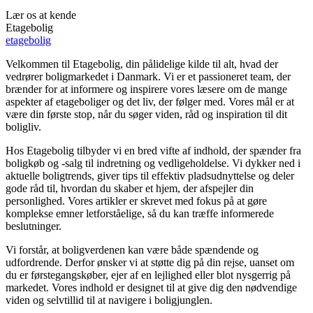
Lær os at kende
Etagebolig
etagebolig
Velkommen til Etagebolig, din pålidelige kilde til alt, hvad der
vedrører boligmarkedet i Danmark. Vi er et passioneret team, der
brænder for at informere og inspirere vores læsere om de mange
aspekter af etageboliger og det liv, der følger med. Vores mål er at
være din første stop, når du søger viden, råd og inspiration til dit
boligliv.
Hos Etagebolig tilbyder vi en bred vifte af indhold, der spænder fra
boligkøb og -salg til indretning og vedligeholdelse. Vi dykker ned i
aktuelle boligtrends, giver tips til effektiv pladsudnyttelse og deler
gode råd til, hvordan du skaber et hjem, der afspejler din
personlighed. Vores artikler er skrevet med fokus på at gøre
komplekse emner letforståelige, så du kan træffe informerede
beslutninger.
Vi forstår, at boligverdenen kan være både spændende og
udfordrende. Derfor ønsker vi at støtte dig på din rejse, uanset om
du er førstegangskøber, ejer af en lejlighed eller blot nysgerrig på
markedet. Vores indhold er designet til at give dig den nødvendige
viden og selvtillid til at navigere i boligjunglen.