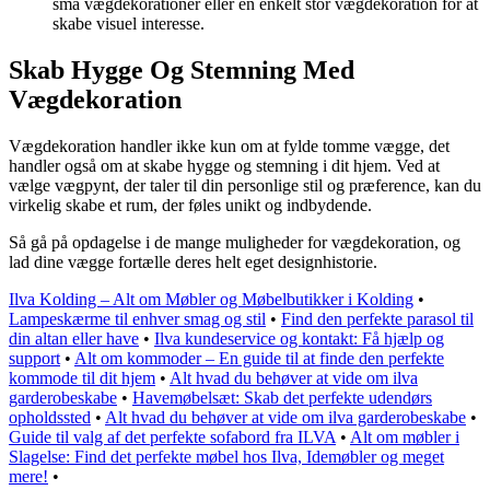
små vægdekorationer eller en enkelt stor vægdekoration for at
skabe visuel interesse.
Skab Hygge Og Stemning Med
Vægdekoration
Vægdekoration handler ikke kun om at fylde tomme vægge, det
handler også om at skabe hygge og stemning i dit hjem. Ved at
vælge vægpynt, der taler til din personlige stil og præference, kan du
virkelig skabe et rum, der føles unikt og indbydende.
Så gå på opdagelse i de mange muligheder for vægdekoration, og
lad dine vægge fortælle deres helt eget designhistorie.
Ilva Kolding – Alt om Møbler og Møbelbutikker i Kolding
•
Lampeskærme til enhver smag og stil
•
Find den perfekte parasol til
din altan eller have
•
Ilva kundeservice og kontakt: Få hjælp og
support
•
Alt om kommoder – En guide til at finde den perfekte
kommode til dit hjem
•
Alt hvad du behøver at vide om ilva
garderobeskabe
•
Havemøbelsæt: Skab det perfekte udendørs
opholdssted
•
Alt hvad du behøver at vide om ilva garderobeskabe
•
Guide til valg af det perfekte sofabord fra ILVA
•
Alt om møbler i
Slagelse: Find det perfekte møbel hos Ilva, Idemøbler og meget
mere!
•