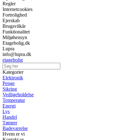
Regler
Internetcookies
Fortrolighed
Ejerskab
Brugsvilkår
Funktionalitet
Miljøhensyn
Etagebolig.dk
Lupra
info@lupra.dk
etagebolig
Kategorier
Elektronik
Penge
Sikring
Vedligeholdelse
Temperatur
Energi
Lys
Handel
Tømrer
Badeværelse
Hvem er vi
Kontakt os