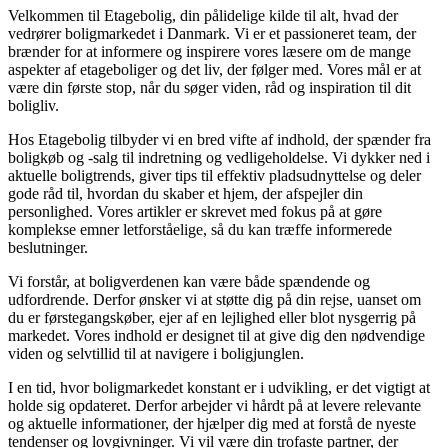
Velkommen til Etagebolig, din pålidelige kilde til alt, hvad der
vedrører boligmarkedet i Danmark. Vi er et passioneret team, der
brænder for at informere og inspirere vores læsere om de mange
aspekter af etageboliger og det liv, der følger med. Vores mål er at
være din første stop, når du søger viden, råd og inspiration til dit
boligliv.
Hos Etagebolig tilbyder vi en bred vifte af indhold, der spænder fra
boligkøb og -salg til indretning og vedligeholdelse. Vi dykker ned i
aktuelle boligtrends, giver tips til effektiv pladsudnyttelse og deler
gode råd til, hvordan du skaber et hjem, der afspejler din
personlighed. Vores artikler er skrevet med fokus på at gøre
komplekse emner letforståelige, så du kan træffe informerede
beslutninger.
Vi forstår, at boligverdenen kan være både spændende og
udfordrende. Derfor ønsker vi at støtte dig på din rejse, uanset om
du er førstegangskøber, ejer af en lejlighed eller blot nysgerrig på
markedet. Vores indhold er designet til at give dig den nødvendige
viden og selvtillid til at navigere i boligjunglen.
I en tid, hvor boligmarkedet konstant er i udvikling, er det vigtigt at
holde sig opdateret. Derfor arbejder vi hårdt på at levere relevante
og aktuelle informationer, der hjælper dig med at forstå de nyeste
tendenser og lovgivninger. Vi vil være din trofaste partner, der