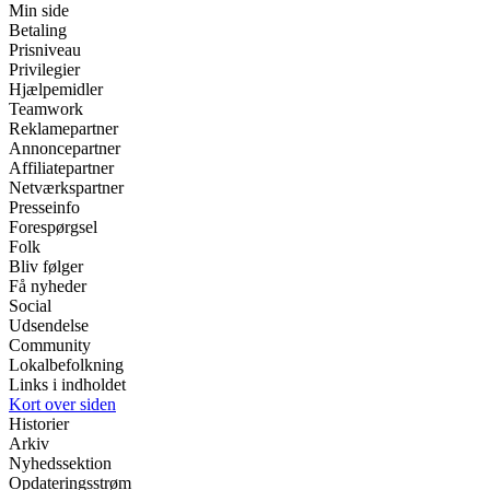
Min side
Betaling
Prisniveau
Privilegier
Hjælpemidler
Teamwork
Reklamepartner
Annoncepartner
Affiliatepartner
Netværkspartner
Presseinfo
Forespørgsel
Folk
Bliv følger
Få nyheder
Social
Udsendelse
Community
Lokalbefolkning
Links i indholdet
Kort over siden
Historier
Arkiv
Nyhedssektion
Opdateringsstrøm