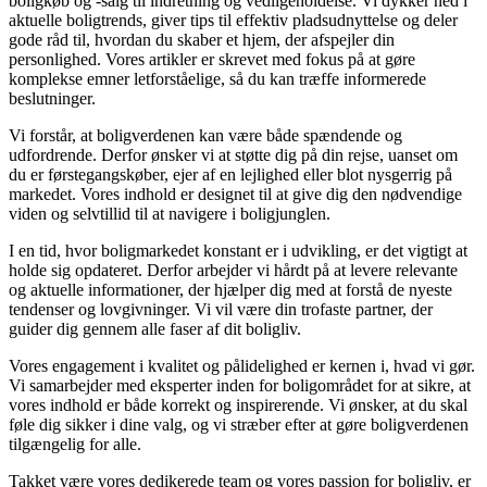
boligkøb og -salg til indretning og vedligeholdelse. Vi dykker ned i
aktuelle boligtrends, giver tips til effektiv pladsudnyttelse og deler
gode råd til, hvordan du skaber et hjem, der afspejler din
personlighed. Vores artikler er skrevet med fokus på at gøre
komplekse emner letforståelige, så du kan træffe informerede
beslutninger.
Vi forstår, at boligverdenen kan være både spændende og
udfordrende. Derfor ønsker vi at støtte dig på din rejse, uanset om
du er førstegangskøber, ejer af en lejlighed eller blot nysgerrig på
markedet. Vores indhold er designet til at give dig den nødvendige
viden og selvtillid til at navigere i boligjunglen.
I en tid, hvor boligmarkedet konstant er i udvikling, er det vigtigt at
holde sig opdateret. Derfor arbejder vi hårdt på at levere relevante
og aktuelle informationer, der hjælper dig med at forstå de nyeste
tendenser og lovgivninger. Vi vil være din trofaste partner, der
guider dig gennem alle faser af dit boligliv.
Vores engagement i kvalitet og pålidelighed er kernen i, hvad vi gør.
Vi samarbejder med eksperter inden for boligområdet for at sikre, at
vores indhold er både korrekt og inspirerende. Vi ønsker, at du skal
føle dig sikker i dine valg, og vi stræber efter at gøre boligverdenen
tilgængelig for alle.
Takket være vores dedikerede team og vores passion for boligliv, er