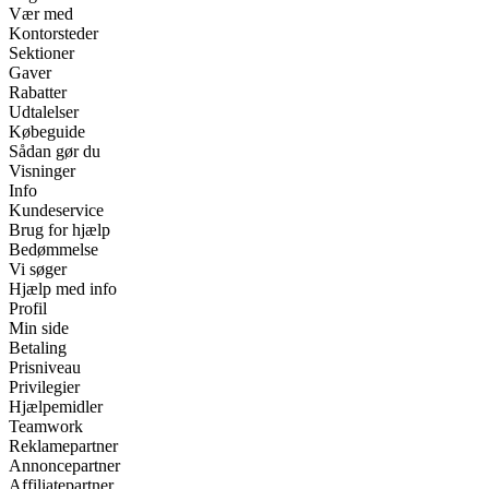
Vær med
Kontorsteder
Sektioner
Gaver
Rabatter
Udtalelser
Købeguide
Sådan gør du
Visninger
Info
Kundeservice
Brug for hjælp
Bedømmelse
Vi søger
Hjælp med info
Profil
Min side
Betaling
Prisniveau
Privilegier
Hjælpemidler
Teamwork
Reklamepartner
Annoncepartner
Affiliatepartner