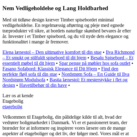
Nem Vedligeholdelse og Lang Holdbarhed
Med sit tidløse design kræver Timber spisebordet minimal
vedligeholdelse. En regelmæssig aftørring og pleje med egnede
træprodukter vil sikre, at bordets naturlige skønhed bevares år efter
år. Invester i et Timber spisebord, og du vil nyde dets elegance og
funktionalitet i mange år fremover.
Elena lænestol – Den ultimative komfort til din stue
•
Ilva Richmond
– Et smukt og stilfuldt spisebord til dit hjem
•
Besalu Spisebord – Et
essentielt møbel til dit hjem
•
Spar penge på møbler hos sofa outlet
•
Fasano Sofabord: Klassisk Elegance til Dit Hjem
•
Find den
perfekte fløjl sofa til din stue
•
Nordstrøm Sofa – En Guide til Ilva
Nordstrøm Modulsofa
•
Bastia lænestol: Et mesterstykke i flet og
design
•
Havetilbehør til din have
•
Lær os at kende
Etagebolig
etagebolig
Velkommen til Etagebolig, din pålidelige kilde til alt, hvad der
vedrører boligmarkedet i Danmark. Vi er et passioneret team, der
brænder for at informere og inspirere vores læsere om de mange
aspekter af etageboliger og det liv, der følger med. Vores mål er at