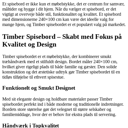
Et spisebord er ikke kun et møbelstykke, det er centrum for samvær,
måltider og hygge i dit hjem. Når du vælger et spisebord, er det
vigtigt at overveje både stil, funktionalitet og kvalitet. Et spisebord
med dimensionerne 240×100 cm kan være det ideelle valg for
mange hjem, og Timber spisebordet er et populært valg på markedet.
Timber Spisebord – Skabt med Fokus på
Kvalitet og Design
Timber spisebordet er et møbelstykke, der kombinerer smukt
træhåndværk med et stilfuldt design. Bordet måler 240×100 cm,
hvilket giver rigeligt plads til både familie og gæster. Den solide
konstruktion og det æstetiske udtryk gør Timber spisebordet til en
tidløs tilføjelse til ethvert spisestue.
Funktionelt og Smukt Designet
Med sit elegante design og holdbare materialer passer Timber
spisebordet perfekt ind i både moderne og traditionelle indretninger.
Bordets store størrelse gør det velegnet til større selskaber og
familiemiddage, hvor der er behov for ekstra plads til servering.
Håndværk i Topkvalitet