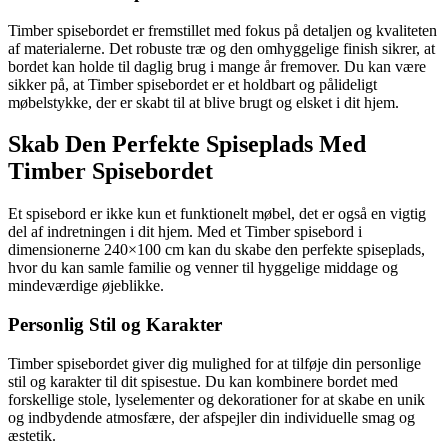
Timber spisebordet er fremstillet med fokus på detaljen og kvaliteten
af materialerne. Det robuste træ og den omhyggelige finish sikrer, at
bordet kan holde til daglig brug i mange år fremover. Du kan være
sikker på, at Timber spisebordet er et holdbart og pålideligt
møbelstykke, der er skabt til at blive brugt og elsket i dit hjem.
Skab Den Perfekte Spiseplads Med
Timber Spisebordet
Et spisebord er ikke kun et funktionelt møbel, det er også en vigtig
del af indretningen i dit hjem. Med et Timber spisebord i
dimensionerne 240×100 cm kan du skabe den perfekte spiseplads,
hvor du kan samle familie og venner til hyggelige middage og
mindeværdige øjeblikke.
Personlig Stil og Karakter
Timber spisebordet giver dig mulighed for at tilføje din personlige
stil og karakter til dit spisestue. Du kan kombinere bordet med
forskellige stole, lyselementer og dekorationer for at skabe en unik
og indbydende atmosfære, der afspejler din individuelle smag og
æstetik.