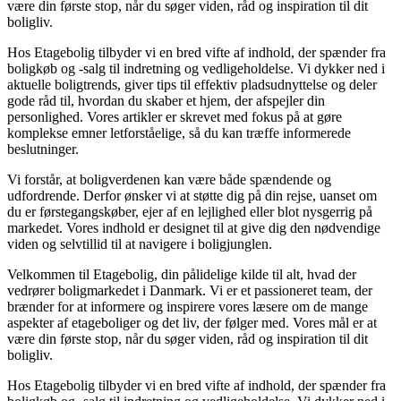
være din første stop, når du søger viden, råd og inspiration til dit
boligliv.
Hos Etagebolig tilbyder vi en bred vifte af indhold, der spænder fra
boligkøb og -salg til indretning og vedligeholdelse. Vi dykker ned i
aktuelle boligtrends, giver tips til effektiv pladsudnyttelse og deler
gode råd til, hvordan du skaber et hjem, der afspejler din
personlighed. Vores artikler er skrevet med fokus på at gøre
komplekse emner letforståelige, så du kan træffe informerede
beslutninger.
Vi forstår, at boligverdenen kan være både spændende og
udfordrende. Derfor ønsker vi at støtte dig på din rejse, uanset om
du er førstegangskøber, ejer af en lejlighed eller blot nysgerrig på
markedet. Vores indhold er designet til at give dig den nødvendige
viden og selvtillid til at navigere i boligjunglen.
Velkommen til Etagebolig, din pålidelige kilde til alt, hvad der
vedrører boligmarkedet i Danmark. Vi er et passioneret team, der
brænder for at informere og inspirere vores læsere om de mange
aspekter af etageboliger og det liv, der følger med. Vores mål er at
være din første stop, når du søger viden, råd og inspiration til dit
boligliv.
Hos Etagebolig tilbyder vi en bred vifte af indhold, der spænder fra