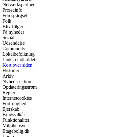
Netværkspartner
Presseinfo
Forespørgsel
Folk
Bliv følger
Få nyheder
Social
Udsendelse
Community
Lokalbefolkning
Links i indholdet
Kort over siden
Historier
Arkiv
Nyhedssektion
Opdateringsstrøm
Regler
Internetcookies
Fortrolighed
Ejerskab
Brugsvilkår
Funktionalitet
Miljøhensyn
Etagebolig.dk
Lupra