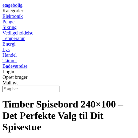
etagebolig
Kategorier
Elektronik
Penge
Sikring
Vedligeholdelse
Temperatur
Energi
Lys
Handel
Tømrer
Badeværelse
Login
Opret bruger
Mailnyt
Timber Spisebord 240×100 –
Det Perfekte Valg til Dit
Spisestue