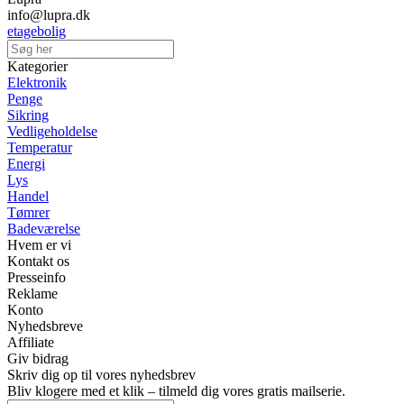
info@lupra.dk
etagebolig
Kategorier
Elektronik
Penge
Sikring
Vedligeholdelse
Temperatur
Energi
Lys
Handel
Tømrer
Badeværelse
Hvem er vi
Kontakt os
Presseinfo
Reklame
Konto
Nyhedsbreve
Affiliate
Giv bidrag
Skriv dig op til vores nyhedsbrev
Bliv klogere med et klik – tilmeld dig vores gratis mailserie.