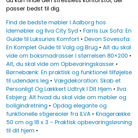
du kan finde den stressless kontorstol, der
passer bedst til dig.
Find de bedste møbler i Aalborg hos
Idemøbler og Ilva City Syd
•
Farris Lux Sofa: En
Guide til Luksuriøs Komfort
•
Devon Sovesofa:
En Komplet Guide til Valg og Brug
•
Alt du skal
vide om boksmadrasser i størrelsen 80×200
•
Alt, du skal vide om Opbevaringskasser
•
Børnebænk: En praktisk og funktionel tilføjelse
til udendørs leg
•
Vægdekoration: Skab et
Personligt Og Lækkert Udtryk I Dit Hjem
•
Ilva
Esbjerg: Alt hvad du skal vide om møbler og
boligindretning
•
Opdag elegante og
funktionelle stigereoler fra ILVA
•
Knagerække
50 cm og 18 x 3 – Praktisk opbevaringsløsning
til dit hjem
•