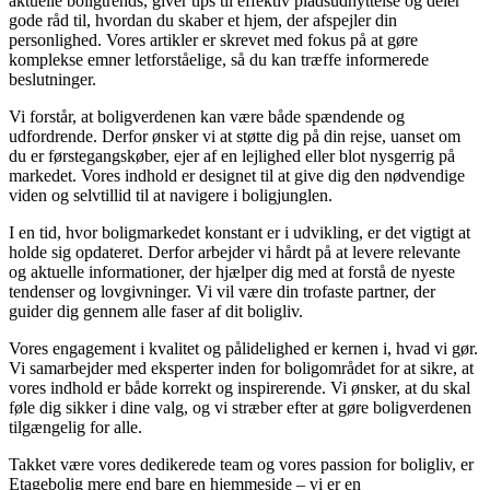
aktuelle boligtrends, giver tips til effektiv pladsudnyttelse og deler
gode råd til, hvordan du skaber et hjem, der afspejler din
personlighed. Vores artikler er skrevet med fokus på at gøre
komplekse emner letforståelige, så du kan træffe informerede
beslutninger.
Vi forstår, at boligverdenen kan være både spændende og
udfordrende. Derfor ønsker vi at støtte dig på din rejse, uanset om
du er førstegangskøber, ejer af en lejlighed eller blot nysgerrig på
markedet. Vores indhold er designet til at give dig den nødvendige
viden og selvtillid til at navigere i boligjunglen.
I en tid, hvor boligmarkedet konstant er i udvikling, er det vigtigt at
holde sig opdateret. Derfor arbejder vi hårdt på at levere relevante
og aktuelle informationer, der hjælper dig med at forstå de nyeste
tendenser og lovgivninger. Vi vil være din trofaste partner, der
guider dig gennem alle faser af dit boligliv.
Vores engagement i kvalitet og pålidelighed er kernen i, hvad vi gør.
Vi samarbejder med eksperter inden for boligområdet for at sikre, at
vores indhold er både korrekt og inspirerende. Vi ønsker, at du skal
føle dig sikker i dine valg, og vi stræber efter at gøre boligverdenen
tilgængelig for alle.
Takket være vores dedikerede team og vores passion for boligliv, er
Etagebolig mere end bare en hjemmeside – vi er en