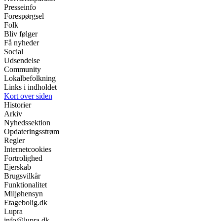
Presseinfo
Forespørgsel
Folk
Bliv følger
Få nyheder
Social
Udsendelse
Community
Lokalbefolkning
Links i indholdet
Kort over siden
Historier
Arkiv
Nyhedssektion
Opdateringsstrøm
Regler
Internetcookies
Fortrolighed
Ejerskab
Brugsvilkår
Funktionalitet
Miljøhensyn
Etagebolig.dk
Lupra
info@lupra.dk