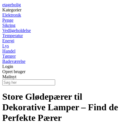
etagebolig
Kategorier
Elektronik
Penge
Sikring
Vedligeholdelse
Temperatur
Energi
Lys
Handel
Tømrer
Badeværelse
Login
Opret bruger
Mailnyt
Store Glødepærer til
Dekorative Lamper – Find de
Perfekte Pærer