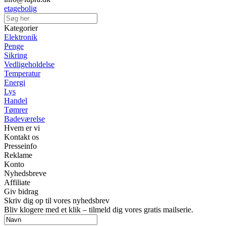
etagebolig
Kategorier
Elektronik
Penge
Sikring
Vedligeholdelse
Temperatur
Energi
Lys
Handel
Tømrer
Badeværelse
Hvem er vi
Kontakt os
Presseinfo
Reklame
Konto
Nyhedsbreve
Affiliate
Giv bidrag
Skriv dig op til vores nyhedsbrev
Bliv klogere med et klik – tilmeld dig vores gratis mailserie.