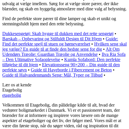
udvalg at vælge imellem. Sørg for at vælge store pærer, der ikke
blænder, og skab en hyggelig atmosfære med dine valg af belysning.
Find de perfekte store pærer til dine lamper og skab et unikt og
stemningsfuldt hjem med den rette belysning.
Dukkesengetøj: Skab hygge til dukken med det rette sengetøj
•
Barskab – Opbevaring og Stilfuldt Design til Dit Hjem
•
Guide:
Find det perfekte spejl til stuen og børneværelset
•
Hvilken seng skal
jeg vælge? En guide til at finde den bedste seng for dig
•
Alt Om
Udendørs Træolie: Guardian Træolie og Anvendelse
•
Ilva Ria Sofa
– Den Ultimative Sofaoplevelse
•
Kumla Sofabord: Den perfekte
tilføjelse til dit hjem
•
Elevationsseng 90×200 – Din guide til den
perfekte søvn
•
Guide til Haveborde i Fibercement og Beton
•
Guide til Halvandenmands Seng: Mål, Typer og Tilbud
•
Lær os at kende
Etagebolig
etagebolig
Velkommen til Etagebolig, din pålidelige kilde til alt, hvad der
vedrører boligmarkedet i Danmark. Vi er et passioneret team, der
brænder for at informere og inspirere vores læsere om de mange
aspekter af etageboliger og det liv, der følger med. Vores mål er at
være din første stop, når du søger viden, råd og inspiration til dit