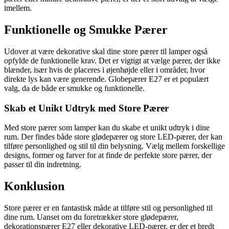
imellem.
Funktionelle og Smukke Pærer
Udover at være dekorative skal dine store pærer til lamper også
opfylde de funktionelle krav. Det er vigtigt at vælge pærer, der ikke
blænder, især hvis de placeres i øjenhøjde eller i områder, hvor
direkte lys kan være generende. Globepærer E27 er et populært
valg, da de både er smukke og funktionelle.
Skab et Unikt Udtryk med Store Pærer
Med store pærer som lamper kan du skabe et unikt udtryk i dine
rum. Der findes både store glødepærer og store LED-pærer, der kan
tilføre personlighed og stil til din belysning. Vælg mellem forskellige
designs, former og farver for at finde de perfekte store pærer, der
passer til din indretning.
Konklusion
Store pærer er en fantastisk måde at tilføre stil og personlighed til
dine rum. Uanset om du foretrækker store glødepærer,
dekorationspærer E27 eller dekorative LED-pærer, er der et bredt