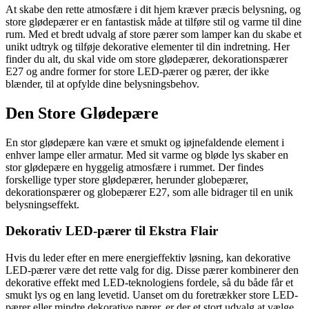
At skabe den rette atmosfære i dit hjem kræver præcis belysning, og
store glødepærer er en fantastisk måde at tilføre stil og varme til dine
rum. Med et bredt udvalg af store pærer som lamper kan du skabe et
unikt udtryk og tilføje dekorative elementer til din indretning. Her
finder du alt, du skal vide om store glødepærer, dekorationspærer
E27 og andre former for store LED-pærer og pærer, der ikke
blænder, til at opfylde dine belysningsbehov.
Den Store Glødepære
En stor glødepære kan være et smukt og iøjnefaldende element i
enhver lampe eller armatur. Med sit varme og bløde lys skaber en
stor glødepære en hyggelig atmosfære i rummet. Der findes
forskellige typer store glødepærer, herunder globepærer,
dekorationspærer og globepærer E27, som alle bidrager til en unik
belysningseffekt.
Dekorativ LED-pærer til Ekstra Flair
Hvis du leder efter en mere energieffektiv løsning, kan dekorative
LED-pærer være det rette valg for dig. Disse pærer kombinerer den
dekorative effekt med LED-teknologiens fordele, så du både får et
smukt lys og en lang levetid. Uanset om du foretrækker store LED-
pærer eller mindre dekorative pærer, er der et stort udvalg at vælge