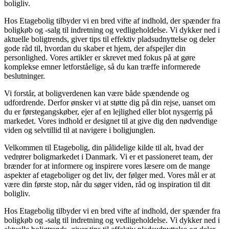
boligliv.
Hos Etagebolig tilbyder vi en bred vifte af indhold, der spænder fra
boligkøb og -salg til indretning og vedligeholdelse. Vi dykker ned i
aktuelle boligtrends, giver tips til effektiv pladsudnyttelse og deler
gode råd til, hvordan du skaber et hjem, der afspejler din
personlighed. Vores artikler er skrevet med fokus på at gøre
komplekse emner letforståelige, så du kan træffe informerede
beslutninger.
Vi forstår, at boligverdenen kan være både spændende og
udfordrende. Derfor ønsker vi at støtte dig på din rejse, uanset om
du er førstegangskøber, ejer af en lejlighed eller blot nysgerrig på
markedet. Vores indhold er designet til at give dig den nødvendige
viden og selvtillid til at navigere i boligjunglen.
Velkommen til Etagebolig, din pålidelige kilde til alt, hvad der
vedrører boligmarkedet i Danmark. Vi er et passioneret team, der
brænder for at informere og inspirere vores læsere om de mange
aspekter af etageboliger og det liv, der følger med. Vores mål er at
være din første stop, når du søger viden, råd og inspiration til dit
boligliv.
Hos Etagebolig tilbyder vi en bred vifte af indhold, der spænder fra
boligkøb og -salg til indretning og vedligeholdelse. Vi dykker ned i