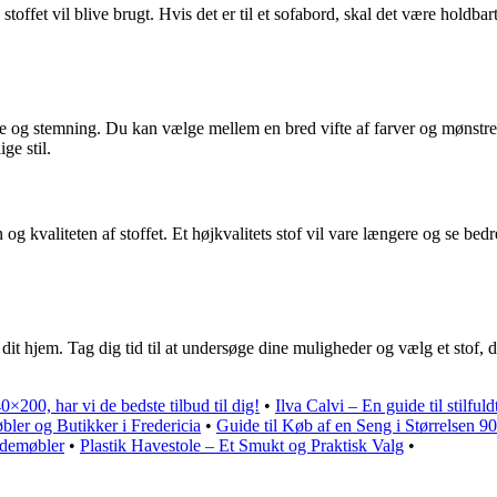
stoffet vil blive brugt. Hvis det er til et sofabord, skal det være holdbar
og stemning. Du kan vælge mellem en bred vifte af farver og mønstre, li
ge stil.
 kvaliteten af stoffet. Et højkvalitets stof vil vare længere og se bedre 
i dit hjem. Tag dig tid til at undersøge dine muligheder og vælg et stof, 
×200, har vi de bedste tilbud til dig!
•
Ilva Calvi – En guide til stilfu
bler og Butikker i Fredericia
•
Guide til Køb af en Seng i Størrelsen 
Idemøbler
•
Plastik Havestole – Et Smukt og Praktisk Valg
•