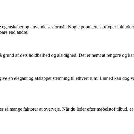
e egenskaber og anvendelsesformål. Nogle populære stoftyper inkluderer 
dbare end andre.
på grund af dets holdbarhed og alsidighed. Det er nemt at rengøre og k
e en elegant og afslappet stemning til ethvert rum. Linned kan dog være m
 så mange faktorer at overveje. Når du leder efter møbelstof tilbud, er d