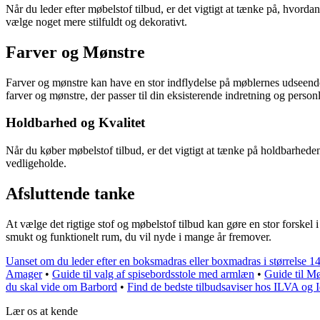
Når du leder efter møbelstof tilbud, er det vigtigt at tænke på, hvordan 
vælge noget mere stilfuldt og dekorativt.
Farver og Mønstre
Farver og mønstre kan have en stor indflydelse på møblernes udseende 
farver og mønstre, der passer til din eksisterende indretning og personli
Holdbarhed og Kvalitet
Når du køber møbelstof tilbud, er det vigtigt at tænke på holdbarheden og
vedligeholde.
Afsluttende tanke
At vælge det rigtige stof og møbelstof tilbud kan gøre en stor forskel 
smukt og funktionelt rum, du vil nyde i mange år fremover.
Uanset om du leder efter en boksmadras eller boxmadras i størrelse 140
Amager
•
Guide til valg af spisebordsstole med armlæn
•
Guide til Mø
du skal vide om Barbord
•
Find de bedste tilbudsaviser hos ILVA og 
Lær os at kende