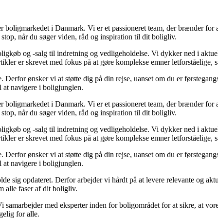
rer boligmarkedet i Danmark. Vi er et passioneret team, der brænder for
stop, når du søger viden, råd og inspiration til dit boligliv.
igkøb og -salg til indretning og vedligeholdelse. Vi dykker ned i aktuell
rtikler er skrevet med fokus på at gøre komplekse emner letforståelige, 
erfor ønsker vi at støtte dig på din rejse, uanset om du er førstegangsk
l at navigere i boligjunglen.
rer boligmarkedet i Danmark. Vi er et passioneret team, der brænder for
stop, når du søger viden, råd og inspiration til dit boligliv.
igkøb og -salg til indretning og vedligeholdelse. Vi dykker ned i aktuell
rtikler er skrevet med fokus på at gøre komplekse emner letforståelige, 
erfor ønsker vi at støtte dig på din rejse, uanset om du er førstegangsk
l at navigere i boligjunglen.
holde sig opdateret. Derfor arbejder vi hårdt på at levere relevante og ak
alle faser af dit boligliv.
i samarbejder med eksperter inden for boligområdet for at sikre, at vore
elig for alle.