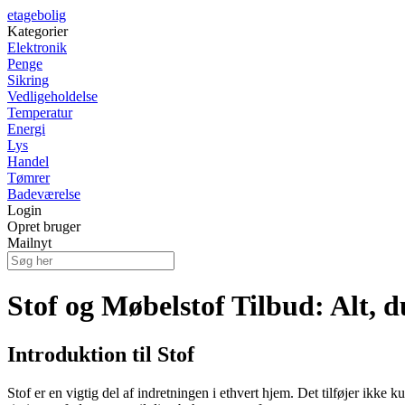
etagebolig
Kategorier
Elektronik
Penge
Sikring
Vedligeholdelse
Temperatur
Energi
Lys
Handel
Tømrer
Badeværelse
Login
Opret bruger
Mailnyt
Stof og Møbelstof Tilbud: Alt, d
Introduktion til Stof
Stof er en vigtig del af indretningen i ethvert hjem. Det tilføjer ikke