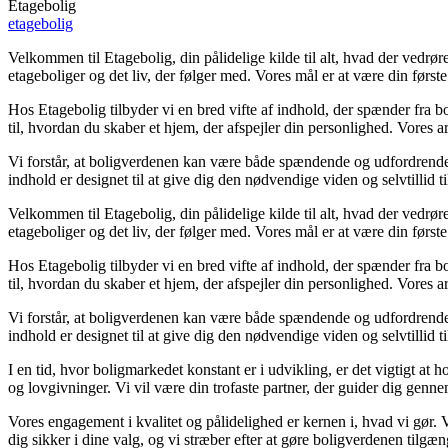
Etagebolig
etagebolig
Velkommen til Etagebolig, din pålidelige kilde til alt, hvad der vedrø
etageboliger og det liv, der følger med. Vores mål er at være din første 
Hos Etagebolig tilbyder vi en bred vifte af indhold, der spænder fra bol
til, hvordan du skaber et hjem, der afspejler din personlighed. Vores a
Vi forstår, at boligverdenen kan være både spændende og udfordrende. D
indhold er designet til at give dig den nødvendige viden og selvtillid ti
Velkommen til Etagebolig, din pålidelige kilde til alt, hvad der vedrø
etageboliger og det liv, der følger med. Vores mål er at være din første 
Hos Etagebolig tilbyder vi en bred vifte af indhold, der spænder fra bol
til, hvordan du skaber et hjem, der afspejler din personlighed. Vores a
Vi forstår, at boligverdenen kan være både spændende og udfordrende. D
indhold er designet til at give dig den nødvendige viden og selvtillid ti
I en tid, hvor boligmarkedet konstant er i udvikling, er det vigtigt at 
og lovgivninger. Vi vil være din trofaste partner, der guider dig gennem 
Vores engagement i kvalitet og pålidelighed er kernen i, hvad vi gør. V
dig sikker i dine valg, og vi stræber efter at gøre boligverdenen tilgæng