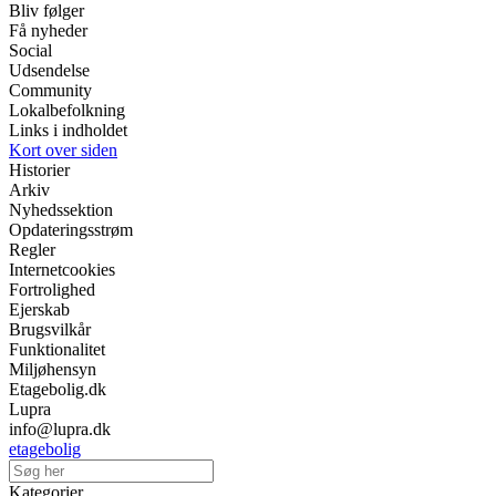
Bliv følger
Få nyheder
Social
Udsendelse
Community
Lokalbefolkning
Links i indholdet
Kort over siden
Historier
Arkiv
Nyhedssektion
Opdateringsstrøm
Regler
Internetcookies
Fortrolighed
Ejerskab
Brugsvilkår
Funktionalitet
Miljøhensyn
Etagebolig.dk
Lupra
info@lupra.dk
etagebolig
Kategorier