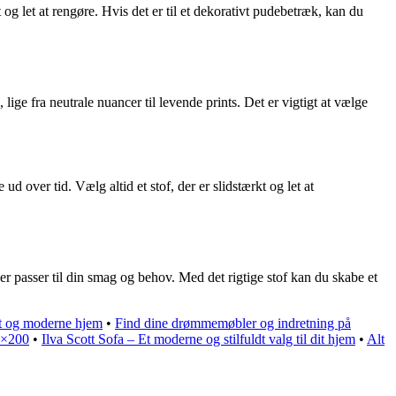
t og let at rengøre. Hvis det er til et dekorativt pudebetræk, kan du
ge fra neutrale nuancer til levende prints. Det er vigtigt at vælge
ud over tid. Vælg altid et stof, der er slidstærkt og let at
der passer til din smag og behov. Med det rigtige stof kan du skabe et
ldt og moderne hjem
•
Find dine drømmemøbler og indretning på
90×200
•
Ilva Scott Sofa – Et moderne og stilfuldt valg til dit hjem
•
Alt