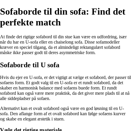
Sofaborde til din sofa: Find det
perfekte match
At finde det rigtige sofabord til din stue kan være en udfordring, især
når du har en U-sofa eller en chaiselong sofa. Disse sofamodeller
kræver en speciel tilgang, da et almindeligt rektangulært sofabord
måske ikke passer godt til deres asymmetriske form.
Sofaborde til U sofa
Hvis du ejer en U-sofa, er det vigtigt at vælge et sofabord, der passer til
sofaens form. Et godt valg til en U-sofa er et rundt sofabord, da det
skaber en harmonisk balance med sofaens buede form. Et rundt
sofabord kan også være mere praktisk, da det giver mere plads til at nå
alle siddepladser på sofaen.
Alternativt kan et ovalt sofabord også være en god løsning til en U-
sofa. Den aflange form af et ovalt sofabord kan følge sofaens kurver
og skabe en elegant æstetik i stuen.
Vælg det rigtige materiale