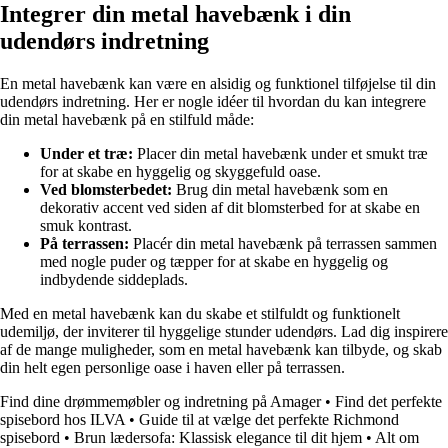
Integrer din metal havebænk i din
udendørs indretning
En metal havebænk kan være en alsidig og funktionel tilføjelse til din
udendørs indretning. Her er nogle idéer til hvordan du kan integrere
din metal havebænk på en stilfuld måde:
Under et træ:
Placer din metal havebænk under et smukt træ
for at skabe en hyggelig og skyggefuld oase.
Ved blomsterbedet:
Brug din metal havebænk som en
dekorativ accent ved siden af dit blomsterbed for at skabe en
smuk kontrast.
På terrassen:
Placér din metal havebænk på terrassen sammen
med nogle puder og tæpper for at skabe en hyggelig og
indbydende siddeplads.
Med en metal havebænk kan du skabe et stilfuldt og funktionelt
udemiljø, der inviterer til hyggelige stunder udendørs. Lad dig inspirere
af de mange muligheder, som en metal havebænk kan tilbyde, og skab
din helt egen personlige oase i haven eller på terrassen.
Find dine drømmemøbler og indretning på Amager
•
Find det perfekte
spisebord hos ILVA
•
Guide til at vælge det perfekte Richmond
spisebord
•
Brun lædersofa: Klassisk elegance til dit hjem
•
Alt om