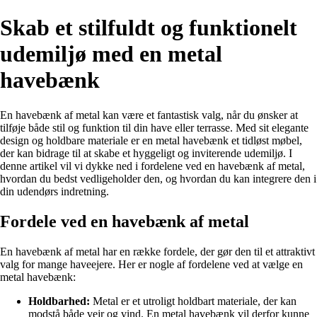
Skab et stilfuldt og funktionelt
udemiljø med en metal
havebænk
En havebænk af metal kan være et fantastisk valg, når du ønsker at
tilføje både stil og funktion til din have eller terrasse. Med sit elegante
design og holdbare materiale er en metal havebænk et tidløst møbel,
der kan bidrage til at skabe et hyggeligt og inviterende udemiljø. I
denne artikel vil vi dykke ned i fordelene ved en havebænk af metal,
hvordan du bedst vedligeholder den, og hvordan du kan integrere den i
din udendørs indretning.
Fordele ved en havebænk af metal
En havebænk af metal har en række fordele, der gør den til et attraktivt
valg for mange haveejere. Her er nogle af fordelene ved at vælge en
metal havebænk:
Holdbarhed:
Metal er et utroligt holdbart materiale, der kan
modstå både vejr og vind. En metal havebænk vil derfor kunne