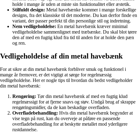
holde i mange år uden at miste sin funktionalitet eller æstetik.
Stilfuldt design:
Metal havebænke kommer i mange forskellige
designs, fra det klassiske til det moderne. Du kan derfor finde en
variant, der passer perfekt til din personlige stil og indretning.
Nem vedligeholdelse:
En metal havebænk kræver minimal
vedligeholdelse sammenlignet med træbænke. Du skal blot tørre
den af med en fugtig klud fra tid til anden for at holde den pæn
og ren.
Vedligeholdelse af din metal havebænk
For at sikre at din metal havebænk forbliver smuk og funktionel i
mange år fremover, er det vigtigt at sørge for regelmæssig
vedligeholdelse. Her er nogle tips til hvordan du bedst vedligeholder
din metal havebænk:
Rengøring:
Tør din metal havebænk af med en fugtig klud
regelmæssigt for at fjerne snavs og støv. Undgå brug af skrappe
rengøringsmidler, da de kan beskadige overfladen.
Overfladebehandling:
Hvis din metal havebænk begynder at
vise tegn på rust, kan du overveje at påføre en passende
overfladebehandling for at beskytte metallet mod yderligere
rustdannelse.