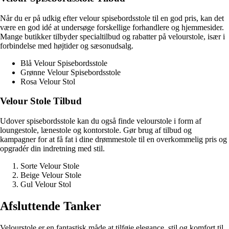
Når du er på udkig efter velour spisebordsstole til en god pris, kan det
være en god idé at undersøge forskellige forhandlere og hjemmesider.
Mange butikker tilbyder specialtilbud og rabatter på velourstole, især i
forbindelse med højtider og sæsonudsalg.
Blå Velour Spisebordsstole
Grønne Velour Spisebordsstole
Rosa Velour Stol
Velour Stole Tilbud
Udover spisebordsstole kan du også finde velourstole i form af
loungestole, lænestole og kontorstole. Gør brug af tilbud og
kampagner for at få fat i dine drømmestole til en overkommelig pris og
opgradér din indretning med stil.
Sorte Velour Stole
Beige Velour Stole
Gul Velour Stol
Afsluttende Tanker
Velourstole er en fantastisk måde at tilføje elegance, stil og komfort til