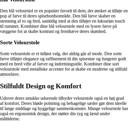
Den blå velourstol er en populær favorit til dem, der ønsker at tilføje en
pop af farve til deres spisebordsområde. Den blå farve skaber en
stemning af ro og fred, samtidig med at den tilføjer en luksuriøs touch
til rummet. Kombiner dine blå velourstole med en lysere farve på
væggene for at skabe kontrast og fremhæve deres skønhed.
Sorte Velourstole
Sorte velourstole er et tidløst valg, der aldrig går af mode. Den sorte
farve tilføjer elegance og raffinement til din spisestue og fungerer godt
med en bred vifte af farver og indretningsstile. Kombiner dine sort
velourstole med metalliske accenter for at skabe en moderne og stilfuld
atmosfære.
Stilfuldt Design og Komfort
Udover deres smukke udseende tilbyder velourstole også en høj grad
af komfort. Deres bløde polstring og behagelige sæder gør dem ideelle
til lange middage og hyggelige sammenkomster. Mange velourstole har
også en ergonomisk design, der støtter din ryg og lænd under
måltiderne.