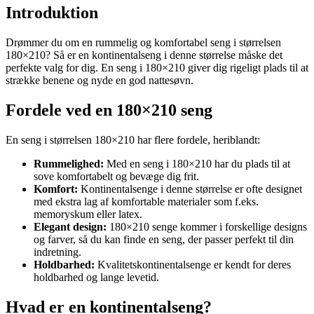
Introduktion
Drømmer du om en rummelig og komfortabel seng i størrelsen
180×210? Så er en kontinentalseng i denne størrelse måske det
perfekte valg for dig. En seng i 180×210 giver dig rigeligt plads til at
strække benene og nyde en god nattesøvn.
Fordele ved en 180×210 seng
En seng i størrelsen 180×210 har flere fordele, heriblandt:
Rummelighed:
Med en seng i 180×210 har du plads til at
sove komfortabelt og bevæge dig frit.
Komfort:
Kontinentalsenge i denne størrelse er ofte designet
med ekstra lag af komfortable materialer som f.eks.
memoryskum eller latex.
Elegant design:
180×210 senge kommer i forskellige designs
og farver, så du kan finde en seng, der passer perfekt til din
indretning.
Holdbarhed:
Kvalitetskontinentalsenge er kendt for deres
holdbarhed og lange levetid.
Hvad er en kontinentalseng?