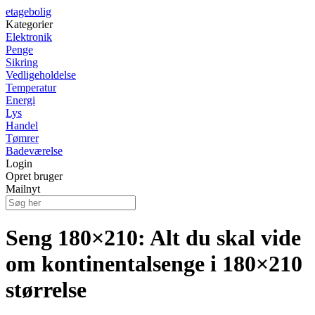
etagebolig
Kategorier
Elektronik
Penge
Sikring
Vedligeholdelse
Temperatur
Energi
Lys
Handel
Tømrer
Badeværelse
Login
Opret bruger
Mailnyt
Seng 180×210: Alt du skal vide
om kontinentalsenge i 180×210
størrelse