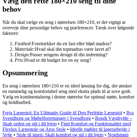
Vælg den rette 180×210 seng til dine
behov
Når du skal vælge en seng i størrelsen 180×210, er det vigtigt at
overveje dine personlige behov og præferencer. Tænk over følgende
faktorer:
Fasthed:
Foretrækker du en fast eller blød madras?
Materiale:
Hvad skal din topmadras være lavet af?
Design:
Passer sengens design til din indretning?
Pris:
Hvad er dit budget for en ny seng?
Opsummering
En seng i størrelsen 180×210 er en ideel løsning for dig, der ønsker
en rummelig og komfortabel seng med ekstra plads til at sove godt.
Vælg en kontinentalseng i denne størrelse for optimal støtte, komfort
og holdbarhed.
Freja Lænestol: En Ultimativ Guide til Den Perfekte Lænestol
•
Ilva
Svendborg og Møbelforretninger i Svendborg
•
Bondi Væghylde –
Skab orden og stil i dit hjem
•
Find Komfort og Funktionalitet med
Flexlux Lænestole og Aros Stole
•
Ideelle møbler til lagerarbejde i
Vejle
•
Stole til stuen: Skab komfort og stil i dit hjem
•
Nordstrøm