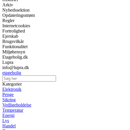
Arkiv
Nyhedssektion
Opdateringsstrøm
Regler
Internetcookies
Fortrolighed
Ejerskab
Brugsvilkår
Funktionalitet
Miljøhensyn
Etagebolig.dk
Lupra
info@lupra.dk
etagebolig
Kategorier
Elektronik
Penge
Sikring
Vedligeholdelse
Temperatur
Energi
Lys
Handel