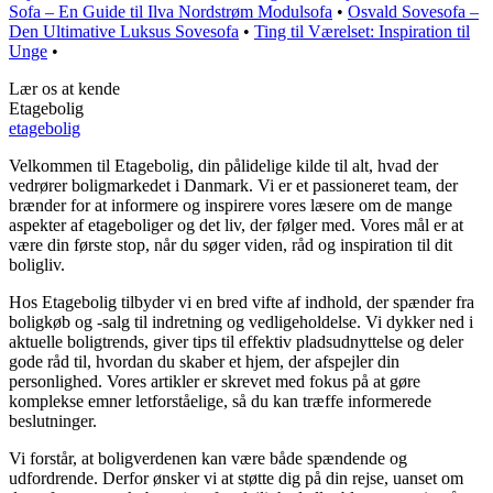
Sofa – En Guide til Ilva Nordstrøm Modulsofa
•
Osvald Sovesofa –
Den Ultimative Luksus Sovesofa
•
Ting til Værelset: Inspiration til
Unge
•
Lær os at kende
Etagebolig
etagebolig
Velkommen til Etagebolig, din pålidelige kilde til alt, hvad der
vedrører boligmarkedet i Danmark. Vi er et passioneret team, der
brænder for at informere og inspirere vores læsere om de mange
aspekter af etageboliger og det liv, der følger med. Vores mål er at
være din første stop, når du søger viden, råd og inspiration til dit
boligliv.
Hos Etagebolig tilbyder vi en bred vifte af indhold, der spænder fra
boligkøb og -salg til indretning og vedligeholdelse. Vi dykker ned i
aktuelle boligtrends, giver tips til effektiv pladsudnyttelse og deler
gode råd til, hvordan du skaber et hjem, der afspejler din
personlighed. Vores artikler er skrevet med fokus på at gøre
komplekse emner letforståelige, så du kan træffe informerede
beslutninger.
Vi forstår, at boligverdenen kan være både spændende og
udfordrende. Derfor ønsker vi at støtte dig på din rejse, uanset om