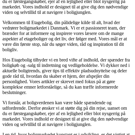
du er førstegangskøber, ejer af en lejlighed eller blot nysgerrig på
markedet. Vores indhold er designet til at give dig den nødvendige
viden og selvtillid til at navigere i boligjunglen.
Velkommen til Etagebolig, din pålidelige kilde til alt, hvad der
vedrører boligmarkedet i Danmark. Vi er et passioneret team, der
brænder for at informere og inspirere vores læsere om de mange
aspekter af etageboliger og det liv, der følger med. Vores mål er at
være din første stop, når du søger viden, råd og inspiration til dit
boligliv.
Hos Etagebolig tilbyder vi en bred vifte af indhold, der spænder fra
boligkøb og -salg til indretning og vedligeholdelse. Vi dykker ned i
aktuelle boligtrends, giver tips til effektiv pladsudnyttelse og deler
gode råd til, hvordan du skaber et hjem, der afspejler din
personlighed. Vores artikler er skrevet med fokus på at gøre
komplekse emner letforståelige, så du kan træffe informerede
beslutninger.
Vi forstår, at boligverdenen kan være både spændende og
udfordrende. Derfor ønsker vi at støtte dig på din rejse, uanset om
du er førstegangskøber, ejer af en lejlighed eller blot nysgerrig på
markedet. Vores indhold er designet til at give dig den nødvendige
viden og selvtillid til at navigere i boligjunglen.
I en tid, hvor boligmarkedet konstant er i udvikling, er det vigtigt at