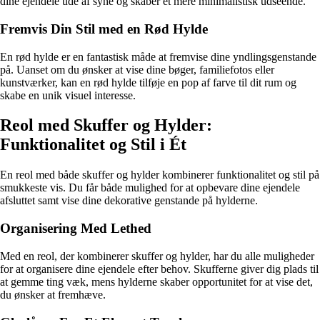
dine ejendele ude af syne og skaber et mere minimalistisk udseende.
Fremvis Din Stil med en Rød Hylde
En rød hylde er en fantastisk måde at fremvise dine yndlingsgenstande
på. Uanset om du ønsker at vise dine bøger, familiefotos eller
kunstværker, kan en rød hylde tilføje en pop af farve til dit rum og
skabe en unik visuel interesse.
Reol med Skuffer og Hylder:
Funktionalitet og Stil i Ét
En reol med både skuffer og hylder kombinerer funktionalitet og stil på
smukkeste vis. Du får både mulighed for at opbevare dine ejendele
afsluttet samt vise dine dekorative genstande på hylderne.
Organisering Med Lethed
Med en reol, der kombinerer skuffer og hylder, har du alle muligheder
for at organisere dine ejendele efter behov. Skufferne giver dig plads til
at gemme ting væk, mens hylderne skaber opportunitet for at vise det,
du ønsker at fremhæve.