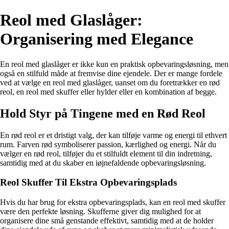
Reol med Glaslåger:
Organisering med Elegance
En reol med glaslåger er ikke kun en praktisk opbevaringsløsning, men
også en stilfuld måde at fremvise dine ejendele. Der er mange fordele
ved at vælge en reol med glaslåger, uanset om du foretrækker en rød
reol, en reol med skuffer eller hylder eller en kombination af begge.
Hold Styr på Tingene med en Rød Reol
En rød reol er et dristigt valg, der kan tilføje varme og energi til ethvert
rum. Farven rød symboliserer passion, kærlighed og energi. Når du
vælger en rød reol, tilføjer du et stilfuldt element til din indretning,
samtidig med at du skaber en iøjnefaldende opbevaringsløsning.
Reol Skuffer Til Ekstra Opbevaringsplads
Hvis du har brug for ekstra opbevaringsplads, kan en reol med skuffer
være den perfekte løsning. Skufferne giver dig mulighed for at
organisere dine små genstande effektivt, samtidig med at de holder