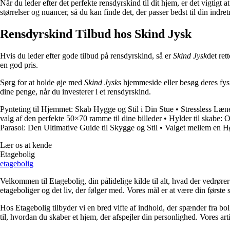
Når du leder efter det perfekte rensdyrskind til dit hjem, er det vigtigt 
størrelser og nuancer, så du kan finde det, der passer bedst til din indret
Rensdyrskind Tilbud hos Skind Jysk
Hvis du leder efter gode tilbud på rensdyrskind, så er
Skind Jysk
det ret
en god pris.
Sørg for at holde øje med
Skind Jysk
s hjemmeside eller besøg deres fys
dine penge, når du investerer i et rensdyrskind.
Pynteting til Hjemmet: Skab Hygge og Stil i Din Stue
•
Stressless Læn
valg af den perfekte 50×70 ramme til dine billeder
•
Hylder til skabe: O
Parasol: Den Ultimative Guide til Skygge og Stil
•
Valget mellem en Hø
Lær os at kende
Etagebolig
etagebolig
Velkommen til Etagebolig, din pålidelige kilde til alt, hvad der vedrør
etageboliger og det liv, der følger med. Vores mål er at være din første st
Hos Etagebolig tilbyder vi en bred vifte af indhold, der spænder fra boli
til, hvordan du skaber et hjem, der afspejler din personlighed. Vores ar