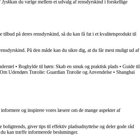
 Jysk
kan du vælge mellem et udvalg af rensdyrskind i forskellige
 tilbud på deres rensdyrskind, så du kan få fat i et kvalitetsprodukt til
rensdyrskind. På den måde kan du sikre dig, at du får mest muligt ud af
derstel
•
Boghylde til børn: Skab en smuk og praktisk plads
•
Guide til
 Om Udendørs Træolie: Guardian Træolie og Anvendelse
•
Shanghai
at informere og inspirere vores læsere om de mange aspekter af
 boligtrends, giver tips til effektiv pladsudnyttelse og deler gode råd
å du kan træffe informerede beslutninger.