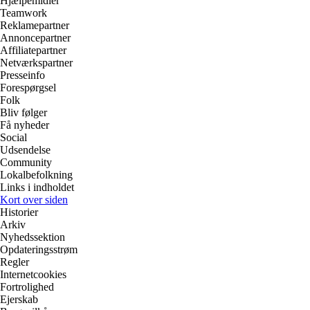
Hjælpemidler
Teamwork
Reklamepartner
Annoncepartner
Affiliatepartner
Netværkspartner
Presseinfo
Forespørgsel
Folk
Bliv følger
Få nyheder
Social
Udsendelse
Community
Lokalbefolkning
Links i indholdet
Kort over siden
Historier
Arkiv
Nyhedssektion
Opdateringsstrøm
Regler
Internetcookies
Fortrolighed
Ejerskab