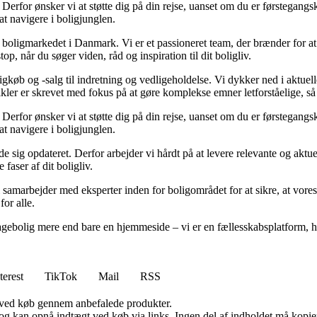
rfor ønsker vi at støtte dig på din rejse, uanset om du er førstegangskø
 at navigere i boligjunglen.
er boligmarkedet i Danmark. Vi er et passioneret team, der brænder for 
op, når du søger viden, råd og inspiration til dit boligliv.
gkøb og -salg til indretning og vedligeholdelse. Vi dykker ned i aktuelle
tikler er skrevet med fokus på at gøre komplekse emner letforståelige, s
rfor ønsker vi at støtte dig på din rejse, uanset om du er førstegangskø
 at navigere i boligjunglen.
olde sig opdateret. Derfor arbejder vi hårdt på at levere relevante og akt
faser af dit boligliv.
 samarbejder med eksperter inden for boligområdet for at sikre, at vores
for alle.
gebolig mere end bare en hjemmeside – vi er en fællesskabsplatform, hvo
terest
TikTok
Mail
RSS
 ved køb gennem anbefalede produkter.
og kan opnå indtægt ved køb via links. Ingen del af indholdet må kopiere