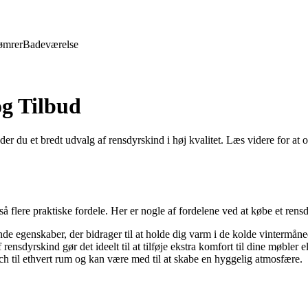
ømrer
Badeværelse
og Tilbud
nder du et bredt udvalg af rensdyrskind i høj kvalitet. Læs videre for at
så flere praktiske fordele. Her er nogle af fordelene ved at købe et rens
de egenskaber, der bidrager til at holde dig varm i de kolde vintermåne
rensdyrskind gør det ideelt til at tilføje ekstra komfort til dine møbler 
ouch til ethvert rum og kan være med til at skabe en hyggelig atmosfære.