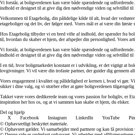
Vi forstår, at boligverdenen kan være både spændende og udfordrende. De
indhold er designet til at give dig den nødvendige viden og selvtillid til
Velkommen til Etagebolig, din pålidelige kilde til alt, hvad der vedrør
etageboliger og det liv, der følger med. Vores mål er at være din første st
Hos Etagebolig tilbyder vi en bred vifte af indhold, der spænder fra boli
til, hvordan du skaber et hjem, der afspejler din personlighed. Vores ar
Vi forstår, at boligverdenen kan være både spændende og udfordrende. De
indhold er designet til at give dig den nødvendige viden og selvtillid til
I en tid, hvor boligmarkedet konstant er i udvikling, er det vigtigt at h
lovgivninger. Vi vil være din trofaste partner, der guider dig gennem alle 
Vores engagement i kvalitet og pålidelighed er kernen i, hvad vi gør. Vi
sikker i dine valg, og vi stræber efter at gøre boligverdenen tilgængelig 
Takket være vores dedikerede team og vores passion for boligliv, er Eta
inspiration her hos os, og at vi sammen kan skabe et hjem, du elsker.
Del og hjælp
X
Facebook
Instagram
LinkedIn
YouTube
Pin
© Ophavsretligt beskyttet materiale.
© Ophavsret gælder. Vi samarbejder med partnere og kan få provision
© Denne side er underlagt ophavsret. Vi arbejder med affiliatepartnere 