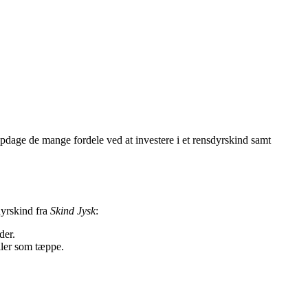
 opdage de mange fordele ved at investere i et rensdyrskind samt
dyrskind fra
Skind Jysk
:
der.
eller som tæppe.