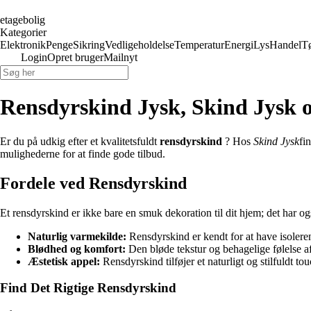
etagebolig
Kategorier
Elektronik
Penge
Sikring
Vedligeholdelse
Temperatur
Energi
Lys
Handel
T
Login
Opret bruger
Mailnyt
Rensdyrskind Jysk, Skind Jysk 
Er du på udkig efter et kvalitetsfuldt
rensdyrskind
? Hos
Skind Jysk
fi
mulighederne for at finde gode tilbud.
Fordele ved Rensdyrskind
Et rensdyrskind er ikke bare en smuk dekoration til dit hjem; det har og
Naturlig varmekilde:
Rensdyrskind er kendt for at have isoleren
Blødhed og komfort:
Den bløde tekstur og behagelige følelse af 
Æstetisk appel:
Rensdyrskind tilføjer et naturligt og stilfuldt t
Find Det Rigtige Rensdyrskind