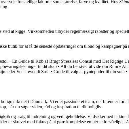
at overveje forskellige faktorer som størrelse, farve og kvalitet. Hos
Skind
ning.
te sted at kigge. Virksomheden tilbyder regelmæssigt rabatter og specielle
iske butik for at få de seneste opdateringer om tilbud og kampagner på 
estol – En Guide til Køb af Brugt Stressless Consul med Det Rigtige Un
pbevaringsløsninger til dit skab
•
Alt du behøver at vide om Runi
•
Alt
jre eller Venstrevendt Sofa
•
Guide til valg af pyntepuder til din sofa
•
er boligmarkedet i Danmark. Vi er et passioneret team, der brænder for 
op, når du søger viden, råd og inspiration til dit boligliv.
gkøb og -salg til indretning og vedligeholdelse. Vi dykker ned i aktuelle
tikler er skrevet med fokus på at gøre komplekse emner letforståelige, s