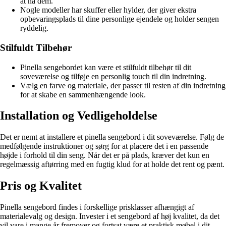
at nå dem.
Nogle modeller har skuffer eller hylder, der giver ekstra
opbevaringsplads til dine personlige ejendele og holder sengen
ryddelig.
Stilfuldt Tilbehør
Pinella sengebordet kan være et stilfuldt tilbehør til dit
soveværelse og tilføje en personlig touch til din indretning.
Vælg en farve og materiale, der passer til resten af din indretning
for at skabe en sammenhængende look.
Installation og Vedligeholdelse
Det er nemt at installere et pinella sengebord i dit soveværelse. Følg de
medfølgende instruktioner og sørg for at placere det i en passende
højde i forhold til din seng. Når det er på plads, kræver det kun en
regelmæssig aftørring med en fugtig klud for at holde det rent og pænt.
Pris og Kvalitet
Pinella sengebord findes i forskellige prisklasser afhængigt af
materialevalg og design. Invester i et sengebord af høj kvalitet, da det
vil vare i mange år fremover og fortsat være et praktisk møbel i dit