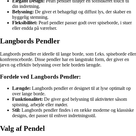
Elegant Design:
Pearl pendler tilføjer en sofistikeret touch til
din indretning.
Belysning:
De giver et behageligt og diffust lys, der skaber en
hyggelig stemning.
Fleksibilitet:
Pearl pendler passer godt over spiseborde, i stuer
eller endda på værelser.
Langbords Pendler
Langbords pendler er ideelle til lange borde, som f.eks. spiseborde eller
konferenceborde. Disse pendler har en langstrakt form, der giver en
jævn og effektiv belysning over hele bordets længde.
Fordele ved Langbords Pendler:
Længde:
Langbords pendler er designet til at lyse optimalt op
over lange borde.
Funktionalitet:
De giver god belysning til aktiviteter såsom
spisning, arbejde eller møder.
Stil:
Langbords pendler findes i en række moderne og klassiske
designs, der passer til enhver indretningsstil.
Valg af Pendel