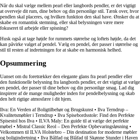
Når du skal vælge mellem pearl eller langbords pendler, er det vigtigt
at overveje dit rum, dine behov og din personlige stil. Tænk over, hvor
pendlen skal placeres, og hvilken funktion den skal have. Ønsker du at
skabe en romantisk stemning, eller skal belysningen være mere
fokuseret til arbejde eller spisning?
Husk også at tage højde for rummets størrelse og loftets højde, da det
kan påvirke valget af pendel. Vælg en pendel, der passer i størrelse og
stil til resten af indretningen for at skabe en harmonisk helhed.
Opsummering
Uanset om du foretrækker den elegante glans fra pearl pendler eller
den funktionelle belysning fra langbords pendler, er det vigtigt at vælge
en pendel, der passer til dine behov og din personlige smag. Lad dig
inspirere af de mange muligheder inden for pendelbelysning og skab
den helt rigtige atmosfære i dit hjem.
Ilva: En Verden af Boligtilbehør og Brugskunst
•
Ilva Terndrup –
Kvalitetsmøbler i Terndrup
•
Ilva Spisebordsstole: Find den Perfekte
Spisestol hos Ilva
•
ILVA Maly: En guide til at vælge det perfekte
møbel
•
Mistral Classic Reol – Den Perfekte Opbevaringsløsning
•
Velkommen til ILVA Holstebro – Din destination for moderne møbler
og boligindretning
•
Ilva Bålfad og Blåfad til Skønne Stunder i Haven