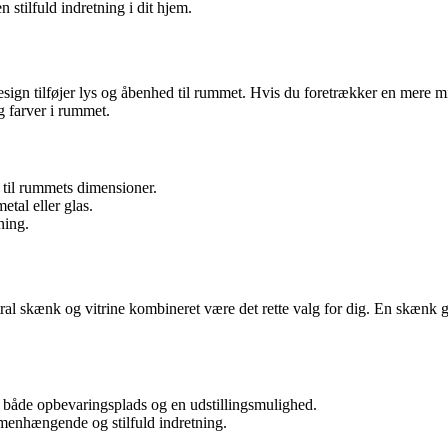
 stilfuld indretning i dit hjem.
design tilføjer lys og åbenhed til rummet. Hvis du foretrækker en mere m
g farver i rummet.
r til rummets dimensioner.
etal eller glas.
ning.
al skænk og vitrine kombineret være det rette valg for dig. En skænk gi
 både opbevaringsplads og en udstillingsmulighed.
enhængende og stilfuld indretning.