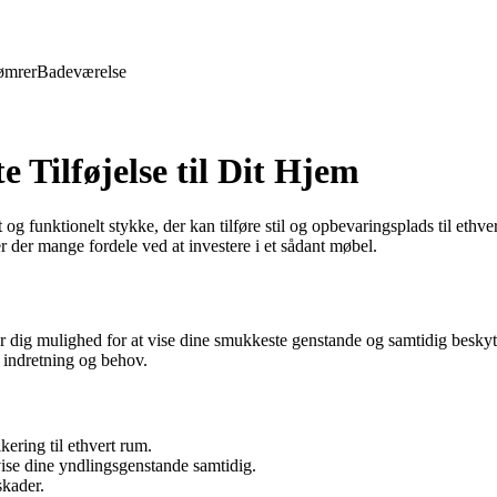
ømrer
Badeværelse
 Tilføjelse til Dit Hjem
t og funktionelt stykke, der kan tilføre stil og opbevaringsplads til ethve
er der mange fordele ved at investere i et sådant møbel.
ver dig mulighed for at vise dine smukkeste genstande og samtidig besk
n indretning og behov.
ikering til ethvert rum.
ise dine yndlingsgenstande samtidig.
skader.