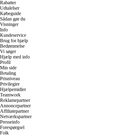
Rabatter
Udtalelser
Købeguide
Sådan gør du
Visninger
Info
Kundeservice
Brug for hjælp
Bedømmelse
Vi søger
Hjælp med info
Profil
Min side
Betaling
Prisniveau
Privilegier
Hjælpemidler
Teamwork
Reklamepartner
Annoncepartner
Affiliatepartner
Netværkspartner
Presseinfo
Forespørgsel
Folk