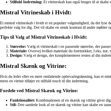
Stilfuld Indretning:
Et vitrineskab kan også bruges til at skabe en
Mistral Vitrineskab i Hvidt:
Et mistral vitrineskab i hvidt er en populær valgmulighed, da det lyse 
perfekte valg for dig. Det vil skabe en smuk kontrast til andre møbler o
Tips til Valg af Mistral Vitrineskab i Hvidt:
Størrelse:
Vælg et vitrineskab i en passende størrelse, der passe
Materiale:
Overvej hvilket materiale du foretrækker, f.eks. træ, m
Design:
Vælg et design, der komplementerer resten af din indret
Mistral Skænk og Vitrine:
Hvis du leder efter en mere omfattende opbevaringsløsning, kan et mistr
mens en vitrine tilføjer en stilfuld touch til din indretning.
Fordele ved Mistral Skænk og Vitrine:
Funktionalitet:
Kombinationen af en skænk og vitrine giver dig
Stil:
Den samlede look af en skænk og vitrine kan skabe en samm