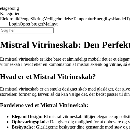
etagebolig
Kategorier
Elektronik
Penge
Sikring
Vedligeholdelse
Temperatur
Energi
Lys
Handel
T
Login
Opret bruger
Mailnyt
Mistral Vitrineskab: Den Perfekte
Et mistral vitrineskab er ikke bare et almindeligt møbel; det er et elegan
vitrineskab i hvidt eller en kombination af mistral skænk og vitrine, så 
Hvad er et Mistral Vitrineskab?
Et mistral vitrineskab er en smukt designet skab med glaslåger, der gi
størrelser, former og farver, så du kan vælge det, der bedst passer til di
Fordelene ved et Mistral Vitrineskab:
Elegant Design:
Et mistral vitrineskab tilføjer elegance og sofist
Opbevaringsplads:
Det giver dig mulighed for at opbevare og v
Beskyttelse:
Glaslågerne beskytter dine genstande mod støv og 