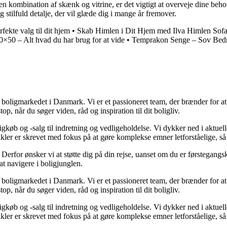
 en kombination af skænk og vitrine, er det vigtigt at overveje dine beho
g stilfuld detalje, der vil glæde dig i mange år fremover.
ekte valg til dit hjem
•
Skab Himlen i Dit Hjem med Ilva Himlen Sof
×50 – Alt hvad du har brug for at vide
•
Temprakon Senge – Sov Bedr
er boligmarkedet i Danmark. Vi er et passioneret team, der brænder for 
op, når du søger viden, råd og inspiration til dit boligliv.
gkøb og -salg til indretning og vedligeholdelse. Vi dykker ned i aktuelle
tikler er skrevet med fokus på at gøre komplekse emner letforståelige, s
rfor ønsker vi at støtte dig på din rejse, uanset om du er førstegangskø
 at navigere i boligjunglen.
er boligmarkedet i Danmark. Vi er et passioneret team, der brænder for 
op, når du søger viden, råd og inspiration til dit boligliv.
gkøb og -salg til indretning og vedligeholdelse. Vi dykker ned i aktuelle
tikler er skrevet med fokus på at gøre komplekse emner letforståelige, s