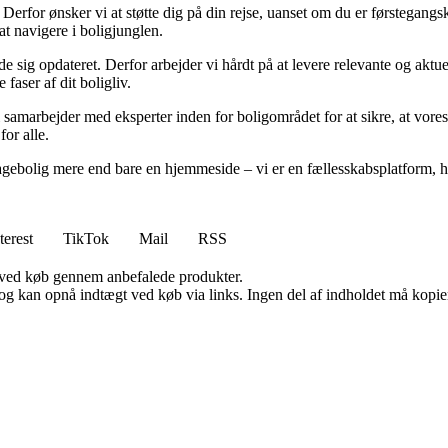
rfor ønsker vi at støtte dig på din rejse, uanset om du er førstegangskø
 at navigere i boligjunglen.
olde sig opdateret. Derfor arbejder vi hårdt på at levere relevante og akt
faser af dit boligliv.
 samarbejder med eksperter inden for boligområdet for at sikre, at vores
for alle.
gebolig mere end bare en hjemmeside – vi er en fællesskabsplatform, hvo
terest
TikTok
Mail
RSS
 ved køb gennem anbefalede produkter.
og kan opnå indtægt ved køb via links. Ingen del af indholdet må kopiere