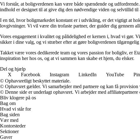
Vi forstår, at boligverdenen kan være både spændende og udfordrende. De
indhold er designet til at give dig den nødvendige viden og selvtillid til
I en tid, hvor boligmarkedet konstant er i udvikling, er det vigtigt at h
lovgivninger. Vi vil være din trofaste partner, der guider dig gennem alle 
Vores engagement i kvalitet og pålidelighed er kernen i, hvad vi gør. Vi
sikker i dine valg, og vi stræber efter at gøre boligverdenen tilgængelig 
Takket være vores dedikerede team og vores passion for boligliv, er Eta
inspiration her hos os, og at vi sammen kan skabe et hjem, du elsker.
Del og hjælp
X
Facebook
Instagram
LinkedIn
YouTube
Pin
© Ophavsretligt beskyttet materiale.
© Ophavsret gælder. Vi samarbejder med partnere og kan få provision
© Denne side er underlagt ophavsret. Vi arbejder med affiliatepartnere 
Bliv klogere på os
Bag om
Hvad vi står for
Bag siden
Vær med
Kontorsteder
Sektioner
Gaver