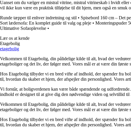
Uanset om du vælger en mistral vitrine, mistral vitrineskab i hvidt eller
vil ikke kun være en praktisk tilføjelse til dit hjem, men også en smuk o
Runde tæpper til enhver indretning og stil
•
Spisebord 160 cm – Det perf
Sort lædersofa: En komplet guide til valg og pleje
•
Monteringspuder 50
Ultimative Sofaoplevelse
•
Lær os at kende
Etagebolig
etagebolig
Velkommen til Etagebolig, din pålidelige kilde til alt, hvad der vedrør
etageboliger og det liv, der følger med. Vores mål er at være din første st
Hos Etagebolig tilbyder vi en bred vifte af indhold, der spænder fra boli
til, hvordan du skaber et hjem, der afspejler din personlighed. Vores ar
Vi forstår, at boligverdenen kan være både spændende og udfordrende. De
indhold er designet til at give dig den nødvendige viden og selvtillid til
Velkommen til Etagebolig, din pålidelige kilde til alt, hvad der vedrør
etageboliger og det liv, der følger med. Vores mål er at være din første st
Hos Etagebolig tilbyder vi en bred vifte af indhold, der spænder fra boli
til, hvordan du skaber et hjem, der afspejler din personlighed. Vores ar