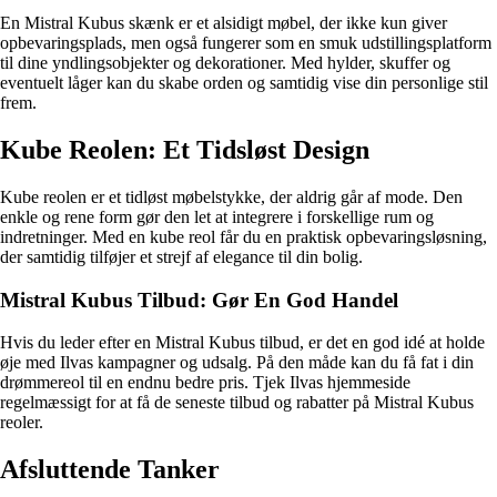
En Mistral Kubus skænk er et alsidigt møbel, der ikke kun giver
opbevaringsplads, men også fungerer som en smuk udstillingsplatform
til dine yndlingsobjekter og dekorationer. Med hylder, skuffer og
eventuelt låger kan du skabe orden og samtidig vise din personlige stil
frem.
Kube Reolen: Et Tidsløst Design
Kube reolen er et tidløst møbelstykke, der aldrig går af mode. Den
enkle og rene form gør den let at integrere i forskellige rum og
indretninger. Med en kube reol får du en praktisk opbevaringsløsning,
der samtidig tilføjer et strejf af elegance til din bolig.
Mistral Kubus Tilbud: Gør En God Handel
Hvis du leder efter en Mistral Kubus tilbud, er det en god idé at holde
øje med Ilvas kampagner og udsalg. På den måde kan du få fat i din
drømmereol til en endnu bedre pris. Tjek Ilvas hjemmeside
regelmæssigt for at få de seneste tilbud og rabatter på Mistral Kubus
reoler.
Afsluttende Tanker