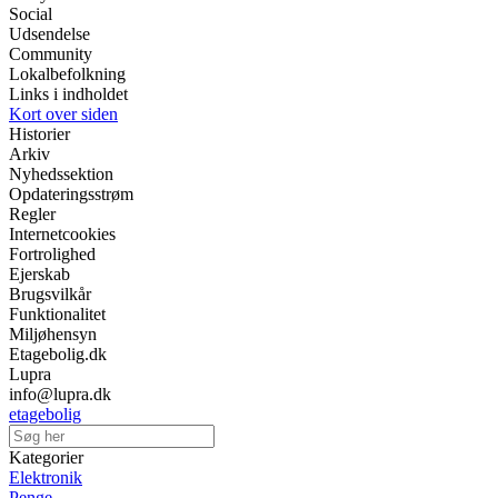
Social
Udsendelse
Community
Lokalbefolkning
Links i indholdet
Kort over siden
Historier
Arkiv
Nyhedssektion
Opdateringsstrøm
Regler
Internetcookies
Fortrolighed
Ejerskab
Brugsvilkår
Funktionalitet
Miljøhensyn
Etagebolig.dk
Lupra
info@lupra.dk
etagebolig
Kategorier
Elektronik
Penge