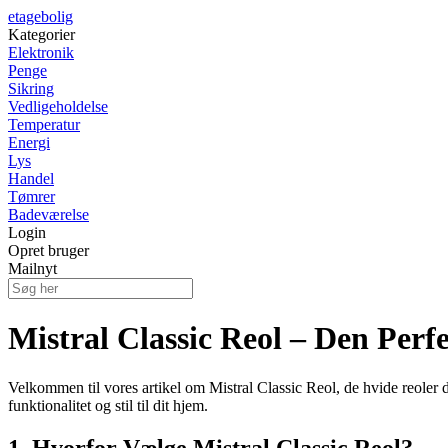
etagebolig
Kategorier
Elektronik
Penge
Sikring
Vedligeholdelse
Temperatur
Energi
Lys
Handel
Tømrer
Badeværelse
Login
Opret bruger
Mailnyt
Mistral Classic Reol – Den Per
Velkommen til vores artikel om Mistral Classic Reol, de hvide reoler d
funktionalitet og stil til dit hjem.
1. Hvorfor Vælge Mistral Classic Reol?