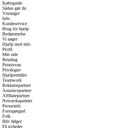
Købeguide
Sådan gør du
Visninger
Info
Kundeservice
Brug for hjælp
Bedømmelse
Vi søger
Hjælp med info
Profil
Min side
Betaling
Prisniveau
Privilegier
Hjælpemidler
Teamwork
Reklamepartner
Annoncepartner
Affiliatepartner
Netværkspartner
Presseinfo
Forespørgsel
Folk
Bliv følger
Få nyheder