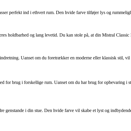
sser perfekt ind i ethvert rum. Den hvide farve tilføjer lys og rummeligh
 deres holdbarhed og lang levetid. Du kan stole på, at din Mistral Classic
ndretning. Uanset om du foretrækker en moderne eller klassisk stil, vil d
d for brug i forskellige rum. Uanset om du har brug for opbevaring i stu
re genstande i din stue. Den hvide farve vil skabe et lyst og indbydende