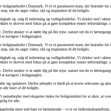
rer boligmarkedet i Danmark. Vi er et passioneret team, der brænder for
stop, når du søger viden, råd og inspiration til dit boligliv.
igkøb og -salg til indretning og vedligeholdelse. Vi dykker ned i aktuell
rtikler er skrevet med fokus på at gøre komplekse emner letforståelige, 
erfor ønsker vi at støtte dig på din rejse, uanset om du er førstegangsk
l at navigere i boligjunglen.
rer boligmarkedet i Danmark. Vi er et passioneret team, der brænder for
stop, når du søger viden, råd og inspiration til dit boligliv.
igkøb og -salg til indretning og vedligeholdelse. Vi dykker ned i aktuell
rtikler er skrevet med fokus på at gøre komplekse emner letforståelige, 
erfor ønsker vi at støtte dig på din rejse, uanset om du er førstegangsk
l at navigere i boligjunglen.
holde sig opdateret. Derfor arbejder vi hårdt på at levere relevante og ak
alle faser af dit boligliv.
i samarbejder med eksperter inden for boligområdet for at sikre, at vore
elig for alle.
tagebolig mere end bare en hjemmeside – vi er en fællesskabsplatform, hv