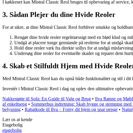
I køkkenet kan Mistral Classic Reol bruges til opbevaring af service,
3. Sådan Plejer du dine Hvide Reoler
For at sikre, at dine Mistral Classic Reol forbliver smukke og holdbare,
Rengør dine hvide reoler regelmæssigt med en blød klud og mil
Undgå at placere tunge genstande på reolerne for at undgå skad
Hold dine reoler væk fra direkte sollys for at undgå misfarvning
Undersøg dine reoler for eventuelle skader og reparer dem hurtig
4. Skab et Stilfuldt Hjem med Hvide Reole
Med Mistral Classic Reol kan du opnå både funktionalitet og stil i dit 
Investér i Mistral Classic Reol i dag og oplev den ultimative opbevarin
Nakkestøtte til Sofa: En Guide til Valg og Brug
•
Ilva Rønne og Møble
af enkeltseng
•
Sommerhus indretning: Skab hygge og stemning med d
belysning
•
Rabatkode til Ilva – Forny dit hjem og spar penge
•
Naturt
Lær os at kende
Etagebolig
etagebolig