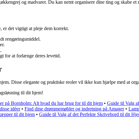
 køkkengrej og madvarer. Du kan nemt organisere dine ting og skabe et 
 er det vigtigt at pleje dem korrekt.
dt rengøringsmiddel.
er.
.
t for at forlænge deres levetid.
r
hjem. Disse elegante og praktiske reoler vil ikke kun hjælpe med at organ
gsløsning til dit hjem!
r på Bornholm: Alt hvad du har brug for til dit hjem
•
Guide til Valg 
isse idéer
•
Find dine drømmemøbler og indretning på Amager
•
Lampe
æpper til dit hjem
•
Guide til Valg af det Perfekte Skrivebord til dit H