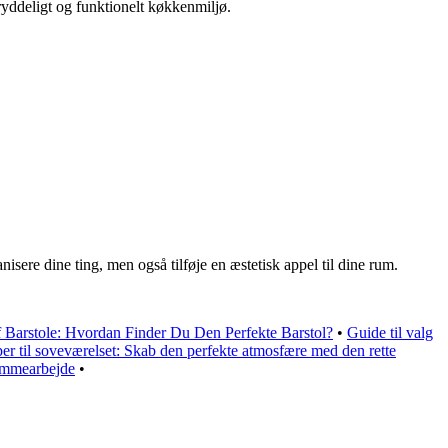
ryddeligt og funktionelt køkkenmiljø.
isere dine ting, men også tilføje en æstetisk appel til dine rum.
af Barstole: Hvordan Finder Du Den Perfekte Barstol?
•
Guide til valg
r til soveværelset: Skab den perfekte atmosfære med den rette
jemmearbejde
•