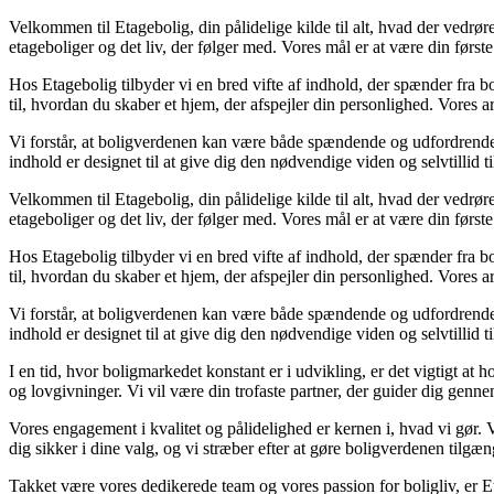
Velkommen til Etagebolig, din pålidelige kilde til alt, hvad der vedrø
etageboliger og det liv, der følger med. Vores mål er at være din første 
Hos Etagebolig tilbyder vi en bred vifte af indhold, der spænder fra bol
til, hvordan du skaber et hjem, der afspejler din personlighed. Vores a
Vi forstår, at boligverdenen kan være både spændende og udfordrende. D
indhold er designet til at give dig den nødvendige viden og selvtillid ti
Velkommen til Etagebolig, din pålidelige kilde til alt, hvad der vedrø
etageboliger og det liv, der følger med. Vores mål er at være din første 
Hos Etagebolig tilbyder vi en bred vifte af indhold, der spænder fra bol
til, hvordan du skaber et hjem, der afspejler din personlighed. Vores a
Vi forstår, at boligverdenen kan være både spændende og udfordrende. D
indhold er designet til at give dig den nødvendige viden og selvtillid ti
I en tid, hvor boligmarkedet konstant er i udvikling, er det vigtigt at 
og lovgivninger. Vi vil være din trofaste partner, der guider dig gennem 
Vores engagement i kvalitet og pålidelighed er kernen i, hvad vi gør. V
dig sikker i dine valg, og vi stræber efter at gøre boligverdenen tilgæng
Takket være vores dedikerede team og vores passion for boligliv, er E