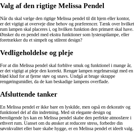
Valg af den rigtige Melissa Pendel
Når du skal vælge den rigtige Melissa pendel til dit hjem eller kontor,
er det vigtigt at overveje dine behov og præferencer. Tænk over hvilket
rum lampen skal placeres i, og hvilken funktion den primært skal have.
Ønsker du en pendel med ekstra funktioner som lysterapilampe, eller
foretrækker du et simpelt og stilrent design?
Vedligeholdelse og pleje
For at din Melissa pendel skal forblive smuk og funktionel i mange år,
er det vigtigt at pleje den korrekt. Rengør lampen regelmæssigt med en
blød klud for at fjerne støv og snavs. Undgå at bruge skrappe
rengøringsmidler, da de kan beskadige lampens overflade.
Afsluttende tanker
En Melissa pendel er ikke bare en lyskilde, men også en dekorativ og
funktionel del af din indretning. Med sit elegante design og
beroligende lys kan en Melissa pendel skabe den perfekte atmosfære i
ethvert rum. Uanset om du ønsker at reducere stress, forbedre din
søvnkvalitet eller bare skabe hygge, er en Melissa pendel et ideelt valg.