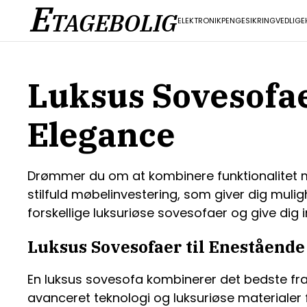
E
TAGEBOLIG
ELEKTRONIK
PENGE
SIKRING
VEDLIGE
Luksus Sovesofae
Elegance
Drømmer du om at kombinere funktionalitet me
stilfuld møbelinvestering, som giver dig mulighe
forskellige luksuriøse sovesofaer og give dig 
Luksus Sovesofaer til Enestående
En luksus sovesofa kombinerer det bedste fr
avanceret teknologi og luksuriøse materialer f