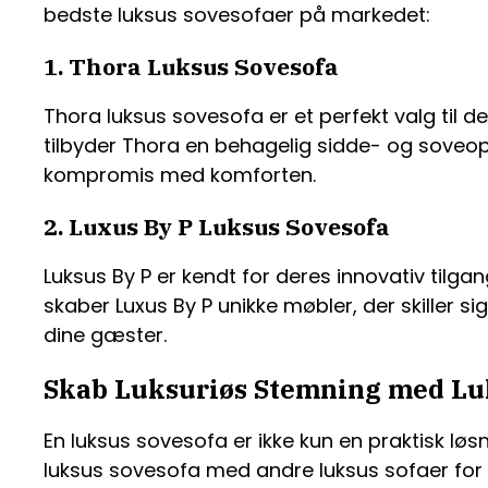
bedste luksus sovesofaer på markedet:
1. Thora Luksus Sovesofa
Thora luksus sovesofa er et perfekt valg til 
tilbyder Thora en behagelig sidde- og soveopl
kompromis med komforten.
2. Luxus By P Luksus Sovesofa
Luksus By P er kendt for deres innovativ tilg
skaber Luxus By P unikke møbler, der skiller si
dine gæster.
Skab Luksuriøs Stemning med Lu
En luksus sovesofa er ikke kun en praktisk lø
luksus sovesofa med andre luksus sofaer for a