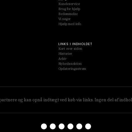
Kundeservice
Brug for hjælp
Bedømmelse
Vi søger
Hjælp med info
LINKS I INDHOLDET
Kort over siden
Historier
Arkiv
Nyhedssektion
Opdateringsstrøm
partnere og kan opnå indtægt ved køb via links. Ingen del af indho