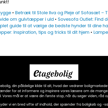
nkt!
Hygge
•
Betræk til Stole Ilva og Pleje af Sofasæt – T
 vide om gulvtæpper i uld
•
Sovesofa Outlet: Find 
let guide til at vælge de bedste hynder til dine h
per: Inspiration, tips og tricks til dit hjem
•
Lamper
e
tagebolig
olig, din pålidelige kilde til alt, hvad der vedrører boligmarkede
rænder for at informere og inspirere vores læsere om de mange 
. Vores mål er at være din første stop, når du søger viden, råd og in
byder vi en bred vifte af indhold, der spænder fra boligkøb og -sal