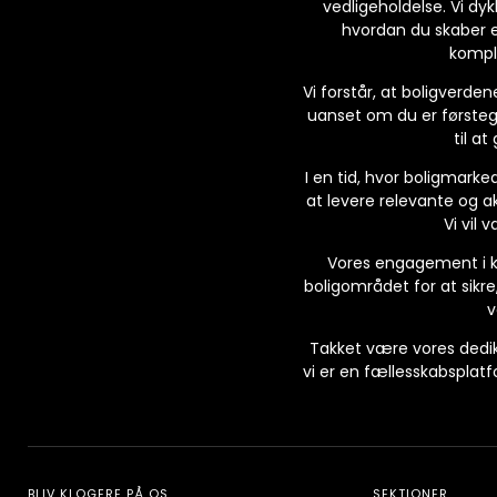
vedligeholdelse. Vi dykk
hvordan du skaber et
komple
Vi forstår, at boligverd
uanset om du er førstega
til at
I en tid, hvor boligmarked
at levere relevante og a
Vi vil 
Vores engagement i kv
boligområdet for at sikre,
v
Takket være vores dedik
vi er en fællesskabsplatfo
BLIV KLOGERE PÅ OS
SEKTIONER