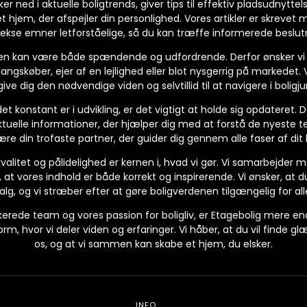
er ned i aktuelle boligtrends, giver tips til effektiv pladsudnyttel
 hjem, der afspejler din personlighed. Vores artikler er skrevet
kse emner letforståelige, så du kan træffe informerede beslut
enen kan være både spændende og udfordrende. Derfor ønsker vi at
ngskøber, ejer af en lejlighed eller blot nysgerrig på markedet. 
 give dig den nødvendige viden og selvtillid til at navigere i boligj
et konstant er i udvikling, er det vigtigt at holde sig opdateret. 
ktuelle informationer, der hjælper dig med at forstå de nyeste t
være din trofaste partner, der guider dig gennem alle faser af dit b
alitet og pålidelighed er kernen i, hvad vi gør. Vi samarbejder m
 at vores indhold er både korrekt og inspirerende. Vi ønsker, at du 
alg, og vi stræber efter at gøre boligverdenen tilgængelig for all
erede team og vores passion for boligliv, er Etagebolig mere 
rm, hvor vi deler viden og erfaringer. Vi håber, at du vil finde g
os, og at vi sammen kan skabe et hjem, du elsker.
INFO