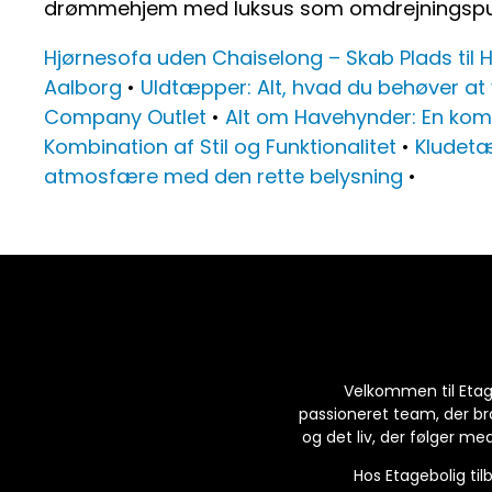
drømmehjem med luksus som omdrejningspu
Hjørnesofa uden Chaiselong – Skab Plads til 
Aalborg
•
Uldtæpper: Alt, hvad du behøver at
Company Outlet
•
Alt om Havehynder: En komp
Kombination af Stil og Funktionalitet
•
Kludetæp
atmosfære med den rette belysning
•
Velkommen til Etageb
passioneret team, der b
og det liv, der følger med
Hos Etagebolig til