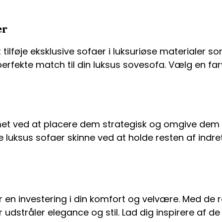
er
ilføje eksklusive sofaer i luksuriøse materialer som
perfekte match til din luksus sovesofa. Vælg en fa
ummet ved at placere dem strategisk og omgive d
luksus sofaer skinne ved at holde resten af indret
r en investering i din komfort og velvære. Med de 
 udstråler elegance og stil. Lad dig inspirere af d