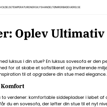
HOLDELSE
TEMPERATUR
ENERGI
LYS
HANDEL
TØMRER
BADEVÆRELSE
r: Oplev Ultimativ
d luksus i din stue? En luksus sovesofa er den per
d for at skabe et sofistikeret og inviterende miljø i
inspiration til at opgradere din stue med elegance.
 Komfort
a to verdener: komfortable siddepladser i løbet a
år du en sovesofa, der løfter din stue til et nyt n