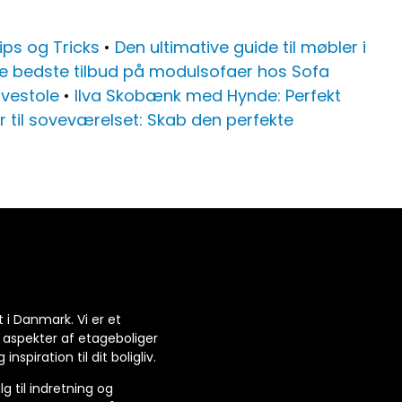
ips og Tricks
•
Den ultimative guide til møbler i
de bedste tilbud på modulsofaer hos Sofa
avestole
•
Ilva Skobænk med Hynde: Perfekt
 til soveværelset: Skab den perfekte
t i Danmark. Vi er et
aspekter af etageboliger
spiration til dit boligliv.
g til indretning og