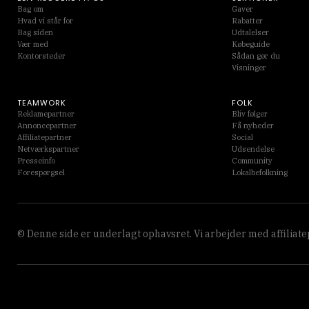
Bag om
Gaver
Hvad vi står for
Rabatter
Bag siden
Udtalelser
Vær med
Købeguide
Kontorsteder
Sådan gør du
Visninger
TEAMWORK
FOLK
Reklamepartner
Bliv følger
Annoncepartner
Få nyheder
Affiliatepartner
Social
Netværkspartner
Udsendelse
Presseinfo
Community
Forespørgsel
Lokalbefolkning
© Denne side er underlagt ophavsret. Vi arbejder med affiliate