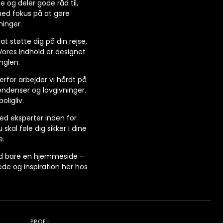
se og deler gode råd til,
 med fokus på at gøre
ninger.
 støtte dig på din rejse,
Vores indhold er designet
unglen.
Derfor arbejder vi hårdt på
endenser og lovgivninger.
oligliv.
ed eksperter inden for
skal føle dig sikker i dine
e.
end bare en hjemmeside –
læde og inspiration her hos
PROFIL