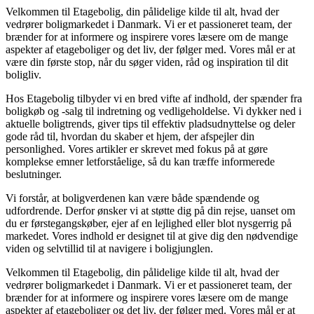
Velkommen til Etagebolig, din pålidelige kilde til alt, hvad der
vedrører boligmarkedet i Danmark. Vi er et passioneret team, der
brænder for at informere og inspirere vores læsere om de mange
aspekter af etageboliger og det liv, der følger med. Vores mål er at
være din første stop, når du søger viden, råd og inspiration til dit
boligliv.
Hos Etagebolig tilbyder vi en bred vifte af indhold, der spænder fra
boligkøb og -salg til indretning og vedligeholdelse. Vi dykker ned i
aktuelle boligtrends, giver tips til effektiv pladsudnyttelse og deler
gode råd til, hvordan du skaber et hjem, der afspejler din
personlighed. Vores artikler er skrevet med fokus på at gøre
komplekse emner letforståelige, så du kan træffe informerede
beslutninger.
Vi forstår, at boligverdenen kan være både spændende og
udfordrende. Derfor ønsker vi at støtte dig på din rejse, uanset om
du er førstegangskøber, ejer af en lejlighed eller blot nysgerrig på
markedet. Vores indhold er designet til at give dig den nødvendige
viden og selvtillid til at navigere i boligjunglen.
Velkommen til Etagebolig, din pålidelige kilde til alt, hvad der
vedrører boligmarkedet i Danmark. Vi er et passioneret team, der
brænder for at informere og inspirere vores læsere om de mange
aspekter af etageboliger og det liv, der følger med. Vores mål er at