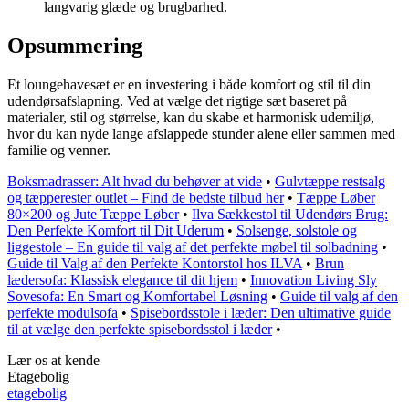
langvarig glæde og brugbarhed.
Opsummering
Et loungehavesæt er en investering i både komfort og stil til din
udendørsafslapning. Ved at vælge det rigtige sæt baseret på
materialer, stil og størrelse, kan du skabe et harmonisk udemiljø,
hvor du kan nyde lange afslappede stunder alene eller sammen med
familie og venner.
Boksmadrasser: Alt hvad du behøver at vide
•
Gulvtæppe restsalg
og tæpperester outlet – Find de bedste tilbud her
•
Tæppe Løber
80×200 og Jute Tæppe Løber
•
Ilva Sækkestol til Udendørs Brug:
Den Perfekte Komfort til Dit Uderum
•
Solsenge, solstole og
liggestole – En guide til valg af det perfekte møbel til solbadning
•
Guide til Valg af den Perfekte Kontorstol hos ILVA
•
Brun
lædersofa: Klassisk elegance til dit hjem
•
Innovation Living Sly
Sovesofa: En Smart og Komfortabel Løsning
•
Guide til valg af den
perfekte modulsofa
•
Spisebordsstole i læder: Den ultimative guide
til at vælge den perfekte spisebordsstol i læder
•
Lær os at kende
Etagebolig
etagebolig