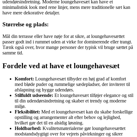
udendørsindretning. Moderne loungehavesæt kan have et
minimalistisk look med rene linjer, mens mere traditionelle sæt kan
have mere dekorative detaljer.
Størrelse og plads:
Mål din terrasse eller have nøje for at sikre, at loungehavesættet
passer godt ind i rummet uden at virke for dominerende eller trangt.
Tænk også over, hvor mange personer der typisk vil bruge sættet på
samme tid.
Fordele ved at have et loungehavesæt
Komfort:
Loungehavesæt tilbyder en høj grad af komfort
med bløde puder og rummelige sædepladser, der inviterer til
afslapning og hygge udendørs.
Stilfuldt udseende:
Et loungehavesæt tilføjer elegance og stil
til din udendørsindretning og skaber et trendy og moderne
miljø.
Fleksibilitet:
Med et loungehavesæt kan du skabe forskellige
opstilling og arrangementer alt efter behov og lejlighed,
hvilket gør det til en alsidig løsning.
Holdbarhed:
Kvalitetsmaterialerne gør loungehavesættet
modstandsdygtigt over for vejrets påvirkninger og sikrer