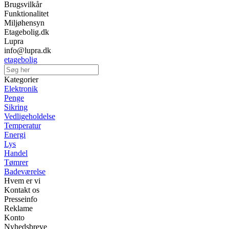
Brugsvilkår
Funktionalitet
Miljøhensyn
Etagebolig.dk
Lupra
info@lupra.dk
etagebolig
Kategorier
Elektronik
Penge
Sikring
Vedligeholdelse
Temperatur
Energi
Lys
Handel
Tømrer
Badeværelse
Hvem er vi
Kontakt os
Presseinfo
Reklame
Konto
Nyhedsbreve