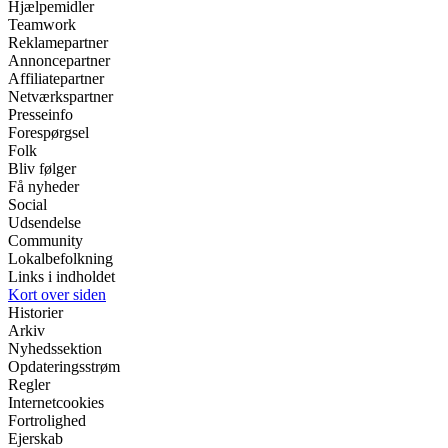
Hjælpemidler
Teamwork
Reklamepartner
Annoncepartner
Affiliatepartner
Netværkspartner
Presseinfo
Forespørgsel
Folk
Bliv følger
Få nyheder
Social
Udsendelse
Community
Lokalbefolkning
Links i indholdet
Kort over siden
Historier
Arkiv
Nyhedssektion
Opdateringsstrøm
Regler
Internetcookies
Fortrolighed
Ejerskab