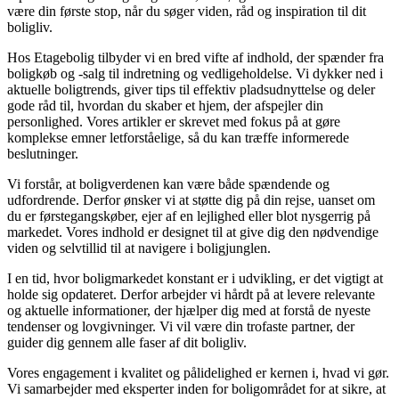
være din første stop, når du søger viden, råd og inspiration til dit
boligliv.
Hos Etagebolig tilbyder vi en bred vifte af indhold, der spænder fra
boligkøb og -salg til indretning og vedligeholdelse. Vi dykker ned i
aktuelle boligtrends, giver tips til effektiv pladsudnyttelse og deler
gode råd til, hvordan du skaber et hjem, der afspejler din
personlighed. Vores artikler er skrevet med fokus på at gøre
komplekse emner letforståelige, så du kan træffe informerede
beslutninger.
Vi forstår, at boligverdenen kan være både spændende og
udfordrende. Derfor ønsker vi at støtte dig på din rejse, uanset om
du er førstegangskøber, ejer af en lejlighed eller blot nysgerrig på
markedet. Vores indhold er designet til at give dig den nødvendige
viden og selvtillid til at navigere i boligjunglen.
I en tid, hvor boligmarkedet konstant er i udvikling, er det vigtigt at
holde sig opdateret. Derfor arbejder vi hårdt på at levere relevante
og aktuelle informationer, der hjælper dig med at forstå de nyeste
tendenser og lovgivninger. Vi vil være din trofaste partner, der
guider dig gennem alle faser af dit boligliv.
Vores engagement i kvalitet og pålidelighed er kernen i, hvad vi gør.
Vi samarbejder med eksperter inden for boligområdet for at sikre, at