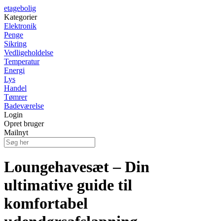
etagebolig
Kategorier
Elektronik
Penge
Sikring
Vedligeholdelse
Temperatur
Energi
Lys
Handel
Tømrer
Badeværelse
Login
Opret bruger
Mailnyt
Loungehavesæt – Din
ultimative guide til
komfortabel