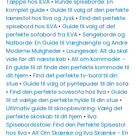
Tæppe hos ILVA
•
Runde spiseborde: En
komplet guide
•
Guide til valg af den perfekte
lænestol hos Ilva og Jysk
•
Find det perfekte
spisebord hos ILVA
•
Guide til valg af det
perfekte sofabord fra ILVA
•
Sengeborde og
Natborde: En Guide til Væghængte og Andre
Moderne Muligheder
•
Loungesæt: Alt du skal
vide før dit næste køb
•
Alt om kommoder –
En guide til at finde den perfekte kommode til
dit hjem
•
Find det perfekte tv-bord til din
stue
•
Guide til valg af pyntepuder til din sofa
•
Find den perfekte sovesofa hos Ilva
•
Guide
til at vælge den perfekte hylde til din stue
•
Ultimativ guide til skoopbevaring: Vælg det
perfekte skoskab til dit hjem
•
Ilva
Spisebordsstole: Find den Perfekte Spisestol
hos Ilva
•
Alt Om Skænke og Ilva Skænke – En