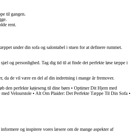
pe til gangen.
gge.
lde rent.
 tæppet under din sofa og salontabel i stuen for at definere rummet.
sjæl og personlighed. Tag dig tid til at finde det perfekte løse tæppe i
per, da de vil være en del af din indretning i mange år fremover.
b den perfekte køjeseng til dine børn
•
Optimer Dit Hjem med
e med Velourstole
•
Alt Om Plaider: Det Perfekte Tæppe Til Din Sofa
•
at informere og inspirere vores læsere om de mange aspekter af