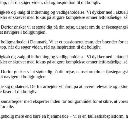
op, når du søger viden, råd og inspiration til dit boligliv.
gkøb og -salg til indretning og vedligeholdelse. Vi dykker ned i aktuelle
tikler er skrevet med fokus på at gøre komplekse emner letforståelige, s
rfor ønsker vi at støtte dig på din rejse, uanset om du er førstegangskø
 at navigere i boligjunglen.
er boligmarkedet i Danmark. Vi er et passioneret team, der brænder for 
op, når du søger viden, råd og inspiration til dit boligliv.
gkøb og -salg til indretning og vedligeholdelse. Vi dykker ned i aktuelle
tikler er skrevet med fokus på at gøre komplekse emner letforståelige, s
rfor ønsker vi at støtte dig på din rejse, uanset om du er førstegangskø
 at navigere i boligjunglen.
olde sig opdateret. Derfor arbejder vi hårdt på at levere relevante og akt
faser af dit boligliv.
 samarbejder med eksperter inden for boligområdet for at sikre, at vores
for alle.
gebolig mere end bare en hjemmeside – vi er en fællesskabsplatform, hvo