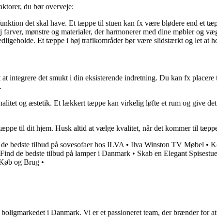
aktorer, du bør overveje:
unktion det skal have. Et tæppe til stuen kan fx være blødere end et tæp
vej farver, mønstre og materialer, der harmonerer med dine møbler og væ
ligeholde. Et tæppe i høj trafikområder bør være slidstærkt og let at ho
t at integrere det smukt i din eksisterende indretning. Du kan fx placere
.
litet og æstetik. Et lækkert tæppe kan virkelig løfte et rum og give det 
e tæppe til dit hjem. Husk altid at vælge kvalitet, når det kommer til tæp
 de bedste tilbud på sovesofaer hos ILVA
•
Ilva Winston TV Møbel
•
Kø
Find de bedste tilbud på lamper i Danmark
•
Skab en Elegant Spisestu
l Køb og Brug
•
er boligmarkedet i Danmark. Vi er et passioneret team, der brænder for 