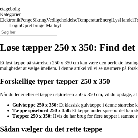
etagebolig
Kategorier
Elektronik
Penge
Sikring
Vedligeholdelse
Temperatur
Energi
Lys
Handel
T
Login
Opret bruger
Mailnyt
Løse tæpper 250 x 350: Find det 
Et løst tæppe på størrelsen 250 x 350 cm kan være den perfekte løsning f
muligheder at vælge imellem. I denne artikel vil vi se nærmere på forsk
Forskellige typer tæpper 250 x 350
Når du leder efter et tæppe i størrelsen 250 x 350 cm, vil du opdage, at
Gulvtæppe 250 x 350:
Et klassisk gulvtæppe i denne størrelse ka
Tæppe spisebord 250 x 350:
Et tæppe under spisebordet kan ska
Tæpper 250 x 350:
Hvis du har brug for flere tæpper i samme s
Sådan vælger du det rette tæppe