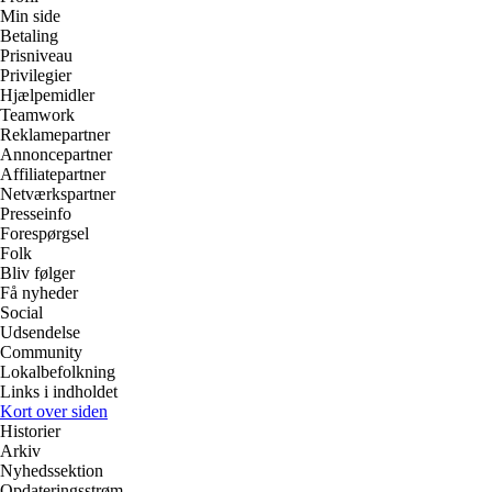
Min side
Betaling
Prisniveau
Privilegier
Hjælpemidler
Teamwork
Reklamepartner
Annoncepartner
Affiliatepartner
Netværkspartner
Presseinfo
Forespørgsel
Folk
Bliv følger
Få nyheder
Social
Udsendelse
Community
Lokalbefolkning
Links i indholdet
Kort over siden
Historier
Arkiv
Nyhedssektion
Opdateringsstrøm