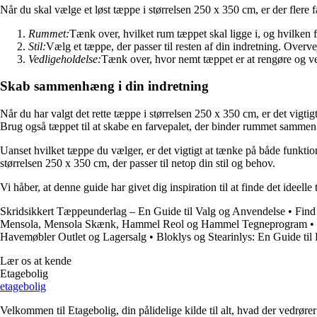
Når du skal vælge et løst tæppe i størrelsen 250 x 350 cm, er der flere f
Rummet:
Tænk over, hvilket rum tæppet skal ligge i, og hvilken f
Stil:
Vælg et tæppe, der passer til resten af din indretning. Over
Vedligeholdelse:
Tænk over, hvor nemt tæppet er at rengøre og ved
Skab sammenhæng i din indretning
Når du har valgt det rette tæppe i størrelsen 250 x 350 cm, er det vigtig
Brug også tæppet til at skabe en farvepalet, der binder rummet sammen
Uanset hvilket tæppe du vælger, er det vigtigt at tænke på både funktiona
størrelsen 250 x 350 cm, der passer til netop din stil og behov.
Vi håber, at denne guide har givet dig inspiration til at finde det ideell
Skridsikkert Tæppeunderlag – En Guide til Valg og Anvendelse
•
Find
Mensola, Mensola Skænk, Hammel Reol og Hammel Tegneprogram
•
Havemøbler Outlet og Lagersalg
•
Bloklys og Stearinlys: En Guide ti
Lær os at kende
Etagebolig
etagebolig
Velkommen til Etagebolig, din pålidelige kilde til alt, hvad der vedrør