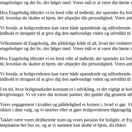
etageboliger og det liv, der følger med. Vores mål er at være din første st
Hos Etagebolig tilbyder vi en bred vifte af indhold, der spænder fra boli
til, hvordan du skaber et hjem, der afspejler din personlighed. Vores ar
Vi forstår, at boligverdenen kan være både spændende og udfordrende. De
indhold er designet til at give dig den nødvendige viden og selvtillid til
Velkommen til Etagebolig, din pålidelige kilde til alt, hvad der vedrør
etageboliger og det liv, der følger med. Vores mål er at være din første st
Hos Etagebolig tilbyder vi en bred vifte af indhold, der spænder fra boli
til, hvordan du skaber et hjem, der afspejler din personlighed. Vores ar
Vi forstår, at boligverdenen kan være både spændende og udfordrende. De
indhold er designet til at give dig den nødvendige viden og selvtillid til
I en tid, hvor boligmarkedet konstant er i udvikling, er det vigtigt at h
lovgivninger. Vi vil være din trofaste partner, der guider dig gennem alle 
Vores engagement i kvalitet og pålidelighed er kernen i, hvad vi gør. Vi
sikker i dine valg, og vi stræber efter at gøre boligverdenen tilgængelig 
Takket være vores dedikerede team og vores passion for boligliv, er Eta
inspiration her hos os, og at vi sammen kan skabe et hjem, du elsker.