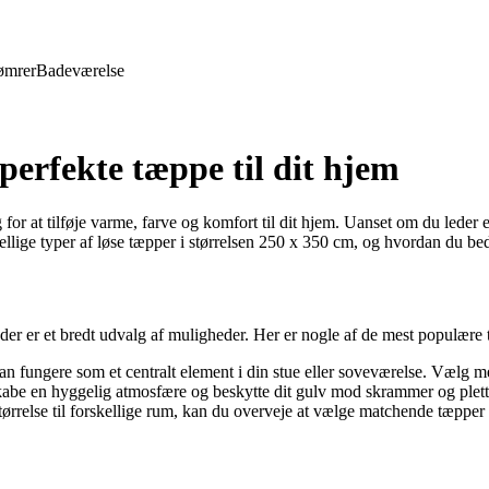
ømrer
Badeværelse
perfekte tæppe til dit hjem
or at tilføje varme, farve og komfort til dit hjem. Uanset om du leder ef
ellige typer af løse tæpper i størrelsen 250 x 350 cm, og hvordan du bed
 der er et bredt udvalg af muligheder. Her er nogle af de mest populære 
n fungere som et centralt element i din stue eller soveværelse. Vælg mell
be en hyggelig atmosfære og beskytte dit gulv mod skrammer og pletter
tørrelse til forskellige rum, kan du overveje at vælge matchende tæpper