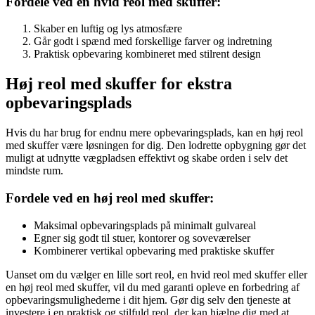
Fordele ved en hvid reol med skuffer:
Skaber en luftig og lys atmosfære
Går godt i spænd med forskellige farver og indretning
Praktisk opbevaring kombineret med stilrent design
Høj reol med skuffer for ekstra
opbevaringsplads
Hvis du har brug for endnu mere opbevaringsplads, kan en høj reol
med skuffer være løsningen for dig. Den lodrette opbygning gør det
muligt at udnytte vægpladsen effektivt og skabe orden i selv det
mindste rum.
Fordele ved en høj reol med skuffer:
Maksimal opbevaringsplads på minimalt gulvareal
Egner sig godt til stuer, kontorer og soveværelser
Kombinerer vertikal opbevaring med praktiske skuffer
Uanset om du vælger en lille sort reol, en hvid reol med skuffer eller
en høj reol med skuffer, vil du med garanti opleve en forbedring af
opbevaringsmulighederne i dit hjem. Gør dig selv den tjeneste at
investere i en praktisk og stilfuld reol, der kan hjælpe dig med at