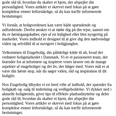
gode råd til, hvordan du skaber et hjem, der afspejler din
personlighed. Vores artikler er skrevet med fokus på at gøre
komplekse emner letforståelige, så du kan træffe informerede
beslutninger.
Vi forstår, at boligverdenen kan være både spændende og
udfordrende. Derfor ønsker vi at støtte dig på din rejse, uanset om
du er førstegangskøber, ejer af en lejlighed eller blot nysgerrig på
markedet. Vores indhold er designet til at give dig den nødvendige
viden og selvtillid til at navigere i boligjunglen.
Velkommen til Etagebolig, din pålidelige kilde til alt, hvad der
vedrører boligmarkedet i Danmark. Vi er et passioneret team, der
brænder for at informere og inspirere vores læsere om de mange
aspekter af etageboliger og det liv, der følger med. Vores mål er at
være din første stop, når du søger viden, råd og inspiration til dit
boligliv.
Hos Etagebolig tilbyder vi en bred vifte af indhold, der spænder fra
boligkøb og -salg til indretning og vedligeholdelse. Vi dykker ned i
aktuelle boligtrends, giver tips til effektiv pladsudnyttelse og deler
gode råd til, hvordan du skaber et hjem, der afspejler din
personlighed. Vores artikler er skrevet med fokus på at gøre
komplekse emner letforståelige, så du kan træffe informerede
beslutninger.