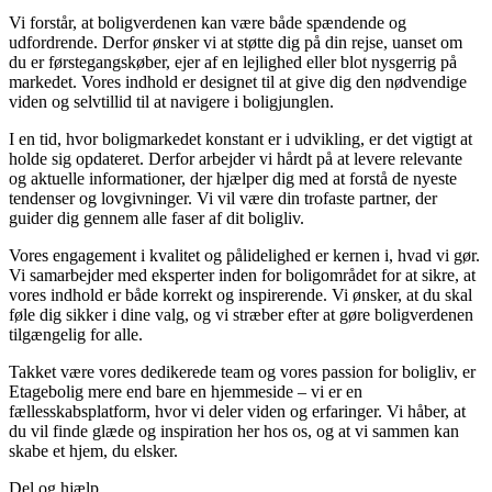
Vi forstår, at boligverdenen kan være både spændende og
udfordrende. Derfor ønsker vi at støtte dig på din rejse, uanset om
du er førstegangskøber, ejer af en lejlighed eller blot nysgerrig på
markedet. Vores indhold er designet til at give dig den nødvendige
viden og selvtillid til at navigere i boligjunglen.
I en tid, hvor boligmarkedet konstant er i udvikling, er det vigtigt at
holde sig opdateret. Derfor arbejder vi hårdt på at levere relevante
og aktuelle informationer, der hjælper dig med at forstå de nyeste
tendenser og lovgivninger. Vi vil være din trofaste partner, der
guider dig gennem alle faser af dit boligliv.
Vores engagement i kvalitet og pålidelighed er kernen i, hvad vi gør.
Vi samarbejder med eksperter inden for boligområdet for at sikre, at
vores indhold er både korrekt og inspirerende. Vi ønsker, at du skal
føle dig sikker i dine valg, og vi stræber efter at gøre boligverdenen
tilgængelig for alle.
Takket være vores dedikerede team og vores passion for boligliv, er
Etagebolig mere end bare en hjemmeside – vi er en
fællesskabsplatform, hvor vi deler viden og erfaringer. Vi håber, at
du vil finde glæde og inspiration her hos os, og at vi sammen kan
skabe et hjem, du elsker.
Del og hjælp