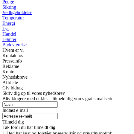
Penge
Sikring
Vedligeholdelse
Temperatur
Energi
Lys
Handel
Tømrer
Badeværelse
Hvem er vi
Kontakt os
Presseinfo
Reklame
Konto
Nyhedsbreve
Affiliate
Giv bidrag
Skriv dig op til vores nyhedsbrev
Bliv klogere med et klik – tilmeld dig vores gratis mailserie.
Indtast e-mail
Tilmeld dig
Tak fordi du har tilmeldt dig
Jeg har læst og forstået brugervilkår og privatlivspolitik.