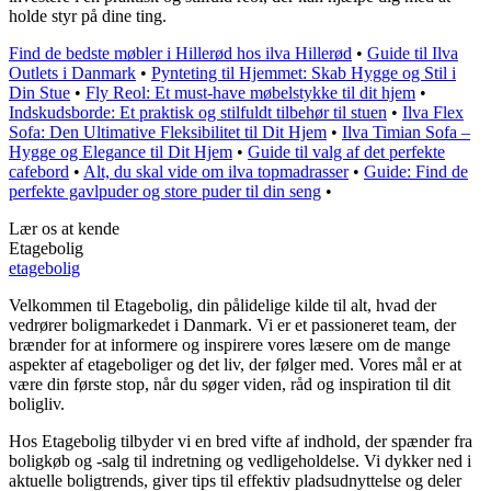
holde styr på dine ting.
Find de bedste møbler i Hillerød hos ilva Hillerød
•
Guide til Ilva
Outlets i Danmark
•
Pynteting til Hjemmet: Skab Hygge og Stil i
Din Stue
•
Fly Reol: Et must-have møbelstykke til dit hjem
•
Indskudsborde: Et praktisk og stilfuldt tilbehør til stuen
•
Ilva Flex
Sofa: Den Ultimative Fleksibilitet til Dit Hjem
•
Ilva Timian Sofa –
Hygge og Elegance til Dit Hjem
•
Guide til valg af det perfekte
cafebord
•
Alt, du skal vide om ilva topmadrasser
•
Guide: Find de
perfekte gavlpuder og store puder til din seng
•
Lær os at kende
Etagebolig
etagebolig
Velkommen til Etagebolig, din pålidelige kilde til alt, hvad der
vedrører boligmarkedet i Danmark. Vi er et passioneret team, der
brænder for at informere og inspirere vores læsere om de mange
aspekter af etageboliger og det liv, der følger med. Vores mål er at
være din første stop, når du søger viden, råd og inspiration til dit
boligliv.
Hos Etagebolig tilbyder vi en bred vifte af indhold, der spænder fra
boligkøb og -salg til indretning og vedligeholdelse. Vi dykker ned i
aktuelle boligtrends, giver tips til effektiv pladsudnyttelse og deler