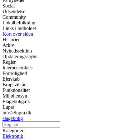
Få nyheder
Social
Udsendelse
Community
Lokalbefolkning
Links i indholdet
Kort over siden
Historier
Arkiv
Nyhedssektion
Opdateringsstrøm
Regler
Internetcookies
Fortrolighed
Ejerskab
Brugsvilkår
Funktionalitet
Miljøhensyn
Etagebolig.dk
Lupra
info@lupra.dk
etagebolig
Kategorier
Elektronik