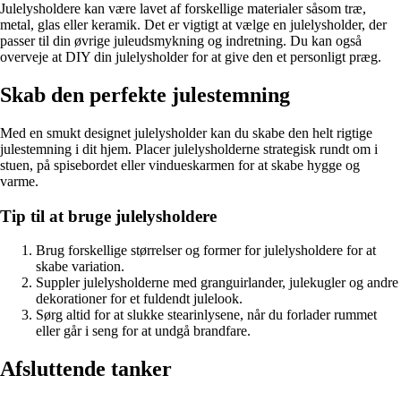
Julelysholdere kan være lavet af forskellige materialer såsom træ,
metal, glas eller keramik. Det er vigtigt at vælge en julelysholder, der
passer til din øvrige juleudsmykning og indretning. Du kan også
overveje at DIY din julelysholder for at give den et personligt præg.
Skab den perfekte julestemning
Med en smukt designet julelysholder kan du skabe den helt rigtige
julestemning i dit hjem. Placer julelysholderne strategisk rundt om i
stuen, på spisebordet eller vindueskarmen for at skabe hygge og
varme.
Tip til at bruge julelysholdere
Brug forskellige størrelser og former for julelysholdere for at
skabe variation.
Suppler julelysholderne med granguirlander, julekugler og andre
dekorationer for et fuldendt julelook.
Sørg altid for at slukke stearinlysene, når du forlader rummet
eller går i seng for at undgå brandfare.
Afsluttende tanker