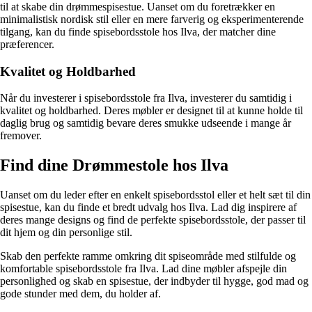
til at skabe din drømmespisestue. Uanset om du foretrækker en
minimalistisk nordisk stil eller en mere farverig og eksperimenterende
tilgang, kan du finde spisebordsstole hos Ilva, der matcher dine
præferencer.
Kvalitet og Holdbarhed
Når du investerer i spisebordsstole fra Ilva, investerer du samtidig i
kvalitet og holdbarhed. Deres møbler er designet til at kunne holde til
daglig brug og samtidig bevare deres smukke udseende i mange år
fremover.
Find dine Drømmestole hos Ilva
Uanset om du leder efter en enkelt spisebordsstol eller et helt sæt til din
spisestue, kan du finde et bredt udvalg hos Ilva. Lad dig inspirere af
deres mange designs og find de perfekte spisebordsstole, der passer til
dit hjem og din personlige stil.
Skab den perfekte ramme omkring dit spiseområde med stilfulde og
komfortable spisebordsstole fra Ilva. Lad dine møbler afspejle din
personlighed og skab en spisestue, der indbyder til hygge, god mad og
gode stunder med dem, du holder af.