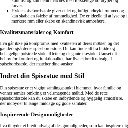
kontrast og kan nemt matches med forskellige bordtyper og
farver.
Hvide spisebordsstole giver et let og luftigt udtryk i rummet og
kan skabe en følelse af rummelighed. De er ideelle til at lyse op i
mørkere rum eller skabe en skandinavisk atmosfære.
Kvalitetsmaterialer og Komfort
Ilva går ikke på kompromis med kvaliteten af deres møbler, og det
gælder også deres spisebordsstole. Du kan finde alt fra bløde og
behagelige polstrede stole til lette og elegante træstole. Uanset dit
behov for komfort og funktionalitet, har Ilva et bredt udvalg af
spisebordsstole, der matcher dine ønsker.
Indret din Spisestue med Stil
Din spisestue er et vigtigt samlingspunkt i hjemmet, hvor familie og
venner samles omkring et velsmagende måltid. Med de rette
spisebordsstole kan du skabe en indbydende og hyggelig atmosfære,
der indbyder til lange middage og gode samtaler.
Inspirerende Designmuligheder
Ilva tilbyder et bredt udvalg af designmuligheder, som kan inspirere dig