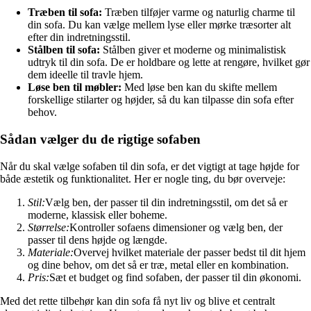
Træben til sofa:
Træben tilføjer varme og naturlig charme til
din sofa. Du kan vælge mellem lyse eller mørke træsorter alt
efter din indretningsstil.
Stålben til sofa:
Stålben giver et moderne og minimalistisk
udtryk til din sofa. De er holdbare og lette at rengøre, hvilket gør
dem ideelle til travle hjem.
Løse ben til møbler:
Med løse ben kan du skifte mellem
forskellige stilarter og højder, så du kan tilpasse din sofa efter
behov.
Sådan vælger du de rigtige sofaben
Når du skal vælge sofaben til din sofa, er det vigtigt at tage højde for
både æstetik og funktionalitet. Her er nogle ting, du bør overveje:
Stil:
Vælg ben, der passer til din indretningsstil, om det så er
moderne, klassisk eller boheme.
Størrelse:
Kontroller sofaens dimensioner og vælg ben, der
passer til dens højde og længde.
Materiale:
Overvej hvilket materiale der passer bedst til dit hjem
og dine behov, om det så er træ, metal eller en kombination.
Pris:
Sæt et budget og find sofaben, der passer til din økonomi.
Med det rette tilbehør kan din sofa få nyt liv og blive et centralt