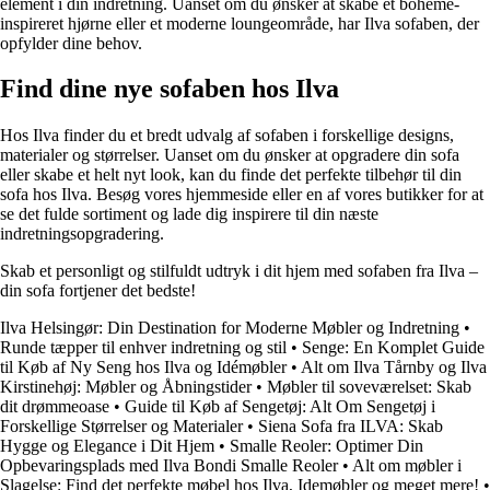
element i din indretning. Uanset om du ønsker at skabe et boheme-
inspireret hjørne eller et moderne loungeområde, har Ilva sofaben, der
opfylder dine behov.
Find dine nye sofaben hos Ilva
Hos Ilva finder du et bredt udvalg af sofaben i forskellige designs,
materialer og størrelser. Uanset om du ønsker at opgradere din sofa
eller skabe et helt nyt look, kan du finde det perfekte tilbehør til din
sofa hos Ilva. Besøg vores hjemmeside eller en af vores butikker for at
se det fulde sortiment og lade dig inspirere til din næste
indretningsopgradering.
Skab et personligt og stilfuldt udtryk i dit hjem med sofaben fra Ilva –
din sofa fortjener det bedste!
Ilva Helsingør: Din Destination for Moderne Møbler og Indretning
•
Runde tæpper til enhver indretning og stil
•
Senge: En Komplet Guide
til Køb af Ny Seng hos Ilva og Idémøbler
•
Alt om Ilva Tårnby og Ilva
Kirstinehøj: Møbler og Åbningstider
•
Møbler til soveværelset: Skab
dit drømmeoase
•
Guide til Køb af Sengetøj: Alt Om Sengetøj i
Forskellige Størrelser og Materialer
•
Siena Sofa fra ILVA: Skab
Hygge og Elegance i Dit Hjem
•
Smalle Reoler: Optimer Din
Opbevaringsplads med Ilva Bondi Smalle Reoler
•
Alt om møbler i
Slagelse: Find det perfekte møbel hos Ilva, Idemøbler og meget mere!
•