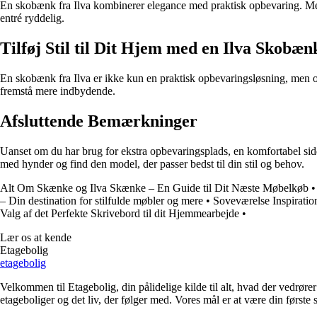
En skobænk fra Ilva kombinerer elegance med praktisk opbevaring. Med 
entré ryddelig.
Tilføj Stil til Dit Hjem med en Ilva Skobæn
En skobænk fra Ilva er ikke kun en praktisk opbevaringsløsning, men også
fremstå mere indbydende.
Afsluttende Bemærkninger
Uanset om du har brug for ekstra opbevaringsplads, en komfortabel sidd
med hynder og find den model, der passer bedst til din stil og behov.
Alt Om Skænke og Ilva Skænke – En Guide til Dit Næste Møbelkøb
– Din destination for stilfulde møbler og mere
•
Soveværelse Inspirati
Valg af det Perfekte Skrivebord til dit Hjemmearbejde
•
Lær os at kende
Etagebolig
etagebolig
Velkommen til Etagebolig, din pålidelige kilde til alt, hvad der vedrør
etageboliger og det liv, der følger med. Vores mål er at være din første st