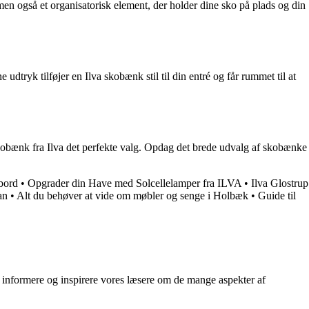
n også et organisatorisk element, der holder dine sko på plads og din
dtryk tilføjer en Ilva skobænk stil til din entré og får rummet til at
 skobænk fra Ilva det perfekte valg. Opdag det brede udvalg af skobænke
ebord
•
Opgrader din Have med Solcellelamper fra ILVA
•
Ilva Glostrup
an
•
Alt du behøver at vide om møbler og senge i Holbæk
•
Guide til
at informere og inspirere vores læsere om de mange aspekter af