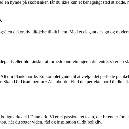
en hynde på skobænken får du ikke kun et behageligt sted at sidde, me
k
 en dekorativ tilføjelse til dit hjem. Med et elegant design og moderne u
eplads eller blot ønsker at forbedre indretningen i din entré, så er en
•
Alt om Plankeborde: En komplet guide til at vælge det perfekte plank
on: Skab Dit Drømmerum
•
Altanborde: Find det perfekte bord til din alt
er boligmarkedet i Danmark. Vi er et passioneret team, der brænder for 
op, når du søger viden, råd og inspiration til dit boligliv.