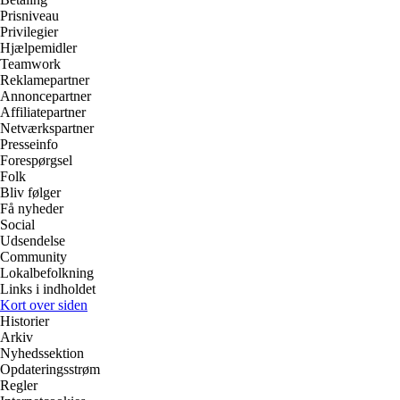
Prisniveau
Privilegier
Hjælpemidler
Teamwork
Reklamepartner
Annoncepartner
Affiliatepartner
Netværkspartner
Presseinfo
Forespørgsel
Folk
Bliv følger
Få nyheder
Social
Udsendelse
Community
Lokalbefolkning
Links i indholdet
Kort over siden
Historier
Arkiv
Nyhedssektion
Opdateringsstrøm
Regler