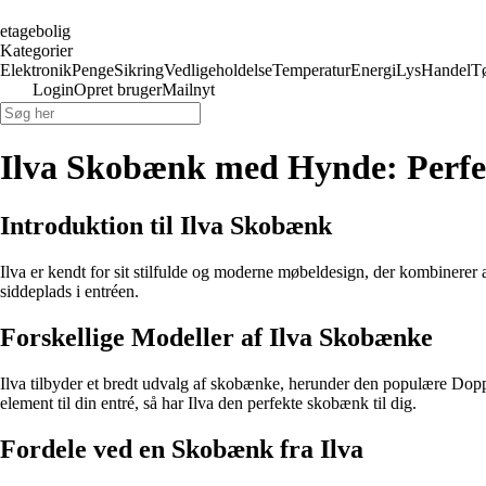
etagebolig
Kategorier
Elektronik
Penge
Sikring
Vedligeholdelse
Temperatur
Energi
Lys
Handel
T
Login
Opret bruger
Mailnyt
Ilva Skobænk med Hynde: Perfek
Introduktion til Ilva Skobænk
Ilva er kendt for sit stilfulde og moderne møbeldesign, der kombinerer 
siddeplads i entréen.
Forskellige Modeller af Ilva Skobænke
Ilva tilbyder et bredt udvalg af skobænke, herunder den populære Doppl
element til din entré, så har Ilva den perfekte skobænk til dig.
Fordele ved en Skobænk fra Ilva