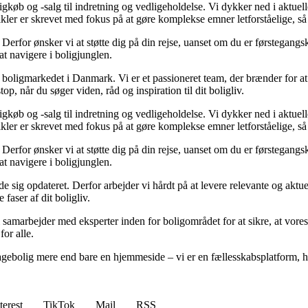
gkøb og -salg til indretning og vedligeholdelse. Vi dykker ned i aktuelle
tikler er skrevet med fokus på at gøre komplekse emner letforståelige, s
rfor ønsker vi at støtte dig på din rejse, uanset om du er førstegangskø
 at navigere i boligjunglen.
er boligmarkedet i Danmark. Vi er et passioneret team, der brænder for 
op, når du søger viden, råd og inspiration til dit boligliv.
gkøb og -salg til indretning og vedligeholdelse. Vi dykker ned i aktuelle
tikler er skrevet med fokus på at gøre komplekse emner letforståelige, s
rfor ønsker vi at støtte dig på din rejse, uanset om du er førstegangskø
 at navigere i boligjunglen.
olde sig opdateret. Derfor arbejder vi hårdt på at levere relevante og akt
faser af dit boligliv.
 samarbejder med eksperter inden for boligområdet for at sikre, at vores
for alle.
gebolig mere end bare en hjemmeside – vi er en fællesskabsplatform, hvo
terest
TikTok
Mail
RSS