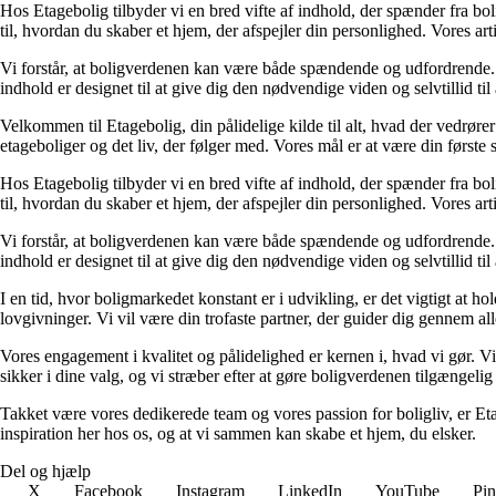
Hos Etagebolig tilbyder vi en bred vifte af indhold, der spænder fra boli
til, hvordan du skaber et hjem, der afspejler din personlighed. Vores ar
Vi forstår, at boligverdenen kan være både spændende og udfordrende. De
indhold er designet til at give dig den nødvendige viden og selvtillid til
Velkommen til Etagebolig, din pålidelige kilde til alt, hvad der vedrør
etageboliger og det liv, der følger med. Vores mål er at være din første st
Hos Etagebolig tilbyder vi en bred vifte af indhold, der spænder fra boli
til, hvordan du skaber et hjem, der afspejler din personlighed. Vores ar
Vi forstår, at boligverdenen kan være både spændende og udfordrende. De
indhold er designet til at give dig den nødvendige viden og selvtillid til
I en tid, hvor boligmarkedet konstant er i udvikling, er det vigtigt at h
lovgivninger. Vi vil være din trofaste partner, der guider dig gennem alle 
Vores engagement i kvalitet og pålidelighed er kernen i, hvad vi gør. Vi
sikker i dine valg, og vi stræber efter at gøre boligverdenen tilgængelig 
Takket være vores dedikerede team og vores passion for boligliv, er Eta
inspiration her hos os, og at vi sammen kan skabe et hjem, du elsker.
Del og hjælp
X
Facebook
Instagram
LinkedIn
YouTube
Pin