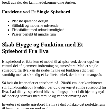
bredt udvalg, der kan imødekomme dine ønsker.
Fordelene ved Et Single Spisebord
Pladsbesparende design
Stilfuldt og moderne udseende
Fleksibilitet med udtræksmulighed
Passer perfekt til mindre rum
Skab Hygge og Funktion med Et
Spisebord Fra Ilva
Et spisebord er ikke kun et møbel til at spise ved, det er også en
central del af hjemmets indretning og atmosfære. Med et single
spisebord fra Ilva kan du skabe hygge og funktion i dit hjem
samtidig med at sikre dig et kvalitetsmøbel, der holder i mange år.
Så hvis du leder efter et spisebord på 120×80 cm, der kombinerer
stil, funktionalitet og kvalitet, bør du overveje et single spisebord fra
Ilva. Lad dit nye spisebord blive samlingspunktet i dit hjem og nyd
måltider og samvær med familie og venner omkring det.
Investér i et single spisebord fra Ilva i dag og skab det perfekte rum
til hygge, samvær og god mad!