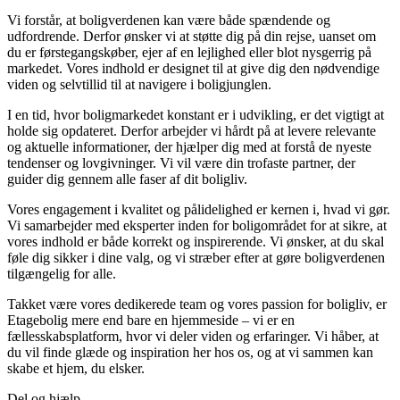
Vi forstår, at boligverdenen kan være både spændende og
udfordrende. Derfor ønsker vi at støtte dig på din rejse, uanset om
du er førstegangskøber, ejer af en lejlighed eller blot nysgerrig på
markedet. Vores indhold er designet til at give dig den nødvendige
viden og selvtillid til at navigere i boligjunglen.
I en tid, hvor boligmarkedet konstant er i udvikling, er det vigtigt at
holde sig opdateret. Derfor arbejder vi hårdt på at levere relevante
og aktuelle informationer, der hjælper dig med at forstå de nyeste
tendenser og lovgivninger. Vi vil være din trofaste partner, der
guider dig gennem alle faser af dit boligliv.
Vores engagement i kvalitet og pålidelighed er kernen i, hvad vi gør.
Vi samarbejder med eksperter inden for boligområdet for at sikre, at
vores indhold er både korrekt og inspirerende. Vi ønsker, at du skal
føle dig sikker i dine valg, og vi stræber efter at gøre boligverdenen
tilgængelig for alle.
Takket være vores dedikerede team og vores passion for boligliv, er
Etagebolig mere end bare en hjemmeside – vi er en
fællesskabsplatform, hvor vi deler viden og erfaringer. Vi håber, at
du vil finde glæde og inspiration her hos os, og at vi sammen kan
skabe et hjem, du elsker.
Del og hjælp