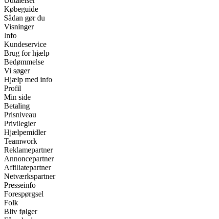
Udtalelser
Købeguide
Sådan gør du
Visninger
Info
Kundeservice
Brug for hjælp
Bedømmelse
Vi søger
Hjælp med info
Profil
Min side
Betaling
Prisniveau
Privilegier
Hjælpemidler
Teamwork
Reklamepartner
Annoncepartner
Affiliatepartner
Netværkspartner
Presseinfo
Forespørgsel
Folk
Bliv følger