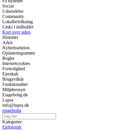
Få nyheder
Social
Udsendelse
Community
Lokalbefolkning
Links i indholdet
Kort over siden
Historier
Arkiv
Nyhedssektion
Opdateringsstrøm
Regler
Internetcookies
Fortrolighed
Ejerskab
Brugsvilkår
Funktionalitet
Miljøhensyn
Etagebolig.dk
Lupra
info@lupra.dk
etagebolig
Kategorier
Elektronik