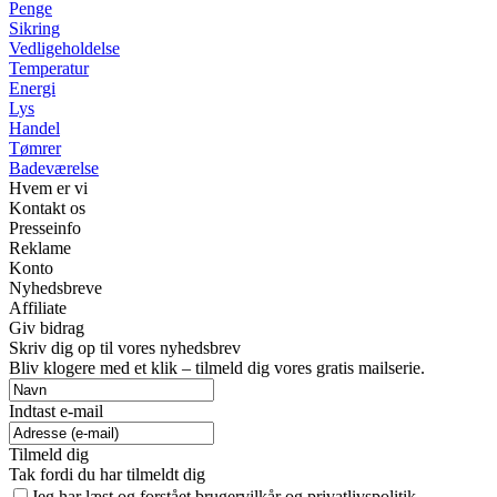
Penge
Sikring
Vedligeholdelse
Temperatur
Energi
Lys
Handel
Tømrer
Badeværelse
Hvem er vi
Kontakt os
Presseinfo
Reklame
Konto
Nyhedsbreve
Affiliate
Giv bidrag
Skriv dig op til vores nyhedsbrev
Bliv klogere med et klik – tilmeld dig vores gratis mailserie.
Indtast e-mail
Tilmeld dig
Tak fordi du har tilmeldt dig
Jeg har læst og forstået brugervilkår og privatlivspolitik.