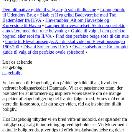
Den ultimative guide til valg af grå sofa til din stue
•
Loungeborde
til Udendørs Brug
•
Skab et Hyggeligt Badeværelse med Træ
Bademåtter fra ILVA
•
Havemøbler: Alt om Havestole og
Kurvestole til Haven
•
Lamper til soveværelset: Skab den perfekte
atmosfære med den rette belysning
•
Guide til valg af den perfekte
bogreol eller reol fra ILVA
•
Find den perfekte beige sofa til din stue
•
Guide til Elevationssenge: Alt du skal vide om Elevationssenge i
180×200
•
Divani Sofaer hos ILVA
•
Ovale spiseborde: En komplet
guide til valg af det perfekte ovale spisebord
•
Lær os at kende
Etagebolig
etagebolig
Velkommen til Etagebolig, din pålidelige kilde til alt, hvad der
vedrører boligmarkedet i Danmark. Vi er et passioneret team, der
brænder for at informere og inspirere vores læsere om de mange
aspekter af etageboliger og det liv, der følger med. Vores mål er at
være din første stop, når du søger viden, råd og inspiration til dit
boligliv.
Hos Etagebolig tilbyder vi en bred vifte af indhold, der spænder fra
boligkøb og -salg til indretning og vedligeholdelse. Vi dykker ned i
aktuelle boligtrends, giver tips til effektiv pladsudnyttelse og deler