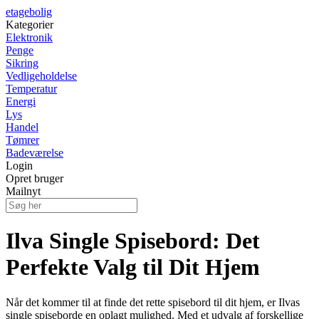
etagebolig
Kategorier
Elektronik
Penge
Sikring
Vedligeholdelse
Temperatur
Energi
Lys
Handel
Tømrer
Badeværelse
Login
Opret bruger
Mailnyt
Ilva Single Spisebord: Det
Perfekte Valg til Dit Hjem
Når det kommer til at finde det rette spisebord til dit hjem, er Ilvas
single spiseborde en oplagt mulighed. Med et udvalg af forskellige