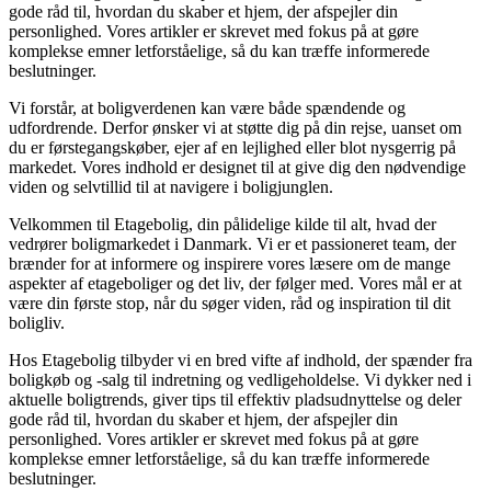
gode råd til, hvordan du skaber et hjem, der afspejler din
personlighed. Vores artikler er skrevet med fokus på at gøre
komplekse emner letforståelige, så du kan træffe informerede
beslutninger.
Vi forstår, at boligverdenen kan være både spændende og
udfordrende. Derfor ønsker vi at støtte dig på din rejse, uanset om
du er førstegangskøber, ejer af en lejlighed eller blot nysgerrig på
markedet. Vores indhold er designet til at give dig den nødvendige
viden og selvtillid til at navigere i boligjunglen.
Velkommen til Etagebolig, din pålidelige kilde til alt, hvad der
vedrører boligmarkedet i Danmark. Vi er et passioneret team, der
brænder for at informere og inspirere vores læsere om de mange
aspekter af etageboliger og det liv, der følger med. Vores mål er at
være din første stop, når du søger viden, råd og inspiration til dit
boligliv.
Hos Etagebolig tilbyder vi en bred vifte af indhold, der spænder fra
boligkøb og -salg til indretning og vedligeholdelse. Vi dykker ned i
aktuelle boligtrends, giver tips til effektiv pladsudnyttelse og deler
gode råd til, hvordan du skaber et hjem, der afspejler din
personlighed. Vores artikler er skrevet med fokus på at gøre
komplekse emner letforståelige, så du kan træffe informerede
beslutninger.