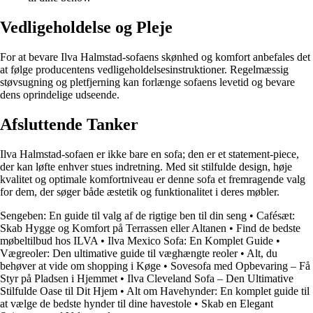
Vedligeholdelse og Pleje
For at bevare Ilva Halmstad-sofaens skønhed og komfort anbefales det
at følge producentens vedligeholdelsesinstruktioner. Regelmæssig
støvsugning og pletfjerning kan forlænge sofaens levetid og bevare
dens oprindelige udseende.
Afsluttende Tanker
Ilva Halmstad-sofaen er ikke bare en sofa; den er et statement-piece,
der kan løfte enhver stues indretning. Med sit stilfulde design, høje
kvalitet og optimale komfortniveau er denne sofa et fremragende valg
for dem, der søger både æstetik og funktionalitet i deres møbler.
Sengeben: En guide til valg af de rigtige ben til din seng
•
Cafésæt:
Skab Hygge og Komfort på Terrassen eller Altanen
•
Find de bedste
møbeltilbud hos ILVA
•
Ilva Mexico Sofa: En Komplet Guide
•
Vægreoler: Den ultimative guide til væghængte reoler
•
Alt, du
behøver at vide om shopping i Køge
•
Sovesofa med Opbevaring – Få
Styr på Pladsen i Hjemmet
•
Ilva Cleveland Sofa – Den Ultimative
Stilfulde Oase til Dit Hjem
•
Alt om Havehynder: En komplet guide til
at vælge de bedste hynder til dine havestole
•
Skab en Elegant