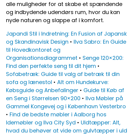
alle muligheder for at skabe et spændende
og indbydende udendørs rum, hvor du kan
nyde naturen og slappe af i komfort.
Japandi Stil i Indretning: En Fusion af Japansk
og Skandinavisk Design
•
Ilva Sabro: En Guide
til Hovedkontoret og
Organisationsdiagrammet
•
Senge 120×200:
Find den perfekte seng til dit hjem
•
Sofabetræk: Guide til valg af betræk til din
sofa og lænestol
•
Alt om Hundekurve:
Købsguide og Anbefalinger
•
Guide til Køb af
en Seng i Størrelsen 90×200
•
Ilva Møbler på
Gammel Kongevej og i København Vesterbro
•
Find de bedste møbler i Aalborg hos
Idemøbler og Ilva City Syd
•
Uldtæpper: Alt,
hvad du behøver at vide om gulvtæpper i uld