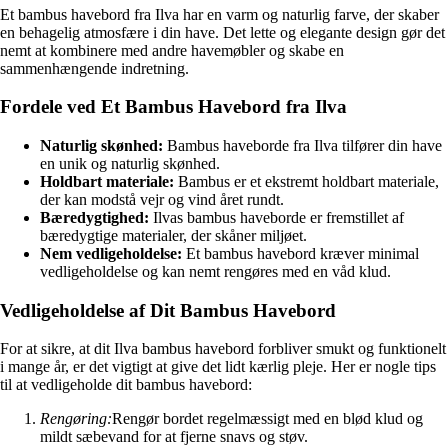
Et bambus havebord fra Ilva har en varm og naturlig farve, der skaber
en behagelig atmosfære i din have. Det lette og elegante design gør det
nemt at kombinere med andre havemøbler og skabe en
sammenhængende indretning.
Fordele ved Et Bambus Havebord fra Ilva
Naturlig skønhed:
Bambus haveborde fra Ilva tilfører din have
en unik og naturlig skønhed.
Holdbart materiale:
Bambus er et ekstremt holdbart materiale,
der kan modstå vejr og vind året rundt.
Bæredygtighed:
Ilvas bambus haveborde er fremstillet af
bæredygtige materialer, der skåner miljøet.
Nem vedligeholdelse:
Et bambus havebord kræver minimal
vedligeholdelse og kan nemt rengøres med en våd klud.
Vedligeholdelse af Dit Bambus Havebord
For at sikre, at dit Ilva bambus havebord forbliver smukt og funktionelt
i mange år, er det vigtigt at give det lidt kærlig pleje. Her er nogle tips
til at vedligeholde dit bambus havebord:
Rengøring:
Rengør bordet regelmæssigt med en blød klud og
mildt sæbevand for at fjerne snavs og støv.