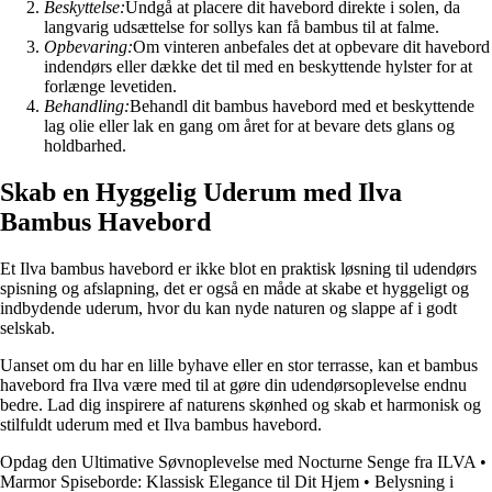
Beskyttelse:
Undgå at placere dit havebord direkte i solen, da
langvarig udsættelse for sollys kan få bambus til at falme.
Opbevaring:
Om vinteren anbefales det at opbevare dit havebord
indendørs eller dække det til med en beskyttende hylster for at
forlænge levetiden.
Behandling:
Behandl dit bambus havebord med et beskyttende
lag olie eller lak en gang om året for at bevare dets glans og
holdbarhed.
Skab en Hyggelig Uderum med Ilva
Bambus Havebord
Et Ilva bambus havebord er ikke blot en praktisk løsning til udendørs
spisning og afslapning, det er også en måde at skabe et hyggeligt og
indbydende uderum, hvor du kan nyde naturen og slappe af i godt
selskab.
Uanset om du har en lille byhave eller en stor terrasse, kan et bambus
havebord fra Ilva være med til at gøre din udendørsoplevelse endnu
bedre. Lad dig inspirere af naturens skønhed og skab et harmonisk og
stilfuldt uderum med et Ilva bambus havebord.
Opdag den Ultimative Søvnoplevelse med Nocturne Senge fra ILVA
•
Marmor Spiseborde: Klassisk Elegance til Dit Hjem
•
Belysning i