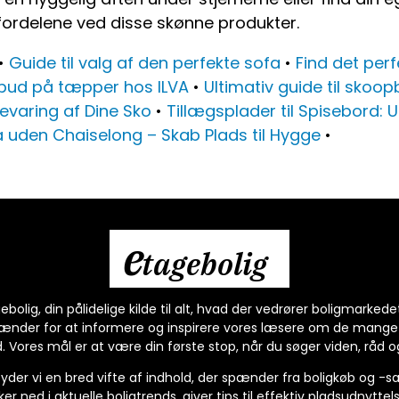
 fordelene ved disse skønne produkter.
•
Guide til valg af den perfekte sofa
•
Find det perf
ilbud på tæpper hos ILVA
•
Ultimativ guide til skoop
evaring af Dine Sko
•
Tillægsplader til Spisebord: 
 uden Chaiselong – Skab Plads til Hygge
•
e
tagebolig
olig, din pålidelige kilde til alt, hvad der vedrører boligmarkede
rænder for at informere og inspirere vores læsere om de mange 
. Vores mål er at være din første stop, når du søger viden, råd og in
byder vi en bred vifte af indhold, der spænder fra boligkøb og -sal
er ned i aktuelle boligtrends, giver tips til effektiv pladsudnyttel