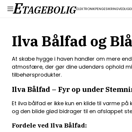
E
TAGEBOLIG
ELEKTRONIK
PENGE
SIKRING
VEDLIGE
Ilva Bålfad og Bl
At skabe hygge i haven handler om mere end ba
atmosfære, der gør dine udendørs ophold min
tilbehørsprodukter.
Ilva Bålfad – Fyr op under Stemn
Et ilva bålfad er ikke kun en kilde til varme
og den blide glød bidrager til en afslappet st
Fordele ved Ilva Bålfad: