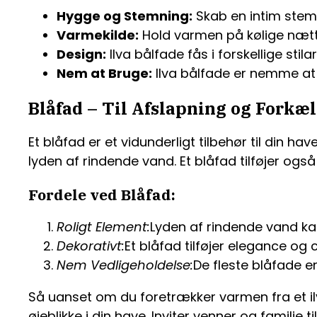
Hygge og Stemning:
Skab en intim stemn
Varmekilde:
Hold varmen på kølige næt
Design:
Ilva bålfade fås i forskellige stila
Nem at Bruge:
Ilva bålfade er nemme a
Blåfad – Til Afslapning og Forkæl
Et blåfad er et vidunderligt tilbehør til din 
lyden af rindende vand. Et blåfad tilføjer og
Fordele ved Blåfad:
Roligt Element:
Lyden af rindende vand k
Dekorativt:
Et blåfad tilføjer elegance og 
Nem Vedligeholdelse:
De fleste blåfade 
Så uanset om du foretrækker varmen fra et il
øjeblikke i din have. Inviter venner og familie 