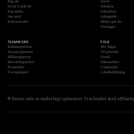
Bag om
Gaver
Hvad vi står for
Rabatter
Bag siden
Udtalelser
Vær med
Købeguide
Kontorsteder
Sådan gør du
Visninger
TEAMWORK
FOLK
Reklamepartner
Bliv følger
Annoncepartner
Få nyheder
Affiliatepartner
Social
Netværkspartner
Udsendelse
Presseinfo
Community
Forespørgsel
Lokalbefolkning
© Denne side er underlagt ophavsret. Vi arbejder med affiliate