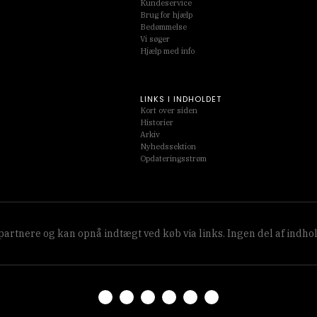
Kundeservice
Brug for hjælp
Bedømmelse
Vi søger
Hjælp med info
LINKS I INDHOLDET
Kort over siden
Historier
Arkiv
Nyhedssektion
Opdateringsstrøm
partnere og kan opnå indtægt ved køb via links. Ingen del af indho