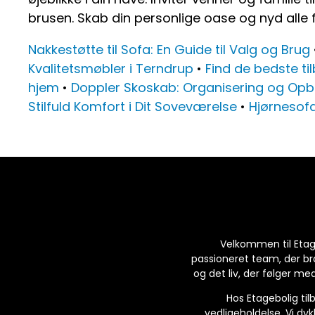
brusen. Skab din personlige oase og nyd alle
Nakkestøtte til Sofa: En Guide til Valg og Brug
Kvalitetsmøbler i Terndrup
•
Find de bedste t
hjem
•
Doppler Skoskab: Organisering og Opb
Stilfuld Komfort i Dit Soveværelse
•
Hjørnesofa
Velkommen til Etageb
passioneret team, der b
og det liv, der følger med
Hos Etagebolig til
vedligeholdelse. Vi dykk