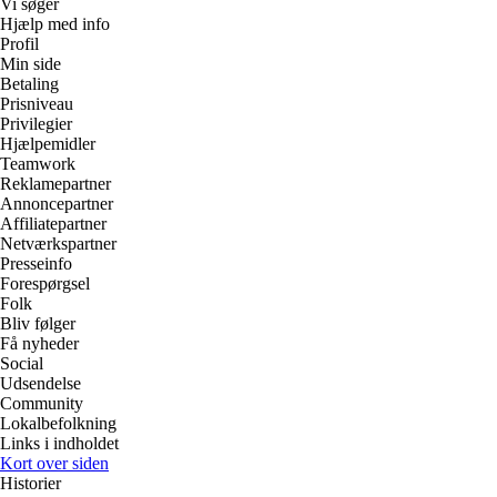
Vi søger
Hjælp med info
Profil
Min side
Betaling
Prisniveau
Privilegier
Hjælpemidler
Teamwork
Reklamepartner
Annoncepartner
Affiliatepartner
Netværkspartner
Presseinfo
Forespørgsel
Folk
Bliv følger
Få nyheder
Social
Udsendelse
Community
Lokalbefolkning
Links i indholdet
Kort over siden
Historier