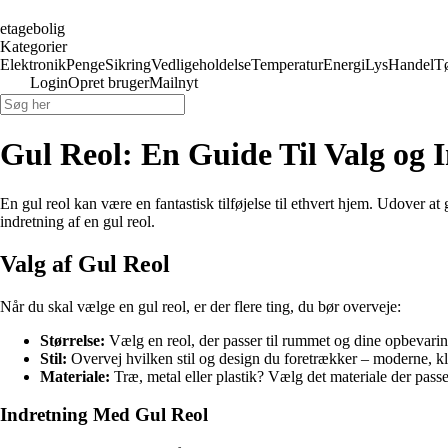
etagebolig
Kategorier
Elektronik
Penge
Sikring
Vedligeholdelse
Temperatur
Energi
Lys
Handel
T
Login
Opret bruger
Mailnyt
Gul Reol: En Guide Til Valg og 
En gul reol kan være en fantastisk tilføjelse til ethvert hjem. Udover at
indretning af en gul reol.
Valg af Gul Reol
Når du skal vælge en gul reol, er der flere ting, du bør overveje:
Størrelse:
Vælg en reol, der passer til rummet og dine opbevari
Stil:
Overvej hvilken stil og design du foretrækker – moderne, kla
Materiale:
Træ, metal eller plastik? Vælg det materiale der passer
Indretning Med Gul Reol