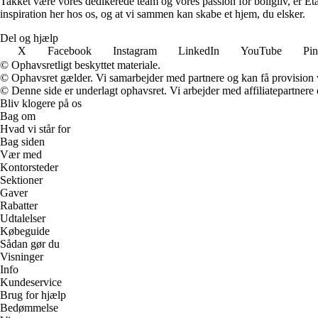
Takket være vores dedikerede team og vores passion for boligliv, er Eta
inspiration her hos os, og at vi sammen kan skabe et hjem, du elsker.
Del og hjælp
X
Facebook
Instagram
LinkedIn
YouTube
Pin
© Ophavsretligt beskyttet materiale.
© Ophavsret gælder. Vi samarbejder med partnere og kan få provision
© Denne side er underlagt ophavsret. Vi arbejder med affiliatepartnere 
Bliv klogere på os
Bag om
Hvad vi står for
Bag siden
Vær med
Kontorsteder
Sektioner
Gaver
Rabatter
Udtalelser
Købeguide
Sådan gør du
Visninger
Info
Kundeservice
Brug for hjælp
Bedømmelse