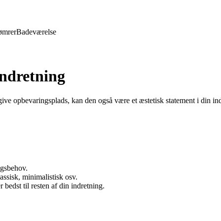
ømrer
Badeværelse
Indretning
 give opbevaringsplads, kan den også være et æstetisk statement i din ind
ngsbehov.
ssisk, minimalistisk osv.
 bedst til resten af din indretning.