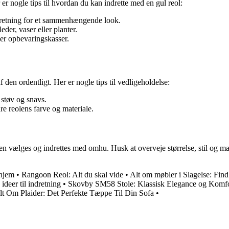
 er nogle tips til hvordan du kan indrette med en gul reol:
dretning for et sammenhængende look.
der, vaser eller planter.
ler opbevaringskasser.
 af den ordentligt. Her er nogle tips til vedligeholdelse:
 støv og snavs.
re reolens farve og materiale.
s den vælges og indrettes med omhu. Husk at overveje størrelse, stil og m
 hjem
•
Rangoon Reol: Alt du skal vide
•
Alt om møbler i Slagelse: Find
ideer til indretning
•
Skovby SM58 Stole: Klassisk Elegance og Komfo
lt Om Plaider: Det Perfekte Tæppe Til Din Sofa
•