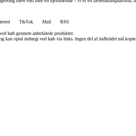
gebolig mere end bare en hjemmeside – vi er en fællesskabsplatform, hvo
terest
TikTok
Mail
RSS
 ved køb gennem anbefalede produkter.
og kan opnå indtægt ved køb via links. Ingen del af indholdet må kopiere