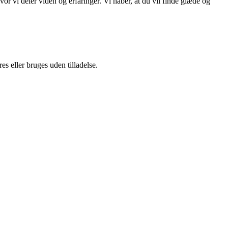
r vi deler viden og erfaringer. Vi håber, at du vil finde glæde og
s eller bruges uden tilladelse.