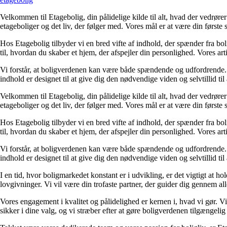
Velkommen til Etagebolig, din pålidelige kilde til alt, hvad der vedrør
etageboliger og det liv, der følger med. Vores mål er at være din første st
Hos Etagebolig tilbyder vi en bred vifte af indhold, der spænder fra boli
til, hvordan du skaber et hjem, der afspejler din personlighed. Vores ar
Vi forstår, at boligverdenen kan være både spændende og udfordrende. De
indhold er designet til at give dig den nødvendige viden og selvtillid til
Velkommen til Etagebolig, din pålidelige kilde til alt, hvad der vedrør
etageboliger og det liv, der følger med. Vores mål er at være din første st
Hos Etagebolig tilbyder vi en bred vifte af indhold, der spænder fra boli
til, hvordan du skaber et hjem, der afspejler din personlighed. Vores ar
Vi forstår, at boligverdenen kan være både spændende og udfordrende. De
indhold er designet til at give dig den nødvendige viden og selvtillid til
I en tid, hvor boligmarkedet konstant er i udvikling, er det vigtigt at h
lovgivninger. Vi vil være din trofaste partner, der guider dig gennem alle 
Vores engagement i kvalitet og pålidelighed er kernen i, hvad vi gør. Vi
sikker i dine valg, og vi stræber efter at gøre boligverdenen tilgængelig 