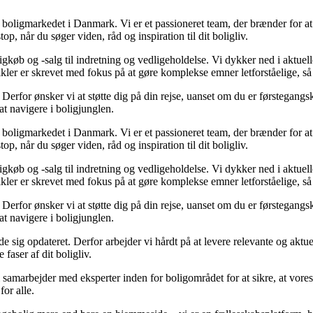
er boligmarkedet i Danmark. Vi er et passioneret team, der brænder for 
op, når du søger viden, råd og inspiration til dit boligliv.
gkøb og -salg til indretning og vedligeholdelse. Vi dykker ned i aktuelle
tikler er skrevet med fokus på at gøre komplekse emner letforståelige, s
rfor ønsker vi at støtte dig på din rejse, uanset om du er førstegangskø
 at navigere i boligjunglen.
er boligmarkedet i Danmark. Vi er et passioneret team, der brænder for 
op, når du søger viden, råd og inspiration til dit boligliv.
gkøb og -salg til indretning og vedligeholdelse. Vi dykker ned i aktuelle
tikler er skrevet med fokus på at gøre komplekse emner letforståelige, s
rfor ønsker vi at støtte dig på din rejse, uanset om du er førstegangskø
 at navigere i boligjunglen.
olde sig opdateret. Derfor arbejder vi hårdt på at levere relevante og akt
faser af dit boligliv.
 samarbejder med eksperter inden for boligområdet for at sikre, at vores
for alle.