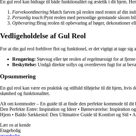
En gul reol kan bidrage til både funktionalitet og æstetik i dit hjem. Her
Farvekoordinering:
Match farven på reolen med resten af din in
Personlig touch:
Pynt reolen med personlige genstande såsom bille
Opbevaring:
Brug reolen til opbevaring af bøger, dekorationer el
Vedligeholdelse af Gul Reol
For at din gul reol forbliver flot og funktionel, er det vigtigt at tage sig
Rengøring:
Støvsug eller tør reolen af regelmæssigt for at fjerne
Beskyttelse:
Undgå direkte sollys og overdreven fugt for at beva
Opsummering
En gul reol kan være en praktisk og stilfuld tilføjelse til dit hjem, hvi
skønhed og funktionalitet.
Alt om kommoder – En guide til at finde den perfekte kommode til dit
Den Perfekte Entre: Inspiration og Ideer
•
Børneværelse: Inspiration og 
Hjem
•
Baldo Sækkestol: Den Ultimative Guide til Komfort og Stil
•
A
Lær os at kende
Etagebolig
etagebolig