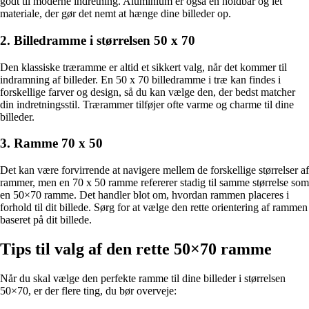
godt til moderne indretning. Aluminium er også en holdbar og let
materiale, der gør det nemt at hænge dine billeder op.
2. Billedramme i størrelsen 50 x 70
Den klassiske træramme er altid et sikkert valg, når det kommer til
indramning af billeder. En 50 x 70 billedramme i træ kan findes i
forskellige farver og design, så du kan vælge den, der bedst matcher
din indretningsstil. Trærammer tilføjer ofte varme og charme til dine
billeder.
3. Ramme 70 x 50
Det kan være forvirrende at navigere mellem de forskellige størrelser af
rammer, men en 70 x 50 ramme refererer stadig til samme størrelse som
en 50×70 ramme. Det handler blot om, hvordan rammen placeres i
forhold til dit billede. Sørg for at vælge den rette orientering af rammen
baseret på dit billede.
Tips til valg af den rette 50×70 ramme
Når du skal vælge den perfekte ramme til dine billeder i størrelsen
50×70, er der flere ting, du bør overveje: