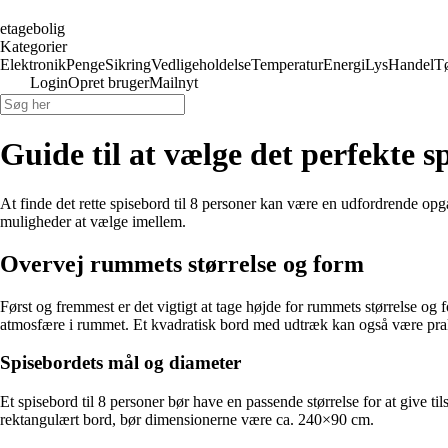
etagebolig
Kategorier
Elektronik
Penge
Sikring
Vedligeholdelse
Temperatur
Energi
Lys
Handel
T
Login
Opret bruger
Mailnyt
Guide til at vælge det perfekte s
At finde det rette spisebord til 8 personer kan være en udfordrende opga
muligheder at vælge imellem.
Overvej rummets størrelse og form
Først og fremmest er det vigtigt at tage højde for rummets størrelse og
atmosfære i rummet. Et kvadratisk bord med udtræk kan også være praktis
Spisebordets mål og diameter
Et spisebord til 8 personer bør have en passende størrelse for at give t
rektangulært bord, bør dimensionerne være ca. 240×90 cm.