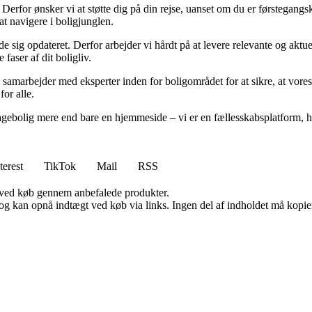
rfor ønsker vi at støtte dig på din rejse, uanset om du er førstegangskø
 at navigere i boligjunglen.
olde sig opdateret. Derfor arbejder vi hårdt på at levere relevante og akt
faser af dit boligliv.
 samarbejder med eksperter inden for boligområdet for at sikre, at vores
for alle.
gebolig mere end bare en hjemmeside – vi er en fællesskabsplatform, hvo
terest
TikTok
Mail
RSS
 ved køb gennem anbefalede produkter.
og kan opnå indtægt ved køb via links. Ingen del af indholdet må kopiere