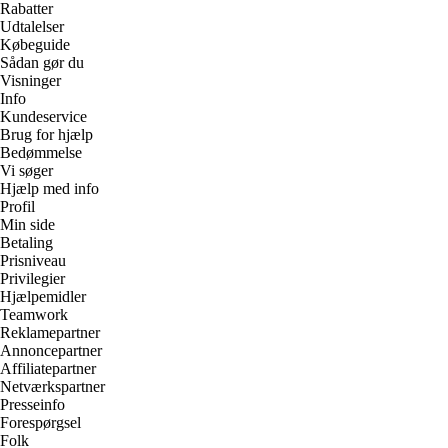
Rabatter
Udtalelser
Købeguide
Sådan gør du
Visninger
Info
Kundeservice
Brug for hjælp
Bedømmelse
Vi søger
Hjælp med info
Profil
Min side
Betaling
Prisniveau
Privilegier
Hjælpemidler
Teamwork
Reklamepartner
Annoncepartner
Affiliatepartner
Netværkspartner
Presseinfo
Forespørgsel
Folk