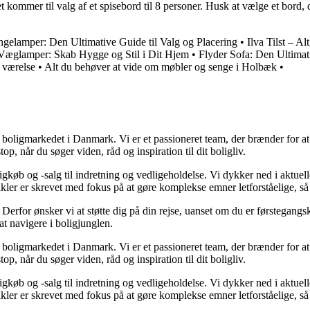
t kommer til valg af et spisebord til 8 personer. Husk at vælge et bord, 
ngelamper: Den Ultimative Guide til Valg og Placering
•
Ilva Tilst – Al
Væglamper: Skab Hygge og Stil i Dit Hjem
•
Flyder Sofa: Den Ultimat
s værelse
•
Alt du behøver at vide om møbler og senge i Holbæk
•
er boligmarkedet i Danmark. Vi er et passioneret team, der brænder for 
op, når du søger viden, råd og inspiration til dit boligliv.
gkøb og -salg til indretning og vedligeholdelse. Vi dykker ned i aktuelle
tikler er skrevet med fokus på at gøre komplekse emner letforståelige, s
rfor ønsker vi at støtte dig på din rejse, uanset om du er førstegangskø
 at navigere i boligjunglen.
er boligmarkedet i Danmark. Vi er et passioneret team, der brænder for 
op, når du søger viden, råd og inspiration til dit boligliv.
gkøb og -salg til indretning og vedligeholdelse. Vi dykker ned i aktuelle
tikler er skrevet med fokus på at gøre komplekse emner letforståelige, s