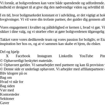
Vi forstår, at boligverdenen kan være både spændende og udfordrende. De
indhold er designet til at give dig den nødvendige viden og selvtillid til
I en tid, hvor boligmarkedet konstant er i udvikling, er det vigtigt at h
lovgivninger. Vi vil være din trofaste partner, der guider dig gennem alle 
Vores engagement i kvalitet og pålidelighed er kernen i, hvad vi gør. Vi
sikker i dine valg, og vi stræber efter at gøre boligverdenen tilgængelig 
Takket være vores dedikerede team og vores passion for boligliv, er Eta
inspiration her hos os, og at vi sammen kan skabe et hjem, du elsker.
Del og hjælp
X
Facebook
Instagram
LinkedIn
YouTube
Pin
© Ophavsretligt beskyttet materiale.
© Ophavsret gælder. Vi samarbejder med partnere og kan få provision
© Denne side er underlagt ophavsret. Vi arbejder med affiliatepartnere 
Bliv klogere på os
Bag om
Hvad vi står for
Bag siden
Vær med
Kontorsteder
Sektioner
Gaver