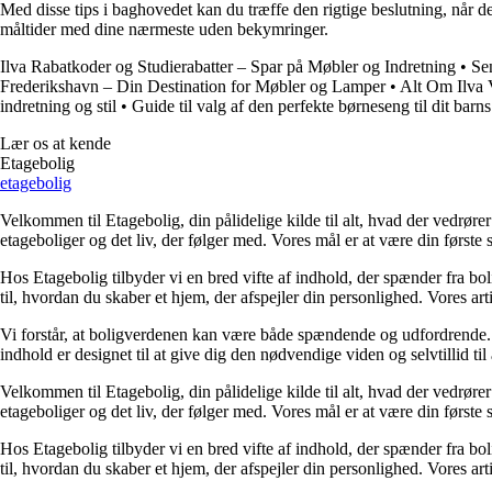
Med disse tips i baghovedet kan du træffe den rigtige beslutning, når de
måltider med dine nærmeste uden bekymringer.
Ilva Rabatkoder og Studierabatter – Spar på Møbler og Indretning
•
Se
Frederikshavn – Din Destination for Møbler og Lamper
•
Alt Om Ilva 
indretning og stil
•
Guide til valg af den perfekte børneseng til dit barn
Lær os at kende
Etagebolig
etagebolig
Velkommen til Etagebolig, din pålidelige kilde til alt, hvad der vedrør
etageboliger og det liv, der følger med. Vores mål er at være din første st
Hos Etagebolig tilbyder vi en bred vifte af indhold, der spænder fra boli
til, hvordan du skaber et hjem, der afspejler din personlighed. Vores ar
Vi forstår, at boligverdenen kan være både spændende og udfordrende. De
indhold er designet til at give dig den nødvendige viden og selvtillid til
Velkommen til Etagebolig, din pålidelige kilde til alt, hvad der vedrør
etageboliger og det liv, der følger med. Vores mål er at være din første st
Hos Etagebolig tilbyder vi en bred vifte af indhold, der spænder fra boli
til, hvordan du skaber et hjem, der afspejler din personlighed. Vores ar