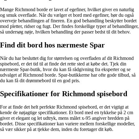
Mange Richmond borde er lavet af egefiner, hvilket giver en naturlig
og smuk overflade. Når du vælger et bord med egefiner, bør du også
overveje behandlingen af fineren. En god behandling beskytter bordet
mod pletter, ridser og fugt. Der findes forskellige typer af behandlinger,
så undersøg nøje, hvilken behandling der passer bedst til dit behov.
Find dit bord hos nærmeste Spar
Når du har besluttet dig for størrelsen og overfladen af dit Richmond
spisebord, er det tid til at finde det rette sted at købe det. Tjek din
nærmeste Spar-butik, hvor du kan få rådgivning fra eksperter og se
udvalget af Richmond borde. Spar-butikkerne har ofte gode tilbud, så
du kan få dit drømmebord til en god pris.
Specifikationer for Richmond spisebord
For at finde det helt perfekte Richmond spisebord, er det vigtigt at
kende de nøjagtige specifikationer. Et bord med en tykkelse på 2 cm
giver et elegant og let udtryk, mens målet x-95 angiver bredden på
bordet. Disse specifikationer kan variere mellem forskellige modeller,
så vær sikker på at tjekke dem, inden du foretager dit køb.