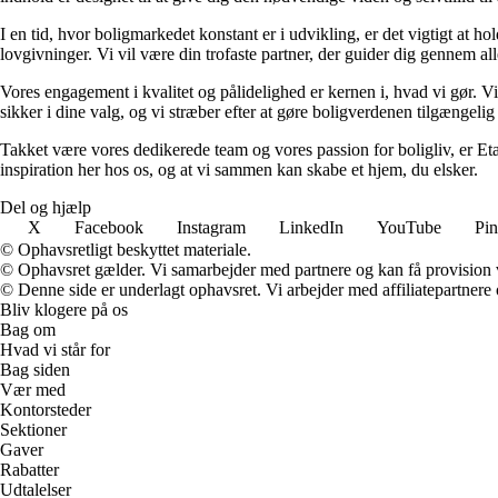
I en tid, hvor boligmarkedet konstant er i udvikling, er det vigtigt at h
lovgivninger. Vi vil være din trofaste partner, der guider dig gennem alle 
Vores engagement i kvalitet og pålidelighed er kernen i, hvad vi gør. Vi
sikker i dine valg, og vi stræber efter at gøre boligverdenen tilgængelig 
Takket være vores dedikerede team og vores passion for boligliv, er Eta
inspiration her hos os, og at vi sammen kan skabe et hjem, du elsker.
Del og hjælp
X
Facebook
Instagram
LinkedIn
YouTube
Pin
© Ophavsretligt beskyttet materiale.
© Ophavsret gælder. Vi samarbejder med partnere og kan få provision
© Denne side er underlagt ophavsret. Vi arbejder med affiliatepartnere 
Bliv klogere på os
Bag om
Hvad vi står for
Bag siden
Vær med
Kontorsteder
Sektioner
Gaver
Rabatter
Udtalelser