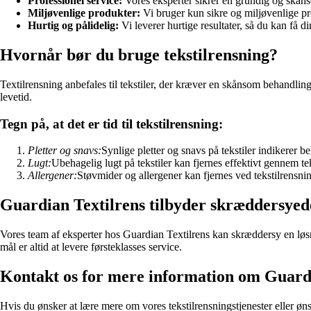
Professionel service:
Vores eksperter sikrer en grundig og skånso
Miljøvenlige produkter:
Vi bruger kun sikre og miljøvenlige pro
Hurtig og pålidelig:
Vi leverer hurtige resultater, så du kan få din
Hvornår bør du bruge tekstilrensning?
Textilrensning anbefales til tekstiler, der kræver en skånsom behandlin
levetid.
Tegn på, at det er tid til tekstilrensning:
Pletter og snavs:
Synlige pletter og snavs på tekstiler indikerer b
Lugt:
Ubehagelig lugt på tekstiler kan fjernes effektivt gennem te
Allergener:
Støvmider og allergener kan fjernes ved tekstilrensning
Guardian Textilrens tilbyder skræddersyed
Vores team af eksperter hos Guardian Textilrens kan skræddersy en løsnin
mål er altid at levere førsteklasses service.
Kontakt os for mere information om Guardi
Hvis du ønsker at lære mere om vores tekstilrensningstjenester eller ønske