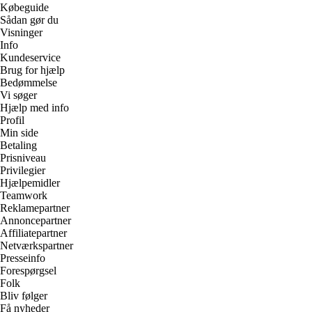
Købeguide
Sådan gør du
Visninger
Info
Kundeservice
Brug for hjælp
Bedømmelse
Vi søger
Hjælp med info
Profil
Min side
Betaling
Prisniveau
Privilegier
Hjælpemidler
Teamwork
Reklamepartner
Annoncepartner
Affiliatepartner
Netværkspartner
Presseinfo
Forespørgsel
Folk
Bliv følger
Få nyheder