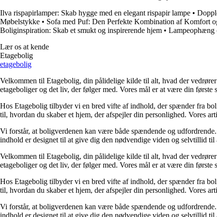
Ilva rispapirlamper: Skab hygge med en elegant rispapir lampe
•
Doppl
Møbelstykke
•
Sofa med Puf: Den Perfekte Kombination af Komfort og
Boliginspiration: Skab et smukt og inspirerende hjem
•
Lampeophæng og
Lær os at kende
Etagebolig
etagebolig
Velkommen til Etagebolig, din pålidelige kilde til alt, hvad der vedrør
etageboliger og det liv, der følger med. Vores mål er at være din første st
Hos Etagebolig tilbyder vi en bred vifte af indhold, der spænder fra boli
til, hvordan du skaber et hjem, der afspejler din personlighed. Vores ar
Vi forstår, at boligverdenen kan være både spændende og udfordrende. De
indhold er designet til at give dig den nødvendige viden og selvtillid til
Velkommen til Etagebolig, din pålidelige kilde til alt, hvad der vedrør
etageboliger og det liv, der følger med. Vores mål er at være din første st
Hos Etagebolig tilbyder vi en bred vifte af indhold, der spænder fra boli
til, hvordan du skaber et hjem, der afspejler din personlighed. Vores ar
Vi forstår, at boligverdenen kan være både spændende og udfordrende. De
indhold er designet til at give dig den nødvendige viden og selvtillid til