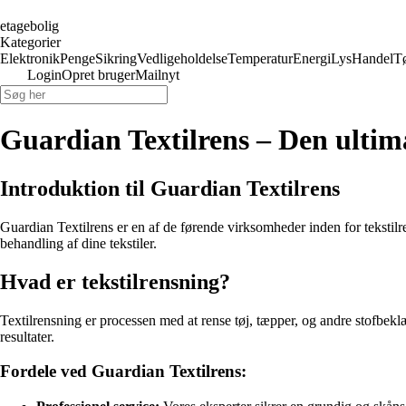
etagebolig
Kategorier
Elektronik
Penge
Sikring
Vedligeholdelse
Temperatur
Energi
Lys
Handel
T
Login
Opret bruger
Mailnyt
Guardian Textilrens – Den ultimat
Introduktion til Guardian Textilrens
Guardian Textilrens er en af de førende virksomheder inden for tekstil
behandling af dine tekstiler.
Hvad er tekstilrensning?
Textilrensning er processen med at rense tøj, tæpper, og andre stofbekl
resultater.
Fordele ved Guardian Textilrens: