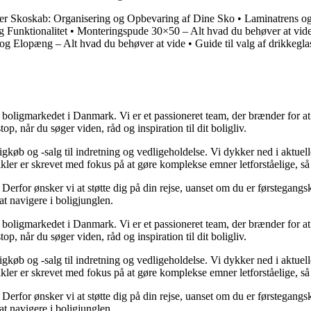
er Skoskab: Organisering og Opbevaring af Dine Sko
•
Laminatrens og 
 Funktionalitet
•
Monteringspude 30×50 – Alt hvad du behøver at vid
 Elopæng – Alt hvad du behøver at vide
•
Guide til valg af drikkegla
er boligmarkedet i Danmark. Vi er et passioneret team, der brænder for 
op, når du søger viden, råd og inspiration til dit boligliv.
gkøb og -salg til indretning og vedligeholdelse. Vi dykker ned i aktuelle
tikler er skrevet med fokus på at gøre komplekse emner letforståelige, s
rfor ønsker vi at støtte dig på din rejse, uanset om du er førstegangskø
 at navigere i boligjunglen.
er boligmarkedet i Danmark. Vi er et passioneret team, der brænder for 
op, når du søger viden, råd og inspiration til dit boligliv.
gkøb og -salg til indretning og vedligeholdelse. Vi dykker ned i aktuelle
tikler er skrevet med fokus på at gøre komplekse emner letforståelige, s
rfor ønsker vi at støtte dig på din rejse, uanset om du er førstegangskø
 at navigere i boligjunglen.