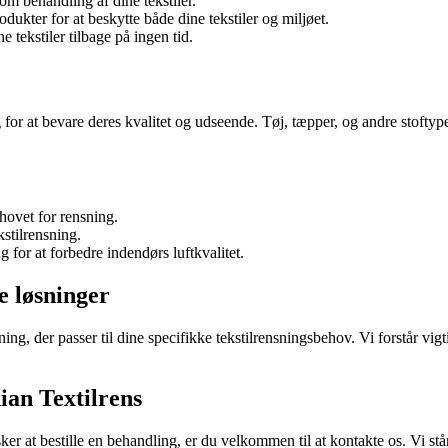
m behandling af dine tekstiler.
dukter for at beskytte både dine tekstiler og miljøet.
e tekstiler tilbage på ingen tid.
g for at bevare deres kvalitet og udseende. Tøj, tæpper, og andre stofty
ehovet for rensning.
kstilrensning.
 for at forbedre indendørs luftkvalitet.
e løsninger
g, der passer til dine specifikke tekstilrensningsbehov. Vi forstår vigti
an Textilrens
r at bestille en behandling, er du velkommen til at kontakte os. Vi står a