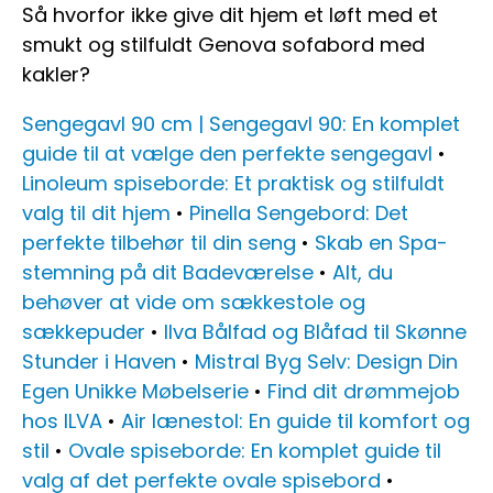
Så hvorfor ikke give dit hjem et løft med et
smukt og stilfuldt Genova sofabord med
kakler?
Sengegavl 90 cm | Sengegavl 90: En komplet
guide til at vælge den perfekte sengegavl
•
Linoleum spiseborde: Et praktisk og stilfuldt
valg til dit hjem
•
Pinella Sengebord: Det
perfekte tilbehør til din seng
•
Skab en Spa-
stemning på dit Badeværelse
•
Alt, du
behøver at vide om sækkestole og
sækkepuder
•
Ilva Bålfad og Blåfad til Skønne
Stunder i Haven
•
Mistral Byg Selv: Design Din
Egen Unikke Møbelserie
•
Find dit drømmejob
hos ILVA
•
Air lænestol: En guide til komfort og
stil
•
Ovale spiseborde: En komplet guide til
valg af det perfekte ovale spisebord
•