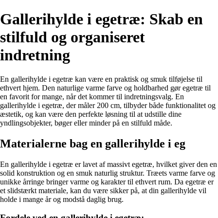
Gallerihylde i egetræ: Skab en
stilfuld og organiseret
indretning
En gallerihylde i egetræ kan være en praktisk og smuk tilføjelse til
ethvert hjem. Den naturlige varme farve og holdbarhed gør egetræ til
en favorit for mange, når det kommer til indretningsvalg. En
gallerihylde i egetræ, der måler 200 cm, tilbyder både funktionalitet og
æstetik, og kan være den perfekte løsning til at udstille dine
yndlingsobjekter, bøger eller minder på en stilfuld måde.
Materialerne bag en gallerihylde i eg
En gallerihylde i egetræ er lavet af massivt egetræ, hvilket giver den en
solid konstruktion og en smuk naturlig struktur. Træets varme farve og
unikke årringe bringer varme og karakter til ethvert rum. Da egetræ er
et slidstærkt materiale, kan du være sikker på, at din gallerihylde vil
holde i mange år og modstå daglig brug.
Fordele ved en gallerihylde i egetræ: