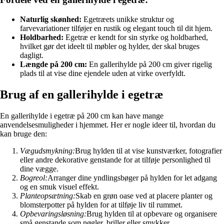
Naturlig skønhed:
Egetræets unikke struktur og
farvevariationer tilføjer en rustik og elegant touch til dit hjem.
Holdbarhed:
Egetræ er kendt for sin styrke og holdbarhed,
hvilket gør det ideelt til møbler og hylder, der skal bruges
dagligt.
Længde på 200 cm:
En gallerihylde på 200 cm giver rigelig
plads til at vise dine ejendele uden at virke overfyldt.
Brug af en gallerihylde i egetræ
En gallerihylde i egetræ på 200 cm kan have mange
anvendelsesmuligheder i hjemmet. Her er nogle ideer til, hvordan du
kan bruge den:
Vægudsmykning:
Brug hylden til at vise kunstværker, fotografier
eller andre dekorative genstande for at tilføje personlighed til
dine vægge.
Bogreol:
Arranger dine yndlingsbøger på hylden for let adgang
og en smuk visuel effekt.
Planteopsætning:
Skab en grøn oase ved at placere planter og
blomsterpotter på hylden for at tilføje liv til rummet.
Opbevaringsløsning:
Brug hylden til at opbevare og organisere
små genstande som nøgler, briller eller smykker.