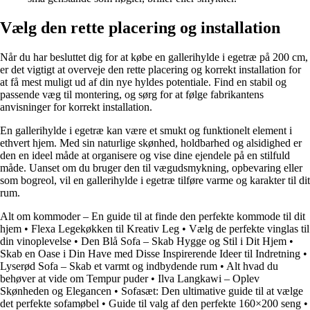
Vælg den rette placering og installation
Når du har besluttet dig for at købe en gallerihylde i egetræ på 200 cm,
er det vigtigt at overveje den rette placering og korrekt installation for
at få mest muligt ud af din nye hyldes potentiale. Find en stabil og
passende væg til montering, og sørg for at følge fabrikantens
anvisninger for korrekt installation.
En gallerihylde i egetræ kan være et smukt og funktionelt element i
ethvert hjem. Med sin naturlige skønhed, holdbarhed og alsidighed er
den en ideel måde at organisere og vise dine ejendele på en stilfuld
måde. Uanset om du bruger den til vægudsmykning, opbevaring eller
som bogreol, vil en gallerihylde i egetræ tilføre varme og karakter til dit
rum.
Alt om kommoder – En guide til at finde den perfekte kommode til dit
hjem
•
Flexa Legekøkken til Kreativ Leg
•
Vælg de perfekte vinglas til
din vinoplevelse
•
Den Blå Sofa – Skab Hygge og Stil i Dit Hjem
•
Skab en Oase i Din Have med Disse Inspirerende Ideer til Indretning
•
Lyserød Sofa – Skab et varmt og indbydende rum
•
Alt hvad du
behøver at vide om Tempur puder
•
Ilva Langkawi – Oplev
Skønheden og Elegancen
•
Sofasæt: Den ultimative guide til at vælge
det perfekte sofamøbel
•
Guide til valg af den perfekte 160×200 seng
•