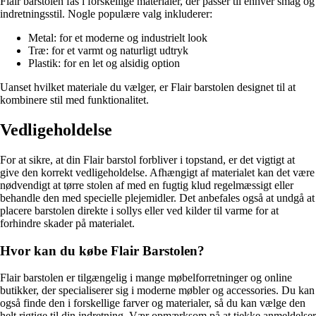
Flair barstolen fås i forskellige materialer, der passer til enhver smag og
indretningsstil. Nogle populære valg inkluderer:
Metal: for et moderne og industrielt look
Træ: for et varmt og naturligt udtryk
Plastik: for en let og alsidig option
Uanset hvilket materiale du vælger, er Flair barstolen designet til at
kombinere stil med funktionalitet.
Vedligeholdelse
For at sikre, at din Flair barstol forbliver i topstand, er det vigtigt at
give den korrekt vedligeholdelse. Afhængigt af materialet kan det være
nødvendigt at tørre stolen af med en fugtig klud regelmæssigt eller
behandle den med specielle plejemidler. Det anbefales også at undgå at
placere barstolen direkte i sollys eller ved kilder til varme for at
forhindre skader på materialet.
Hvor kan du købe Flair Barstolen?
Flair barstolen er tilgængelig i mange møbelforretninger og online
butikker, der specialiserer sig i moderne møbler og accessories. Du kan
også finde den i forskellige farver og materialer, så du kan vælge den
helt rigtige til din indretning. Vær opmærksom på at tjekke anmeldelser