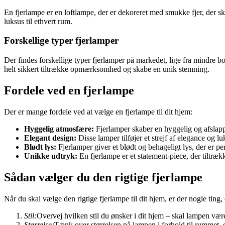
En fjerlampe er en loftlampe, der er dekoreret med smukke fjer, der skab
luksus til ethvert rum.
Forskellige typer fjerlamper
Der findes forskellige typer fjerlamper på markedet, lige fra mindre bo
helt sikkert tiltrække opmærksomhed og skabe en unik stemning.
Fordele ved en fjerlampe
Der er mange fordele ved at vælge en fjerlampe til dit hjem:
Hyggelig atmosfære:
Fjerlamper skaber en hyggelig og afslap
Elegant design:
Disse lamper tilføjer et strejf af elegance og luk
Blødt lys:
Fjerlamper giver et blødt og behageligt lys, der er pe
Unikke udtryk:
En fjerlampe er et statement-piece, der tiltræ
Sådan vælger du den rigtige fjerlampe
Når du skal vælge den rigtige fjerlampe til dit hjem, er der nogle ting,
Stil:
Overvej hvilken stil du ønsker i dit hjem – skal lampen v
Størrelse:
Tænk over størrelsen på lampen i forhold til rummet, d