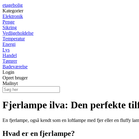
etagebolig
Kategorier
Elektronik
Penge
Sikring
Vedligeholdelse
Temperatur
Energi
Lys
Handel
Tømrer
Badeværelse
Login
Opret bruger
Mailnyt
Fjerlampe ilva: Den perfekte tilf
En fjerlampe, også kendt som en loftlampe med fjer eller en fluffy lamp
Hvad er en fjerlampe?