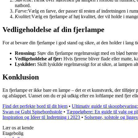
natbord.
Farve:
Vælg en farve, der passer til resten af indretningen i rum
Kvalitet:
Vælg en fjerlampe af høj kvalitet, der vil holde i man
Vedligeholdelse af din fjerlampe
For at bevare din fjerlampe i god stand og sikre, at den holder i lang t
Rensning:
Støv din fjerlampe regelmæssigt med en blød børste el
Vedligeholdelse af fjer:
Hvis fjerene bliver flade eller matte, k
Lyskilder:
Skift lyskilde regelmæssigt for at sikre, at lampen alt
Konklusion
En fjerlampe er ikke bare en lampe – det er et kunstværk, der tilføjer 
og afslappet. Uanset om du er på udkig efter en loftlampe med fjer elle
Find det perfekte bord til dit hjem
•
Ultimativ guide til skoopbevaring:
Swan og Gubi Spisebordsstole
•
Tæppeløbere: En guide til valg og pl
Inspiration og Ideer til Indretning i 2023
•
Solsenge, solstole og ligges
Lær os at kende
Etagebolig