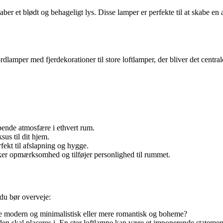
er et blødt og behageligt lys. Disse lamper er perfekte til at skabe en a
rdlamper med fjerdekorationer til store loftlamper, der bliver det centr
pende atmosfære i ethvert rum.
sus til dit hjem.
rfekt til afslapning og hygge.
kker opmærksomhed og tilføjer personlighed til rummet.
 du bør overveje:
ære modern og minimalistisk eller mere romantisk og boheme?
en skal placeres i. En stor loftlampe kan være et imponerende statement