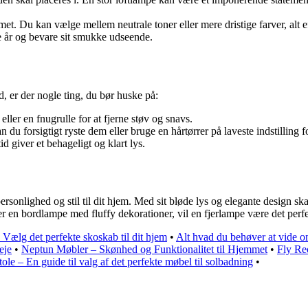
met. Du kan vælge mellem neutrale toner eller mere dristige farver, alt 
ge år og bevare sit smukke udseende.
id, er der nogle ting, du bør huske på:
ler en fnugrulle for at fjerne støv og snavs.
an du forsigtigt ryste dem eller bruge en hårtørrer på laveste indstilling 
id giver et behageligt og klart lys.
personlighed og stil til dit hjem. Med sit bløde lys og elegante design sk
r en bordlampe med fluffy dekorationer, vil en fjerlampe være det perfek
 Vælg det perfekte skoskab til dit hjem
•
Alt hvad du behøver at vide o
eje
•
Neptun Møbler – Skønhed og Funktionalitet til Hjemmet
•
Fly Reo
tole – En guide til valg af det perfekte møbel til solbadning
•