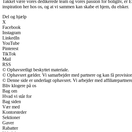
Takket være vores dedikerede team og vores passion for boligliv, er E
inspiration her hos os, og at vi sammen kan skabe et hjem, du elsker.
Del og hjælp
X
Facebook
Instagram
LinkedIn
YouTube
Pinterest
TikTok
Mail
RSS
© Ophavsretligt beskyttet materiale.
© Ophavsret gælder. Vi samarbejder med partnere og kan få provisio
© Denne side er underlagt ophavsret. Vi arbejder med affiliatepartnere
Bliv klogere på os
Bag om
Hvad vi står for
Bag siden
Vær med
Kontorsteder
Sektioner
Gaver
Rabatter