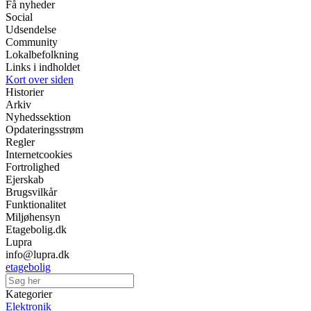
Få nyheder
Social
Udsendelse
Community
Lokalbefolkning
Links i indholdet
Kort over siden
Historier
Arkiv
Nyhedssektion
Opdateringsstrøm
Regler
Internetcookies
Fortrolighed
Ejerskab
Brugsvilkår
Funktionalitet
Miljøhensyn
Etagebolig.dk
Lupra
info@lupra.dk
etagebolig
Kategorier
Elektronik