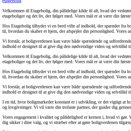
etagebolig
Velkommen til Etagebolig, din pålidelige kilde til alt, hvad der vedrø
etageboliger og det liv, der følger med. Vores mål er at være din første 
Hos Etagebolig tilbyder vi en bred vifte af indhold, der spænder fra bol
til, hvordan du skaber et hjem, der afspejler din personlighed. Vores a
Vi forstår, at boligverdenen kan være både spændende og udfordrende. D
indhold er designet til at give dig den nødvendige viden og selvtillid ti
Velkommen til Etagebolig, din pålidelige kilde til alt, hvad der vedrø
etageboliger og det liv, der følger med. Vores mål er at være din første 
Hos Etagebolig tilbyder vi en bred vifte af indhold, der spænder fra bol
til, hvordan du skaber et hjem, der afspejler din personlighed. Vores a
Vi forstår, at boligverdenen kan være både spændende og udfordrende. D
indhold er designet til at give dig den nødvendige viden og selvtillid ti
I en tid, hvor boligmarkedet konstant er i udvikling, er det vigtigt at 
og lovgivninger. Vi vil være din trofaste partner, der guider dig gennem 
Vores engagement i kvalitet og pålidelighed er kernen i, hvad vi gør. V
dig sikker i dine valg, og vi stræber efter at gøre boligverdenen tilgæng