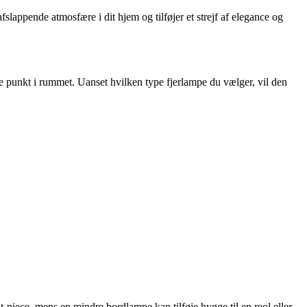
fslappende atmosfære i dit hjem og tilføjer et strejf af elegance og
ale punkt i rummet. Uanset hvilken type fjerlampe du vælger, vil den
-piece, mens en mindre bordlampe kan tilføje hygge til en reol eller