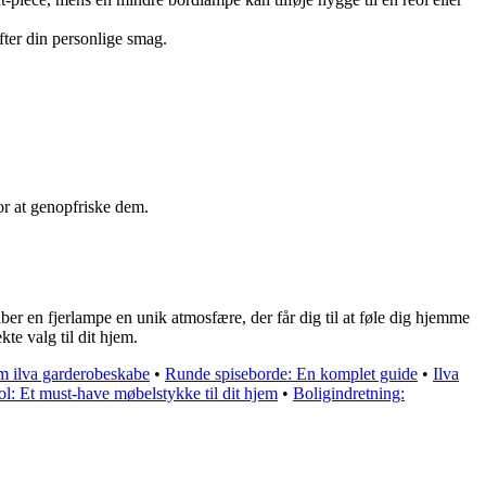
efter din personlige smag.
for at genopfriske dem.
aber en fjerlampe en unik atmosfære, der får dig til at føle dig hjemme
te valg til dit hjem.
m ilva garderobeskabe
•
Runde spiseborde: En komplet guide
•
Ilva
l: Et must-have møbelstykke til dit hjem
•
Boligindretning: