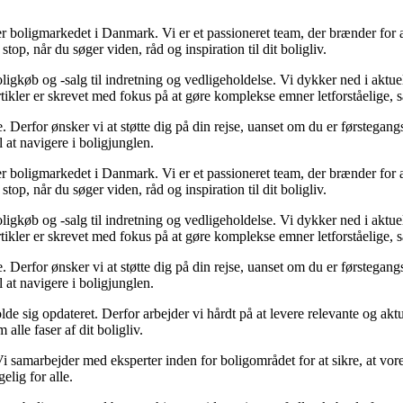
rer boligmarkedet i Danmark. Vi er et passioneret team, der brænder for
stop, når du søger viden, råd og inspiration til dit boligliv.
igkøb og -salg til indretning og vedligeholdelse. Vi dykker ned i aktuell
rtikler er skrevet med fokus på at gøre komplekse emner letforståelige, 
erfor ønsker vi at støtte dig på din rejse, uanset om du er førstegangsk
l at navigere i boligjunglen.
rer boligmarkedet i Danmark. Vi er et passioneret team, der brænder for
stop, når du søger viden, råd og inspiration til dit boligliv.
igkøb og -salg til indretning og vedligeholdelse. Vi dykker ned i aktuell
rtikler er skrevet med fokus på at gøre komplekse emner letforståelige, 
erfor ønsker vi at støtte dig på din rejse, uanset om du er førstegangsk
l at navigere i boligjunglen.
holde sig opdateret. Derfor arbejder vi hårdt på at levere relevante og ak
alle faser af dit boligliv.
i samarbejder med eksperter inden for boligområdet for at sikre, at vore
elig for alle.