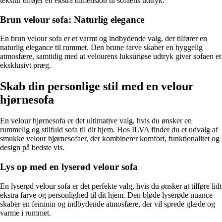
tekstur tilføjer en ekstra dimension til sofaens udtryk.
Brun velour sofa: Naturlig elegance
En brun velour sofa er et varmt og indbydende valg, der tilfører en
naturlig elegance til rummet. Den brune farve skaber en hyggelig
atmosfære, samtidig med at velourens luksuriøse udtryk giver sofaen et
eksklusivt præg.
Skab din personlige stil med en velour
hjørnesofa
En velour hjørnesofa er det ultimative valg, hvis du ønsker en
rummelig og stilfuld sofa til dit hjem. Hos ILVA finder du et udvalg af
smukke velour hjørnesofaer, der kombinerer komfort, funktionalitet og
design på bedste vis.
Lys op med en lyserød velour sofa
En lyserød velour sofa er det perfekte valg, hvis du ønsker at tilføre lidt
ekstra farve og personlighed til dit hjem. Den bløde lyserøde nuance
skaber en feminin og indbydende atmosfære, der vil sprede glæde og
varme i rummet.