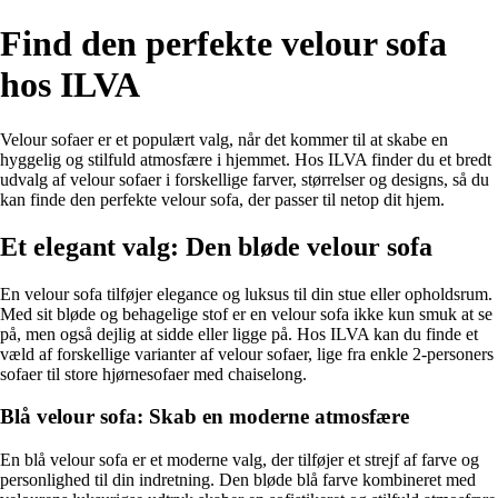
Find den perfekte velour sofa
hos ILVA
Velour sofaer er et populært valg, når det kommer til at skabe en
hyggelig og stilfuld atmosfære i hjemmet. Hos ILVA finder du et bredt
udvalg af velour sofaer i forskellige farver, størrelser og designs, så du
kan finde den perfekte velour sofa, der passer til netop dit hjem.
Et elegant valg: Den bløde velour sofa
En velour sofa tilføjer elegance og luksus til din stue eller opholdsrum.
Med sit bløde og behagelige stof er en velour sofa ikke kun smuk at se
på, men også dejlig at sidde eller ligge på. Hos ILVA kan du finde et
væld af forskellige varianter af velour sofaer, lige fra enkle 2-personers
sofaer til store hjørnesofaer med chaiselong.
Blå velour sofa: Skab en moderne atmosfære
En blå velour sofa er et moderne valg, der tilføjer et strejf af farve og
personlighed til din indretning. Den bløde blå farve kombineret med