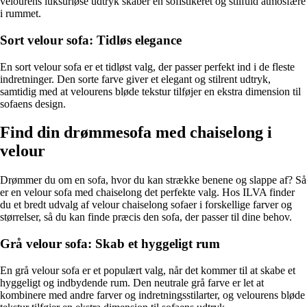
velourens luksuriøse udtryk skaber en sofistikeret og stilfuld atmosfære
i rummet.
Sort velour sofa: Tidløs elegance
En sort velour sofa er et tidløst valg, der passer perfekt ind i de fleste
indretninger. Den sorte farve giver et elegant og stilrent udtryk,
samtidig med at velourens bløde tekstur tilføjer en ekstra dimension til
sofaens design.
Find din drømmesofa med chaiselong i
velour
Drømmer du om en sofa, hvor du kan strække benene og slappe af? Så
er en velour sofa med chaiselong det perfekte valg. Hos ILVA finder
du et bredt udvalg af velour chaiselong sofaer i forskellige farver og
størrelser, så du kan finde præcis den sofa, der passer til dine behov.
Grå velour sofa: Skab et hyggeligt rum
En grå velour sofa er et populært valg, når det kommer til at skabe et
hyggeligt og indbydende rum. Den neutrale grå farve er let at
kombinere med andre farver og indretningsstilarter, og velourens bløde